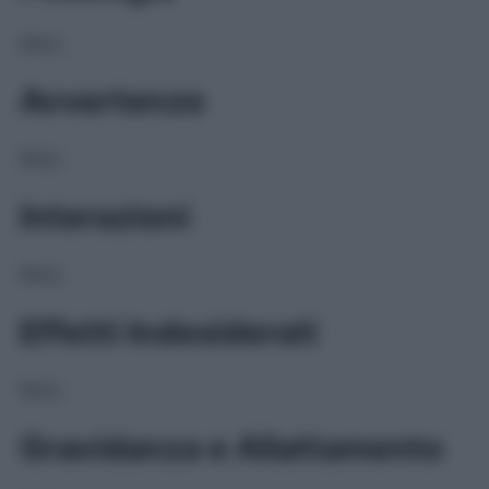
NULL
Avvertenze
NULL
Interazioni
NULL
Effetti Indesiderati
NULL
Gravidanza e Allattamento