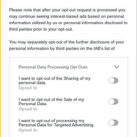
Please note that after your opt-out request is processed you
may continue seeing interest-based ads based on personal
information utilized by us or personal information disclosed to
third parties prior to your opt-out.
You may separately opt-out of the further disclosure of your
personal information by third parties on the IAB’s list of
downstream participants.
Personal Data Processing Opt Outs
This information may also be disclosed by us to third parties
on the IAB’s List of Downstream Participants that may further
I want to opt-out of the Sharing of my
disclose it to other third parties.
personal data.
Opted In
Please note that this website/app uses one or more Google
services and may gather and store information including but
I want to opt-out of the Sale of my
Personal Data.
not limited to your visit or usage behaviour. You may click to
Opted In
grant or deny consent to Google and its third-party tags to
use your data for below specified purposes in below Google
I want to opt-out of processing my
consent section.
Personal Data for Targeted Advertising.
Opted In