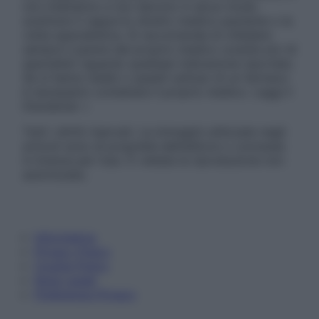
non intendono e non devono in alcun modo
sostituire il rapporto diretto medico-paziente o la
visita specialistica. Si raccomanda di chiedere
sempre il parere del proprio medico curante e/o di
specialisti riguardo qualsiasi indicazione riportata.
Se si hanno dubbi o quesiti sull’uso di un farmaco
è necessario contattare il proprio medico. Leggi il
Disclaimer »
Tutti i diritti riservati. Le immagini utilizzate negli
articoli sono di proprietà dell’editore o concesse
in licenza per l’uso. È vietata la riproduzione non
autorizzata.
Informativa
Privacy Policy
Cookie Policy
Note Legali
Preferenze Privacy