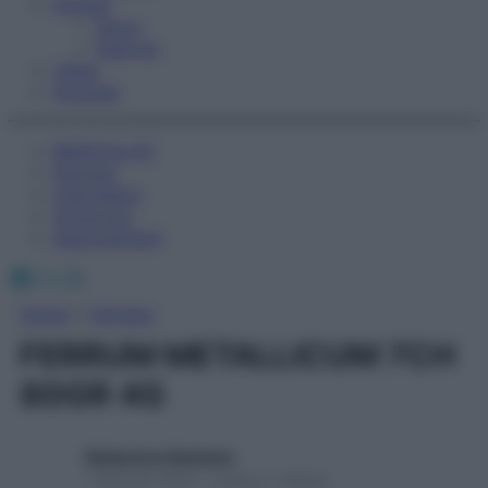
Fitness
Sport
Esercizi
Video
Podcast
Medicina AZ
Farmaci
Calcolatori
Oroscopo
Abbonamenti
Facebook
X
Instagram
Home
»
Farmaci
FERRUM METALLICUM 7CH
80GR 4G
Redazione Starbene
1 Gennaio 2025 – Lettura 1 minuto