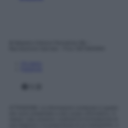
© Belpietro Edizioni Periodiche SRL –
Riproduzione riservata – P.Iva 13673600964
Chi siamo
Pubblicità
Facebook
X
Instagram
ATTENZIONE: Le informazioni contenute in questo
sito sono presentate a solo scopo informativo, in
nessun caso possono costituire la formulazione di
una diagnosi o la prescrizione di un trattamento, e