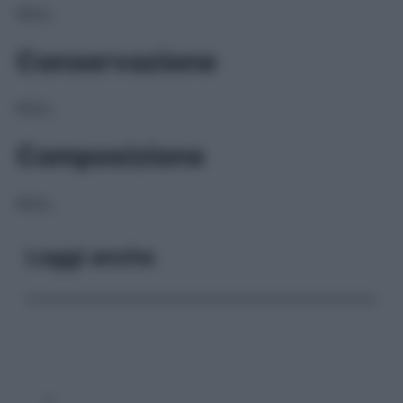
NULL
Conservazione
NULL
Composizione
NULL
Leggi anche