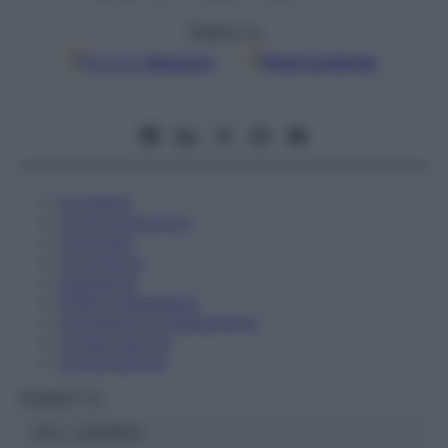
Seguici su
Google
Discover
Fonti preferite
Eccipienti
Controindicazioni
Posologia
Avvertenze
Interazioni
Effetti Indesiderati
Gravidanza e Allattamento
Conservazione
Composizione
HERING Srl
ATC:
2AA1B03