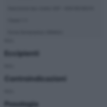
Descrizione tipo ricetta:
SOP – NON RICHIESTA
Classe 1:
C
Forma farmaceutica:
GRANULI
NULL
Eccipienti
NULL
Controindicazioni
NULL
Posologia