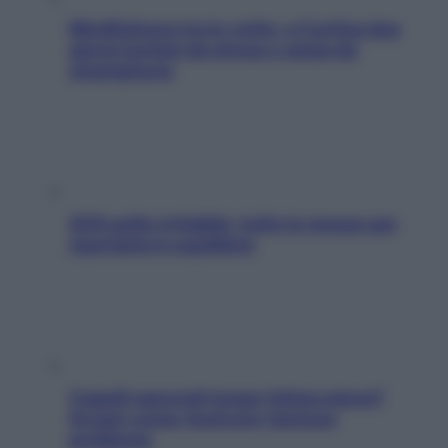
Mindfulness tra le vette: a Cortina due
giorni lontani da stress e ansia da
smartphone
SOS pelle irritabile: tutte le mosse per
riportarla in equilibrio
Capelli spezzati lungo l’attaccatura?
Scopri come risolvere l’annoso
problema