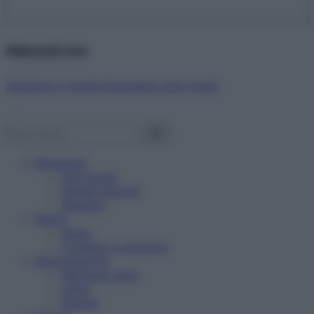
Abbonati ora!
Starbene ti regala benessere ogni mese!
Benessere
Psicologia
Rimedi naturali
Bellezza
Salute
News
Problemi e soluzioni
Alimentazione
Mangiare sano
Diete
Ricette