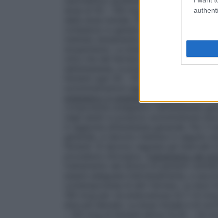
neurolettico (preferibilmente il droperid
dose di 50 – 100 mcg (0,7-1,4 mcg /kg) d
authenti
della dose iniziale. Per la neuroleptoaneste
richiedono in genere una dose iniziale di
iniettato lentamente per via endovenosa i
droperidolo). La dose dipende dalla durata
oltre che dal farmaco utilizzato per indur
dell’anestesia, si possono somministrare 
fentanil ogni 30 – 45 minuti. Si devono reg
somministrazioni aggiuntive in base all’a
analgesico in anestesia generale
Adulti: P
componente analgesico nell’anestesia gene
negli adulti si possono somministrare dosi
in aggiunta all’anestesia generale. Per il 
generale, si devono iniettare in seguito 
fentanil. Si devono regolare gli intervalli
procedura chirurgica.
Trattamento del dolo
trattamento del dolore di pazienti ventilati
essere adeguata individualmente, a secon
contemporanea di altri farmaci. Le dosi in
100 mcg per via endovenosa (0,7-1,4 mcg 
dosi più elevate. La dose iniziale è di nor
– 125 mcg di fentanil all’ora (0,35 – 1,8 m