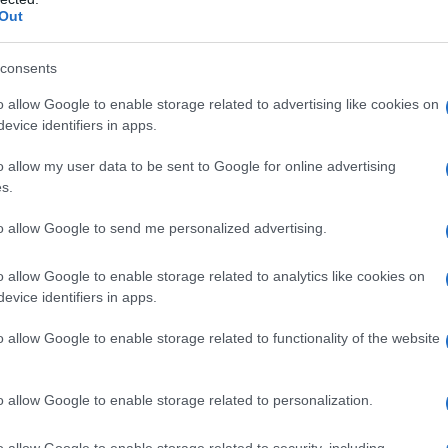
Out
consents
enti affetti da: – ipersensibilità al principio attivo,
degli eccipienti elencati al paragrafo 6.1. –
o allow Google to enable storage related to advertising like cookies on
one artificiale. – contemporanea assunzione di MAO-
evice identifiers in apps.
ensione dell’assunzione di MAO-inibitori. – aumentata
. – ipovolemia e ipotensione. – miastenia grave.
o allow my user data to be sent to Google for online advertising
s.
to allow Google to send me personalized advertising.
to in un ambiente in cui le vie respiratorie possano
o allow Google to enable storage related to analytics like cookies on
strato da personale che possa controllarle (vedere
evice identifiers in apps.
ve essere adeguato individualmente in base all’età,
one patologica sottostante, assunzione di altri
o allow Google to enable storage related to functionality of the website
chirurgico e al tipo di anestesia. Si raccomandano, a
ci. Fare riferimento alla letteratura per speciali
gesia e neuroleptoanestesia
Per la
o allow Google to enable storage related to personalization.
 di norma una dose iniziale di 50 – 100 mcg (0,7-1,4
 per via endovenosa in associazione con un
o allow Google to enable storage related to security, including