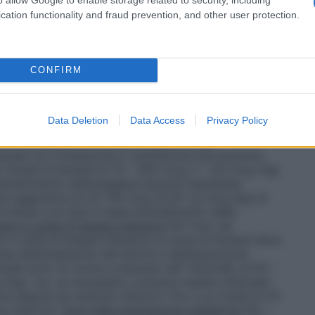
olo). Si può somministrare, se necessario, una seconda
i fentanil da 30 a 45 minuti dopo la somministrazione
cation functionality and fraud prevention, and other user protection.
sia in condizioni di ventilazione assistita, gli adulti
 200 – 600 mcg (2,8 – 8,4 mcg /kg) di fentanil
n associazione con un neurolettico (preferibilmente il
 e dal livello di gravità della procedura chirurgica,
CONFIRM
re l’anestesia generale. Per il mantenimento
dosi aggiuntive di 50 – 100 mcg (0,7-1,4 mcg /kg) di
olare gli intervalli di tempo e le dosi delle
Data Deletion
Data Access
Privacy Policy
ndamento della procedura chirurgica.
Componente
er l’induzione: se il fentanil è usato come
rale con intubazione e ventilazione del paziente,
 iniziali di fentanil di 70 – 600 mcg (1 – 8,4 mcg /kg)
mantenimento dell’analgesia durante l’anestesia
dosi aggiuntive di 25-100 mcg (0,35-1,4 mcg /kg) di
 di tempo e le dosi in base all’andamento della
re in unità di terapia intensiva
Per l’uso nel
 in unità di terapia intensiva, la dose di fentanil deve
da dell’andamento del dolore e dell’assunzione
iziali sono di norma comprese nell’ intervallo di 50 –
/kg), ma, se necessario, possono essere utilizzate
ma seguita da ripetute iniezioni, fino a un totale di 25
cg /kg/ora).
Dosi nella popolazione pediatrica
Per i