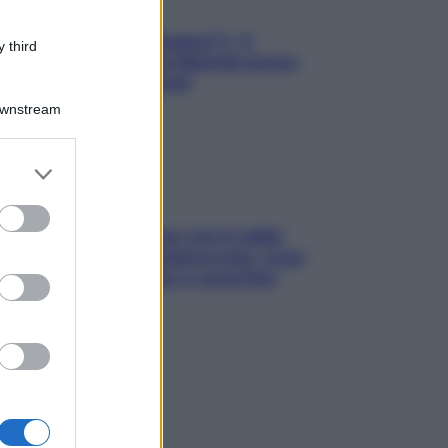
«Oggi che se magnamo?»: 4
 third
ricette facili di Max Mariola senza
pesare gli ingredienti
Downstream
er and store
to grant or
ed purposes
Perché la pressione con il caldo
scende e sale all’improvviso: cosa
succede alle donne e cosa fare
subito