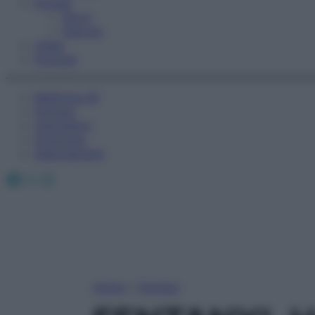
Fitness
Sport
Esercizi
Video
Podcast
Medicina AZ
Farmaci
Calcolatori
Oroscopo
Abbonamenti
Facebook
X
Instagram
Home
»
Farmaci