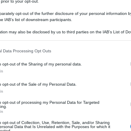
 prior to your opt-out.
rately opt-out of the further disclosure of your personal information by
he IAB’s list of downstream participants.
tion may also be disclosed by us to third parties on the IAB’s List of 
Descrizione tipo ricetta:
OSP – USO
 that may further disclose it to other third parties.
OSPEDALIERO
 that this website/app uses one or more Google services and may gath
l Data Processing Opt Outs
Forma farmaceutica:
SOLUZIONE
including but not limited to your visit or usage behaviour. You may click 
INIETTABILE
 to Google and its third-party tags to use your data for below specifi
o opt-out of the Sharing of my personal data.
ogle consent section.
d’azione impiegato – per neuroleptoanalgesia e
In
nalgesico in anestesia generale con intubazione e
nto analgesico in unità di terapia intensiva in pazienti
o opt-out of the Sale of my Personal Data.
In
to opt-out of processing my Personal Data for Targeted
ing.
In
tabili Acido cloridrico o sodio idrossido per la
o opt-out of Collection, Use, Retention, Sale, and/or Sharing
ersonal Data that Is Unrelated with the Purposes for which it
lected.