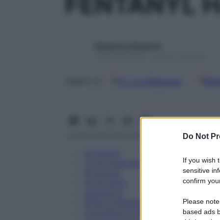
FENTANYL H
Redazione Starbene
1 Gennaio 2025 – Lettura 18 minuti
Google
Discover
Fon
Seguici su
Do Not Pr
Eccipienti
If you wish 
Controindicazioni
sensitive in
Posologia
confirm your
Avvertenze
Interazioni
Please note
Effetti Indesiderati
Gravidanza e Allattamento
based ads b