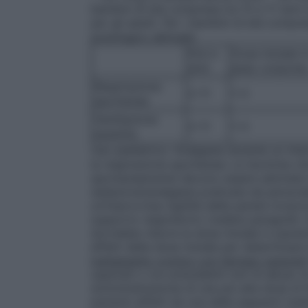
bambini di età compresa tra 12 e 17 ann
per gli adulti. Per i bambini di età compr
posologico abituale:
Età in
Dose iniziale 
anni
peso corpore
Respirazione
2-11
1-3
spontanea
Ventilazione
2-11
1-3
assistita
Uso pediatrico: Analgesia durante un inte
la respirazione spontanea: Le tecniche c
spontaneamente devono essere adottate so
sedazione/analgesia praticata da personal
un’improvvisa rigidità della parete toraci
supporto respiratorio (vedere paragrafo 
dovrebbe ridurre la dose iniziale in pazien
effetti della dose iniziale per determinar
trattamento cronico con farmaci oppioidi
oppioidi o con precedenti noti di abuso di
somministrazione di una più alta dose di f
pazienti affetti da una delle seguenti mala