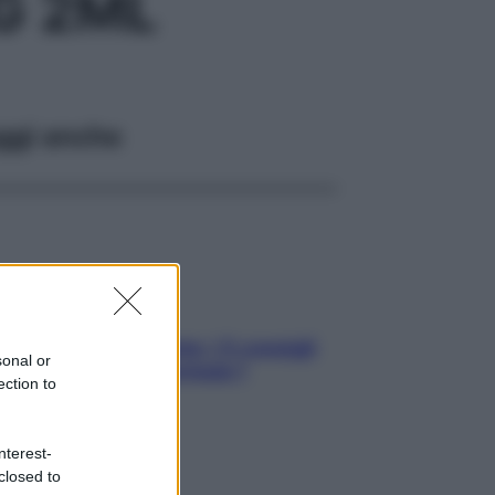
G 2ML
ggi anche
Sicurezza al volante: i 5 consigli
sonal or
dell’ex pilota di Formula 1
ection to
nterest-
closed to