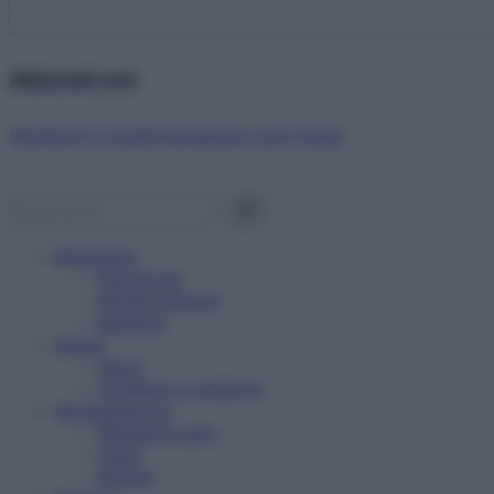
Abbonati ora!
Starbene ti regala benessere ogni mese!
Benessere
Psicologia
Rimedi naturali
Bellezza
Salute
News
Problemi e soluzioni
Alimentazione
Mangiare sano
Diete
Ricette