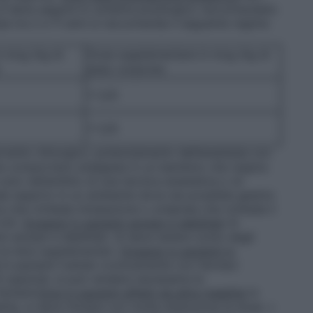
i si deve seguire lo schema posologico raccomandato
esa tra 2 e 11 anni si raccomanda il seguente regime
in mcg /kg di
Dose supplementare in mcg /kg di
o
peso corporeo
1-1,25
1-1,25
rvento chirurgico, potenziamento dell’anestesia con
he comportano analgesia in un bambino che respira
lo nell’ambito di una tecnica anestetica o di
e esperto in un ambiente dove sia possibile gestire
ca che richieda intubazione o un’apnea che richieda il
4.4).
Dosaggi in pazienti anziani e debilitati
Si
ti anziani e debilitati. Si deve tenere conto degli
e le dosi supplementari.
Dosaggi in pazienti in
In pazienti trattati cronicamente con farmaci
 oppioidi, si può rendere necessaria la
entanil.
Dosi in pazienti affetti da altre malattie
In
ttie, si deve titolare con molta attenzione la dose: •