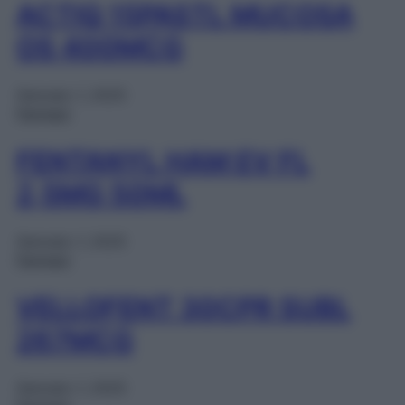
ACTIQ 15PASTL MUCOSA
OS 400MCG
Gennaio 1, 2025
Farmaci
FENTANYL HAM EV FL
2,5MG 50ML
Gennaio 1, 2025
Farmaci
VELLOFENT 30CPR SUBL
267MCG
Gennaio 1, 2025