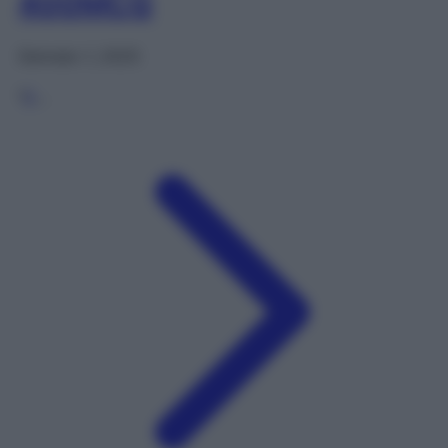
400MCG
Gennaio 1, 2025
1
2
…