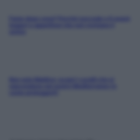
Fame dopo cena? Perché succede e 6 snack
leggeri e appetitosi che non rovinano il
sonno
Non solo Maldive: scopri i coralli che si
nascondono nel nostro Mediterraneo (e
come proteggerli)