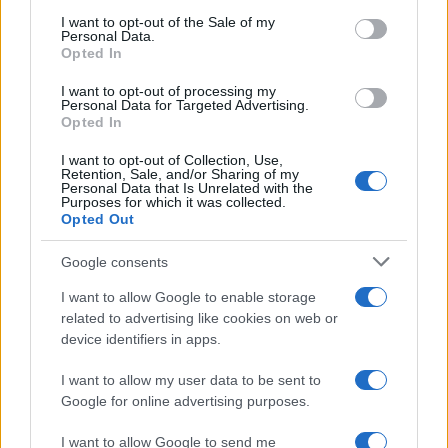
services and may gather and store information including but
I want to opt-out of the Sale of my
Personal Data.
not limited to your visit or usage behaviour. You may click to
Opted In
grant or deny consent to Google and its third-party tags to
use your data for below specified purposes in below Google
I want to opt-out of processing my
consent section.
Personal Data for Targeted Advertising.
Opted In
I want to opt-out of Collection, Use,
Retention, Sale, and/or Sharing of my
Personal Data that Is Unrelated with the
Purposes for which it was collected.
Opted Out
Google consents
I want to allow Google to enable storage
related to advertising like cookies on web or
device identifiers in apps.
I want to allow my user data to be sent to
Google for online advertising purposes.
I want to allow Google to send me