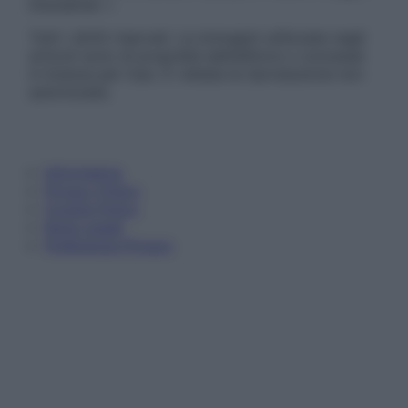
Disclaimer »
Tutti i diritti riservati. Le immagini utilizzate negli
articoli sono di proprietà dell’editore o concesse
in licenza per l’uso. È vietata la riproduzione non
autorizzata.
Informativa
Privacy Policy
Cookie Policy
Note Legali
Preferenze Privacy