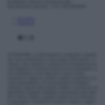
© Belpietro Edizioni Periodiche SRL –
Riproduzione riservata – P.Iva 13673600964
Chi siamo
Pubblicità
Facebook
X
Instagram
ATTENZIONE: Le informazioni contenute in questo
sito sono presentate a solo scopo informativo, in
nessun caso possono costituire la formulazione di
una diagnosi o la prescrizione di un trattamento, e
non intendono e non devono in alcun modo
sostituire il rapporto diretto medico-paziente o la
visita specialistica. Si raccomanda di chiedere
sempre il parere del proprio medico curante e/o di
specialisti riguardo qualsiasi indicazione riportata.
Se si hanno dubbi o quesiti sull’uso di un farmaco
è necessario contattare il proprio medico. Leggi il