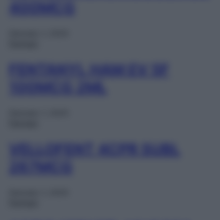
400MCG
Gennaio 1, 2025
Farmaci
FENTANYL HAM EV 5F
100MCG 2ML
Gennaio 1, 2025
Farmaci
VELLOFENT 4CPR SUBL
267MCG
Gennaio 1, 2025
Farmaci