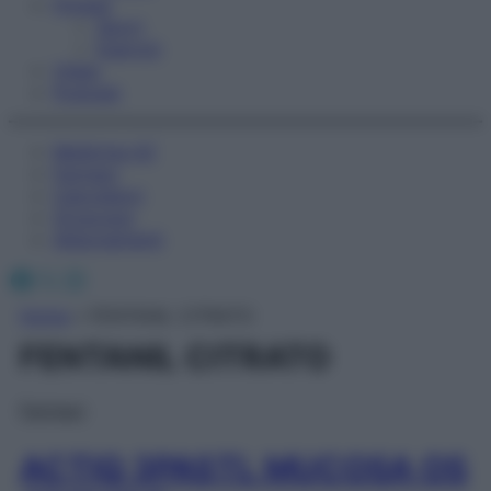
Fitness
Sport
Esercizi
Video
Podcast
Medicina AZ
Farmaci
Calcolatori
Oroscopo
Abbonamenti
Facebook
X
Instagram
Home
»
FENTANIL CITRATO
FENTANIL CITRATO
Farmaci
ACTIQ 3PASTL MUCOSA OS