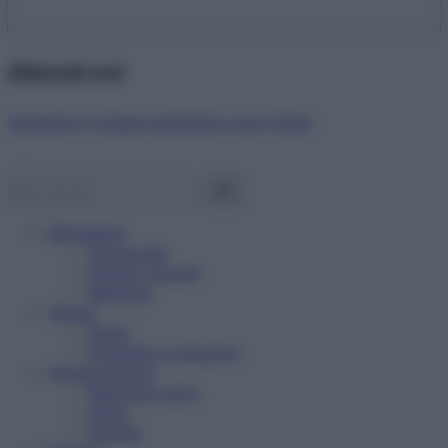
Abbonati ora!
Starbene ti regala benessere ogni mese!
Benessere
Psicologia
Rimedi naturali
Bellezza
Salute
News
Problemi e soluzioni
Alimentazione
Mangiare sano
Diete
Ricette