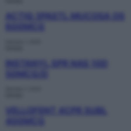
Farmaci
ACTIQ 3PASTL MUCOSA OS
600MCG
Gennaio 1, 2025
Farmaci
INSTANYL SPR NAS 10D
50MCG/D
Gennaio 1, 2025
Farmaci
VELLOFENT 4CPR SUBL
400MCG