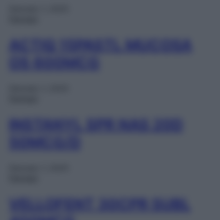
Gennaio 1, 2025
Farmaci
ACTIQ 15PASTL MUCOSA
OS 600MCG
Gennaio 1, 2025
Farmaci
INSTANYL SPR NAS 20D
50MCG/D
Gennaio 1, 2025
Farmaci
VELLOFENT 30CPR SUBL