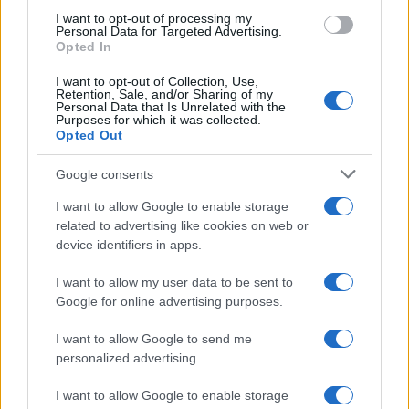
use your data for below specified purposes in below Google
I want to opt-out of processing my
consent section.
Personal Data for Targeted Advertising.
Opted In
I want to opt-out of Collection, Use,
Retention, Sale, and/or Sharing of my
Personal Data that Is Unrelated with the
Purposes for which it was collected.
Opted Out
Google consents
I want to allow Google to enable storage
related to advertising like cookies on web or
device identifiers in apps.
I want to allow my user data to be sent to
Google for online advertising purposes.
I want to allow Google to send me
personalized advertising.
I want to allow Google to enable storage