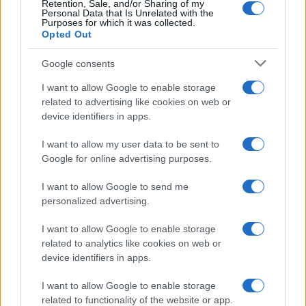
Retention, Sale, and/or Sharing of my
Personal Data that Is Unrelated with the
Purposes for which it was collected.
Opted Out
Google consents
I want to allow Google to enable storage
related to advertising like cookies on web or
device identifiers in apps.
I want to allow my user data to be sent to
Google for online advertising purposes.
I want to allow Google to send me
personalized advertising.
I want to allow Google to enable storage
related to analytics like cookies on web or
device identifiers in apps.
I want to allow Google to enable storage
related to functionality of the website or app.