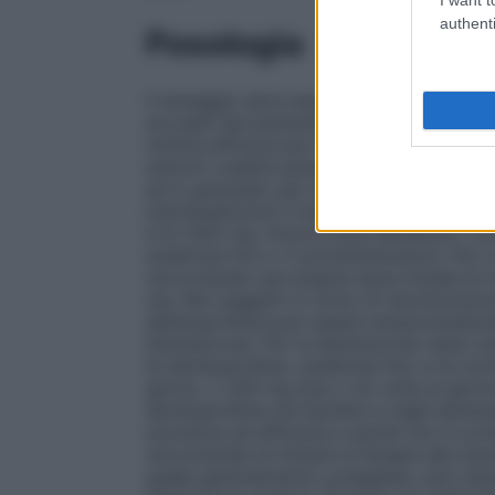
authenti
Posologia
Il dosaggio deve essere aggiustato in funz
accusati dal paziente. Gli effetti indesid
minima efficace per la durata di trattamen
sintomi (vedere paragrafo 4.4). Il dexibup
ed in granulato per sospensione orale d
individualizzare il trattamento. La singo
è di 1200 mg.
Dolore Lieve Moderato.
La 
suddivisa fino a 3 somministrazioni. Per i
raccomanda una singola dose iniziale di 
mg. Nei soggetti in corso di riacutizzazi
dexibuprofene può essere temporaneamen
Dismenorrea.
Per la dismenorrea viene r
di dexibuprofene, suddivisa fino a tre so
giorno, o 300 mg due o tre volte al giorno
dexibuprofene nei bambini e negli adolesce
sicurezza ed efficacia e quindi non è consi
raccomanda di iniziare la terapia alla do
quella generalmente consigliata, solo dopo