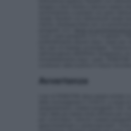
Disfunzione epatica: Pazienti con disfunz
terapia a dosi ridotte e devono essere st
somministrato a pazienti con gravi disfun
renale: Pazienti con disfunzione renale li
ridotte. Dexibuprofene non va somministr
paragrafo 4.3.).
Modo di somministrazion
vuoto (vedi paragrafo 5.2). In genere i 
preferibilmente assunti dopo i pasti per ri
nel caso di impiego prolungato. Tuttavia è
nell’insorgenza dell’effetto terapeutico se
immediatamente dopo i pasti.
FENEXTRA “
contenuto della bustina in mezzo bicchier
Avvertenze
L’uso di FENEXTRA deve essere evitato in c
della ciclossigenasi-2 (COX-2), a causa di
sanguinamento (vedere paragrafo 4.5). Gli
l’uso della più bassa dose efficace per la
per controllare i sintomi (vedere paragrafo
gastrointestinali e cardiovascolari). Com