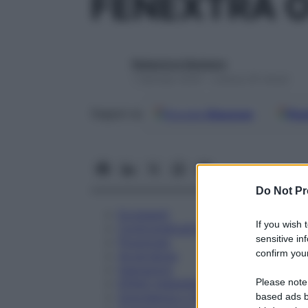
FENEXTRA 
Redazione Starbene
1 Gennaio 2025 – Lettura 25 minuti
Google
Discover
Fon
Seguici su
Do Not Pr
Eccipienti
If you wish 
Controindicazioni
sensitive in
Posologia
confirm your
Avvertenze
Interazioni
Please note
Effetti Indesiderati
Gravidanza e Allattamento
based ads b