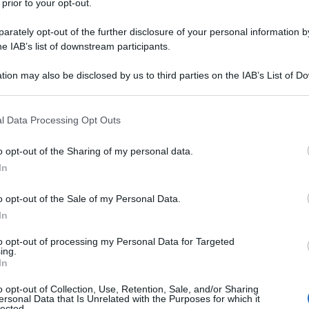
 prior to your opt-out.
rately opt-out of the further disclosure of your personal information by
he IAB’s list of downstream participants.
tion may also be disclosed by us to third parties on the IAB’s List of 
Descrizione tipo ricetta:
RR – RIPETIBILE
 that may further disclose it to other third parties.
10V IN 6MESI
 that this website/app uses one or more Google services and may gath
l Data Processing Opt Outs
Forma farmaceutica:
GRANULATO PER
including but not limited to your visit or usage behaviour. You may click 
SOSPENS ORALE
 to Google and its third-party tags to use your data for below specifi
o opt-out of the Sharing of my personal data.
ogle consent section.
In
Presenza Lattosio:
No
o opt-out of the Sale of my Personal Data.
infiammazione associati con l’osteoartrite.
 durante il periodo mestruale (dismenorrea primaria).
In
el dolore lieve o moderato come il dolore
to opt-out of processing my Personal Data for Targeted
ing.
In
o opt-out of Collection, Use, Retention, Sale, and/or Sharing
ersonal Data that Is Unrelated with the Purposes for which it
lected.