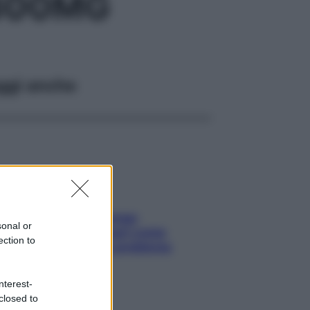
 300MG
ggi anche
Capelli spezzati lungo
sonal or
l’attaccatura? Scopri come
ection to
risolvere l’annoso problema
nterest-
closed to