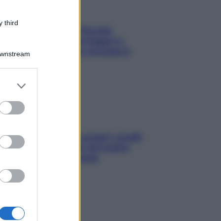
 third
Fame dopo cena? Perché
succede e 6 snack leggeri e
appetitosi che non rovinano il
Downstream
sonno
er and store
to grant or
ed purposes
Non solo Maldive: scopri i coralli
che si nascondono nel nostro
Mediterraneo (e come
proteggerli)