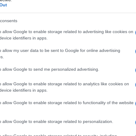
ellulosa microcristallina, Sodio amido glicolato,
Out
4000, Macrogol 6000, Idrossipropilcellulosa, Titanio
 sospensione orale
Sodio laurilsolfato, Sodio
llo (E110), Acido citrico, Aroma arancia.
consents
o allow Google to enable storage related to advertising like cookies on
evice identifiers in apps.
o allow my user data to be sent to Google for online advertising
to nei seguenti casi: Pazienti con ipersensibilità al
s.
etici, a qualsiasi altro FANS o a qualsiasi eccipiente
n analogo meccanismo d’azione (per es. Aspirina o
to allow Google to send me personalized advertising.
i asma, broncospasmo, rinite acuta o causare polipi
Ulcera peptica grave o in fase attiva. Storia di
 relativa a precedenti trattamenti attivi o storia di
o allow Google to enable storage related to analytics like cookies on
 più episodi distinti di dimostrata ulcerazione o
evice identifiers in apps.
hn attivo o con colite ulcerosa attiva.Pazienti con
NYHA). Pazienti con grave disfunzione renale
o allow Google to enable storage related to functionality of the website
à epatica gravemente ridotta. Pazienti con diatesi
zione o pazienti in trattamento con anticoagulanti.
diarrea o insufficiente apporto di liquidi). A partire
o allow Google to enable storage related to personalization.
ragrafo 4.6). Nei bambini e negli adolescenti (< 18
o allow Google to enable storage related to security, including