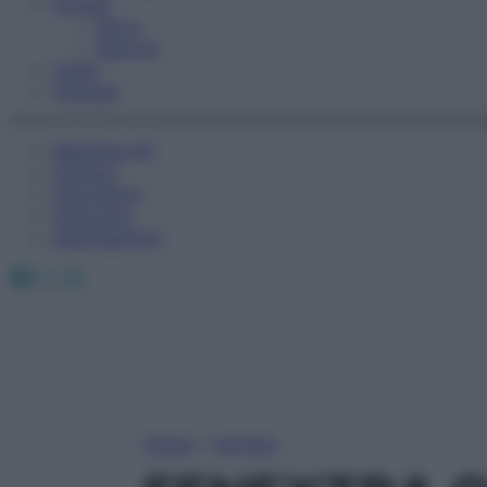
Fitness
Sport
Esercizi
Video
Podcast
Medicina AZ
Farmaci
Calcolatori
Oroscopo
Abbonamenti
Facebook
X
Instagram
Home
»
Farmaci