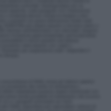
ione epatica lieve o moderata devono iniziare la
rettamente controllati. Dexibuprofene non va
zioni epatiche. (vedi paragrafo 4.3.) Disfunzione
eve o moderata devono iniziare la terapia a dosi
ato a pazienti con grave disfunzione renale (vedi
e.
FENEXTRA può essere assunto a stomaco pieno o
FANS (farmaci antinfiammatori non steroidei) vengono
durre l’irritazione gastrointestinale, particolarmente
 prevedibile in alcuni pazienti una latenza
 il prodotto viene assunto con i pasti o
Granulato per sospensione orale”
: disperdere il
e d’acqua.
oncomitanza di FANS, inclusi gli inibitori selettivi
 un incremento del rischio di ulcerazione o
 effetti indesiderati possono essere minimizzati con
 più breve durata possibile di trattamento che occorre
 4.2 e i paragrafi sottostanti sui rischi
e altri FANS, ibuprofene può nascondere i sintomi di