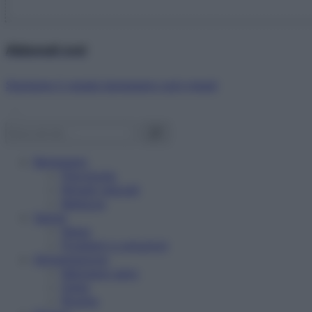
Abbonati ora!
Starbene ti regala benessere ogni mese!
Benessere
Psicologia
Rimedi naturali
Bellezza
Salute
News
Problemi e soluzioni
Alimentazione
Mangiare sano
Diete
Ricette