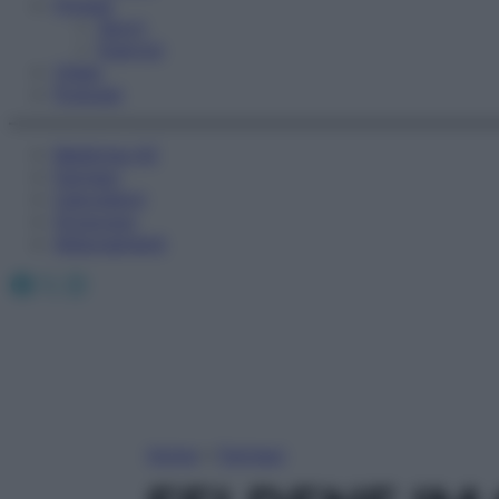
Fitness
Sport
Esercizi
Video
Podcast
Medicina AZ
Farmaci
Calcolatori
Oroscopo
Abbonamenti
Facebook
X
Instagram
Home
»
Farmaci