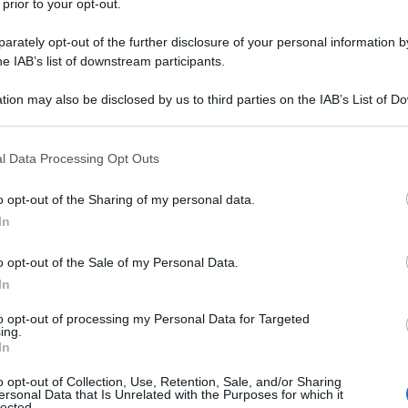
 prior to your opt-out.
rately opt-out of the further disclosure of your personal information by
he IAB’s list of downstream participants.
tion may also be disclosed by us to third parties on the IAB’s List of 
Descrizione tipo ricetta:
RR – RIPETIBILE
 that may further disclose it to other third parties.
10V IN 6MESI
 that this website/app uses one or more Google services and may gath
l Data Processing Opt Outs
Forma farmaceutica:
SOLUZIONE
including but not limited to your visit or usage behaviour. You may click 
INIETTABILE
 to Google and its third-party tags to use your data for below specifi
o opt-out of the Sharing of my personal data.
ogle consent section.
ntomatico di osteoartrosi, artrite reumatoide o
In
profilo di sicurezza piroxicam non è un FANS di prima
La decisione di prescrivere piroxicam deve essere
o opt-out of the Sale of my Personal Data.
li del singolo paziente (vedere paragrafi 4.3 e 4.4).
In
to opt-out of processing my Personal Data for Targeted
ing.
In
 propilenico
,
alcool etilico, alcool benzilico, sodio
o opt-out of Collection, Use, Retention, Sale, and/or Sharing
cqua per preparazioni iniettabili.
ersonal Data that Is Unrelated with the Purposes for which it
lected.