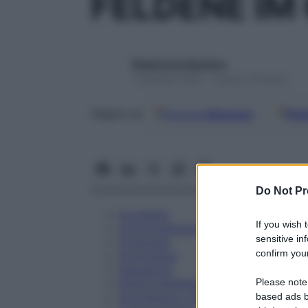
FELDENE IM
Redazione Starbene
1 Gennaio 2025 – Lettura 19 minuti
Google
Discover
Fon
Seguici su
Do Not Pr
Eccipienti
If you wish 
Controindicazioni
sensitive in
Posologia
confirm your
Avvertenze
Interazioni
Please note
Effetti Indesiderati
Gravidanza e Allattamento
based ads b