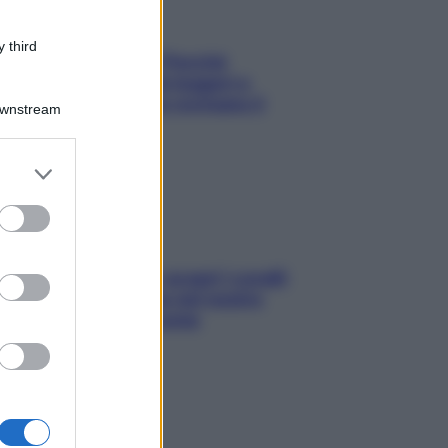
 third
Fame dopo cena? Perché
succede e 6 snack leggeri e
appetitosi che non rovinano il
Downstream
sonno
er and store
to grant or
ed purposes
Non solo Maldive: scopri i coralli
che si nascondono nel nostro
Mediterraneo (e come
proteggerli)