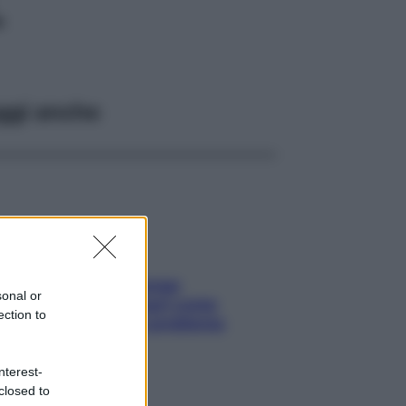
L
ggi anche
Capelli spezzati lungo
sonal or
l’attaccatura? Scopri come
ection to
risolvere l’annoso problema
nterest-
closed to