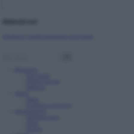
Abbonati ora!
Starbene ti regala benessere ogni mese!
Benessere
Psicologia
Rimedi naturali
Bellezza
Salute
News
Problemi e soluzioni
Alimentazione
Mangiare sano
Diete
Ricette