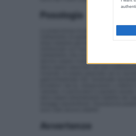
authenti
Posologia
La prescrizione di piroxicam deve essere 
trattamento di pazienti con malattie reum
dose massima giornaliera raccomandata è 
minimizzati con l’uso della più bassa dose
trattamento che occorre per controllare i s
devono essere rivalutati entro 14 giorni. 
deve essere associato ad una rivalutazion
mostrato di essere associato ad un aument
gastrointestinale (GI), l’eventuale necess
protettori (ad es. misoprostolo o inibito
valutata, in particolare in pazienti anzian
deve essere attentamente stabilita dal m
dosaggi sopraindicati.
Popolazione pediat
sono stati ancora stabiliti.
Avvertenze