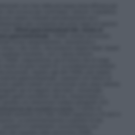
nimizzati con l’uso della più bassa dose efficace per
o che occorre per controllare i sintomi. Il beneficio
devono essere rivalutati periodicamente ed il
iatamente alla comparsa dei primi segni di reazioni
rtanti.
Effetti gastrointestinali (GI), rischio di
one gastrointestinale
. I FANS, incluso piroxicam,
inali inclusi sanguinamento, ulcerazione e
 tenue o del colon, che possono essere fatali. Questi
in qualsiasi momento, con o senza sintomi
n i FANS. L’esposizione, sia di breve che di lunga
ischio di gravi eventi GI. Le evidenze provenienti
e piroxicam, rispetto agli altri FANS, può essere
ssicità gastrointestinale. I pazienti con fattori di
devono essere trattati con piroxicam solo dopo attenta
ragrafo qui di seguito riportato). L’eventuale
enti gastro-protettori (ad es. misoprostolo o
 valutata con attenzione (vedere paragrafo 4.2).
tificazione dei soggetti a rischio.
Il rischio di
tinali aumenta con l’età. Un’età superiore a 70 anni è
cazioni. La somministrazione a pazienti di età
 I pazienti in trattamento concomitante con
ettivi del reuptake della serotonina (SSRI),