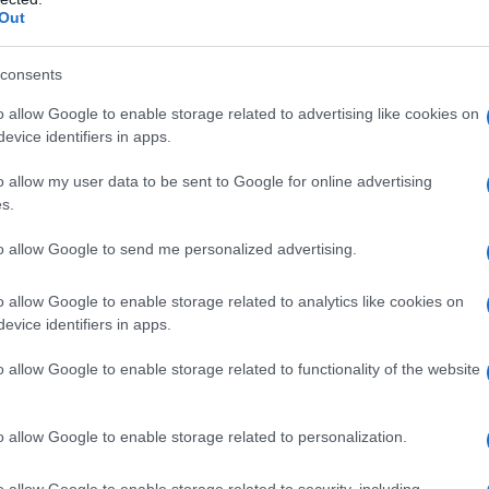
Out
consents
no qualsiasi degli eccipienti elencati al paragrafo 6.1.
agia o perforazione gastrointestinale. • Pregressi
o allow Google to enable storage related to advertising like cookies on
no a disturbi emorragici quali colite ulcerosa, morbo
evice identifiers in apps.
icolite. • Pazienti con ulcera peptica attiva, disturbi
ento gastrointestinale. • Pazienti con gastriti,
o allow my user data to be sent to Google for online advertising
, moderata o severa insufficienza cardiaca, grave
s.
diatesi emorragica. • Uso concomitante di altri FANS,
sigenasi-2 (COX-2) ed acido acetilsalicilico,
to allow Google to send me personalized advertising.
oncomitante di anticoagulanti (vedere paragrafi 4.4 e
da farmaco di qualsiasi tipo, in particolare reazioni
o allow Google to enable storage related to analytics like cookies on
e di Stevens-Johnson, epidermolisi necrotica. •
evice identifiers in apps.
mente dalla gravità) al piroxicam, ad altri FANS e ad
 presunta, durante l’allattamento e nei bambini
o allow Google to enable storage related to functionality of the website
à di sensibilità crociata con acido acetilsalicilico od
iroxicam non deve essere somministrato ai pazienti nei
iinfiammatori non steroidei provochino sintomi di asma,
o allow Google to enable storage related to personalization.
ria. Piroxicam soluzione iniettabile per uso
ato ai nati prematuri, ai neonati e ai bambini al di
o allow Google to enable storage related to security, including