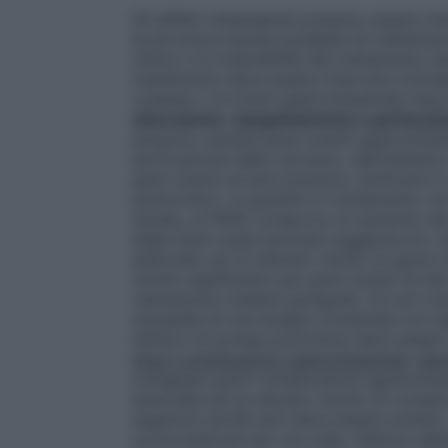
Gli effetti indesiderati possono essere mi
la più breve durata possibile di trattament
clinico e la tollerabilità del trattamento 
trattamento deve essere interrotto immed
cutanee o di eventi gastrointestinali impo
ulcerazione, sanguinamento e perforazi
possono causare gravi eventi gastrointest
perforazione dello stomaco, dell’intestino
gravi eventi avversi possono verificarsi 
premonitori, in pazienti in trattamento co
durata, ai FANS comporta un aumento del r
dagli studi osservazionali suggeriscono ch
associato ad un elevato rischio di grave to
rischio significativi per gravi eventi GI 
valutazione (vedere paragrafo 4.3 ed il pa
necessità di una terapia combinata con ag
inibitori di pompa protonica) deve essere
Gravi complicazioni gastrointestinali.
Iden
sviluppare gravi complicazioni gastrointes
associata ad un elevato rischio di compli
superiore ad 80 anni deve essere evitata.
corticosteroidi per via orale, inibitori sel