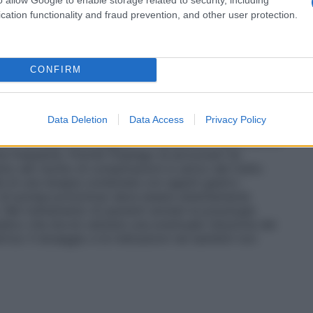
cation functionality and fraud prevention, and other user protection.
iniziata da un medico esperto nella diagnosi e nel
CONFIRM
atiche infiammatorie o degenerative. Posologia: La
20 mg. Gli effetti indesiderati possono essere
 efficace per la più breve durata possibile di
Data Deletion
Data Access
Privacy Policy
intomi. Il beneficio e la tollerabilità del trattamento
Se è necessario proseguire il trattamento, quest’ultimo
e frequente. Poiché l’impiego di piroxicam ha
o del rischio di complicazioni a carico del tratto
ità di una terapia combinata con agenti gastro-
ri di pompa protonica) deve essere attentamente
i. Nel trattamento di pazienti anziani la posologia
edico che dovrà valutare una eventuale riduzione dei
rica:
Il dosaggio e le indicazioni nei bambini non