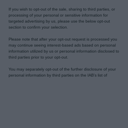
If you wish to opt-out of the sale, sharing to third parties, or
processing of your personal or sensitive information for
targeted advertising by us, please use the below opt-out
section to confirm your selection.
Please note that after your opt-out request is processed you
may continue seeing interest-based ads based on personal
information utilized by us or personal information disclosed to
third parties prior to your opt-out.
You may separately opt-out of the further disclosure of your
personal information by third parties on the IAB’s list of
downstream participants.
Personal Data Processing Opt Outs
This information may also be disclosed by us to third parties
on the IAB’s List of Downstream Participants that may further
I want to opt-out of the Sharing of my
disclose it to other third parties.
personal data.
Opted In
Please note that this website/app uses one or more Google
services and may gather and store information including but
I want to opt-out of the Sale of my
Personal Data.
not limited to your visit or usage behaviour. You may click to