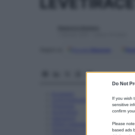
LEVETIRAC
Redazione Starbene
1 Gennaio 2025 – Lettura 19 minuti
Google
Discover
Fon
Seguici su
Do Not Pr
Eccipienti
If you wish 
Controindicazioni
sensitive in
Posologia
confirm your
Avvertenze
Interazioni
Please note
Effetti Indesiderati
Gravidanza e Allattamento
based ads b