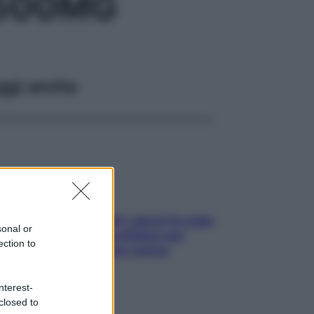
 500MG
ggi anche
Doccia, lavarsi tutti i giorni fa male
sonal or
alla pelle? I miti da sfatare per
ection to
proteggerla davvero senza
stressarla
nterest-
closed to