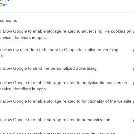
Out
tallina croscarmellosa sodica crospovidone (tipo A)
consents
tearato
Rivestimento delle compresse da 250 mg:
ol tipo 6000 biossido di titanio (E171) talco indaco
o allow Google to enable storage related to advertising like cookies on
presse da 500 mg:
ipromellosa idrossipropilcellulosa
evice identifiers in apps.
71) talco ossido di ferro giallo (E172)
Rivestimento
a idrossipropilcellulosa macrogol tipo 6000 biossido
o allow my user data to be sent to Google for online advertising
s.
to allow Google to send me personalized advertising.
o allow Google to enable storage related to analytics like cookies on
rivati pirrolidonici o a uno qualsiasi degli eccipienti
evice identifiers in apps.
o allow Google to enable storage related to functionality of the website
o allow Google to enable storage related to personalization.
centi a partire dai 16 anni di età
La dose iniziale
iorno; dopo due settimane tale dose deve essere
o allow Google to enable storage related to security, including