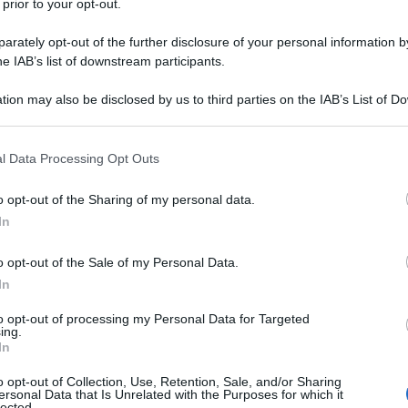
 prior to your opt-out.
rately opt-out of the further disclosure of your personal information by
he IAB’s list of downstream participants.
tion may also be disclosed by us to third parties on the IAB’s List of 
Descrizione tipo ricetta:
RR – RIPETIBILE
 that may further disclose it to other third parties.
10V IN 6MESI
 that this website/app uses one or more Google services and may gath
l Data Processing Opt Outs
Forma farmaceutica:
COMPRESSE
including but not limited to your visit or usage behaviour. You may click 
RIVESTITE DIVISIBILI
 to Google and its third-party tags to use your data for below specifi
o opt-out of the Sharing of my personal data.
ogle consent section.
 nel trattamento delle crisi a esordio parziale con
In
lti e adolescenti a partire dai 16 anni di età con
m è indicato come terapia aggiuntiva: • nel
o opt-out of the Sale of my Personal Data.
e con o senza generalizzazione secondaria negli
In
li infanti a partire da 1 mese di età con epilessia •
li adulti e negli adolescenti a partire dai 12 anni di
to opt-out of processing my Personal Data for Targeted
el trattamento delle crisi tonico-cloniche
ing.
 adolescenti a partire dai 12 anni di età con Epilessia
In
o opt-out of Collection, Use, Retention, Sale, and/or Sharing
ersonal Data that Is Unrelated with the Purposes for which it
lected.