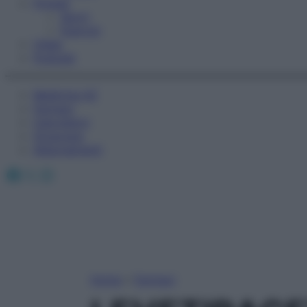
Fitness
Sport
Esercizi
Video
Podcast
Medicina AZ
Farmaci
Calcolatori
Oroscopo
Abbonamenti
Facebook
X
Instagram
Home
»
Farmaci