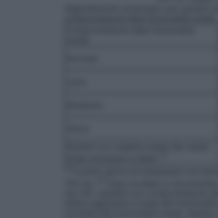
Aggiustamento posologico per pazienti ad
compromissione della funzionalità renale
Compromissione della funzionalità
renale
Normale
Lieve
Moderata
Grave
Pazienti con malattia renale allo stadio
(1)
finale sottoposti a dialisi
(1)
Il primo giorno di trattamento con lev
(2)
750 mg.
Dopo la dialisi si raccomand
mg. Per i bambini con compromissione dell
essere aggiustata in base alla funzionalit
correlata alla funzionalità renale. Quest