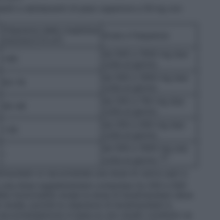
ulti e adolescenti di peso superiore a 50 kg con
Clearance della creatinina
Dose e frequenza
(ml/min/1,73 m²)
da 500 a 1500 mg due
>80
volte al giorno
da 500 a 1000 mg due
50-79
volte al giorno
da 250 a 750 mg due
30-49
volte al giorno
da 250 a 500 mg due
<30
volte al giorno
da 500 a 1000 mg una
–
(2)
volta al giorno
etiracetam si raccomanda una dose di carico pari a
a una dose supplementare compresa tra 250 e 500
a funzionalità renale la dose di levetiracetam deve
à renale, poiché la clearance di levetiracetam è
a raccomandazione si basa su uno studio condotto su