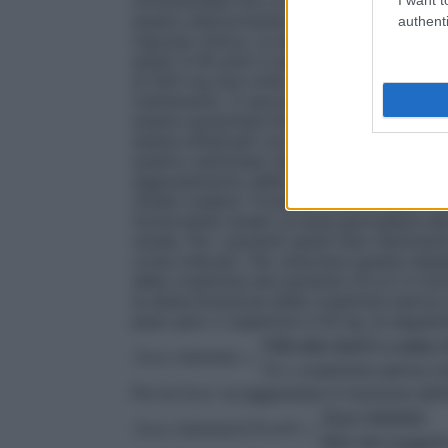
incrementata fino a una dose terapeutica 
essere ulteriormente aumentata di 250 mg
authenti
risposta clinica. La dose massima è di 15
adulti (≥18 anni) e adolescenti (dai 12 ai
di 500 mg due volte al giorno. Tale dosagg
trattamento. A seconda della risposta clini
essere aumentata fino a 1500 mg due volt
essere effettuati con incrementi o decrem
quattro settimane.
Popolazioni speciali
An
aggiustamento della posologia nei pazien
renale (vedere “Compromissione della funz
funzionalità renale
La dose giornaliera de
renale. Per i pazienti adulti fare riferime
come indicato. Per utilizzare questa tabe
della creatinina del paziente (CLcr) in m
la determinazione della creatinina sierica (
peso paro o superiore a 50 kg, la seguen
[140-età (anni)] x peso 
CLcr (ml/min) =
72 x creatinina sierica (
Poi la CLcr va aggiustata in funzione del
CLcr (ml/min)
CLcr (ml/min/1,73 m²) =
BSA del soggett