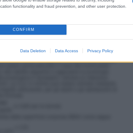
iniziale di 500 mg due volte al giorno. La dose può
 due volte al giorno ogni due settimane in base alla
cation functionality and fraud prevention, and other user protection.
00 mg due volte al giorno.
Terapia aggiuntiva per
 17 anni) di peso ≥50 kg
La dose terapeutica iniziale è
io può essere iniziato già il primo giorno di
ca e della tollerabilità, la dose quotidiana può
CONFIRM
e al giorno. Gli aggiustamenti posologici possono
enti pari a 500 mg due volte al giorno ogni due-
ziani (età ≥65 anni)
Si raccomanda un
Data Deletion
Data Access
Privacy Policy
ti anziani con compromissione della funzionalità
ionalità renale”, di seguito).
Compromissione della
ve essere personalizzata in base alla funzionalità
nto alla tabella seguente e aggiustare la posologia
lla posologica è necessario valutare la clearance
l/min. La CLcr in ml/min può essere stimata mediante
mg/dl) utilizzando, per gli adulti e gli adolescenti di
te formula:
(kg)
(x 0,85 per le donne)
mg/dl)
l’area della superficie corporea (BSA) come segue:
x 1,73
o (m²)