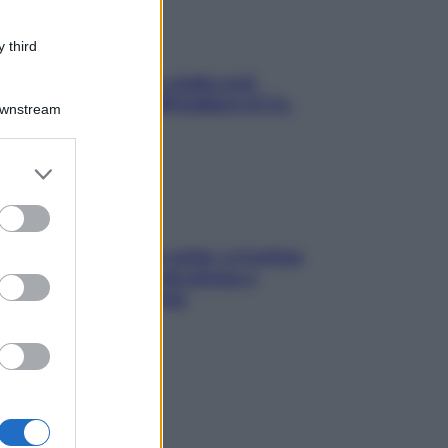
 third
Aria condizionata: usala così,
senza rischiare raffreddore & Co.
Downstream
er and store
to grant or
ed purposes
Mindfulness tra le vette: a Cortina
due giorni lontani da stress e
ansia da smartphone