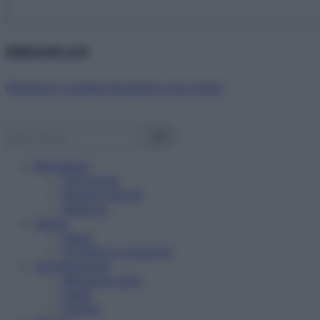
Abbonati ora!
Starbene ti regala benessere ogni mese!
Benessere
Psicologia
Rimedi naturali
Bellezza
Salute
News
Problemi e soluzioni
Alimentazione
Mangiare sano
Diete
Ricette