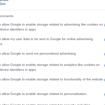
Out
rbato 80 Lattosio anidro Lattosio monoidrato
nto della compressa: Biossido di titanio (E 171)
consents
sa Macrogol 400 Cera carnauba Coloranti per stampa:
o allow Google to enable storage related to advertising like cookies on
e (E 132)
evice identifiers in apps.
o allow my user data to be sent to Google for online advertising
s.
 qualsiasi degli eccipienti elencati nel paragrafo 6.1.
to allow Google to send me personalized advertising.
età fertile (vedere paragrafo 4.6). Episodi
in atto, compresi la trombosi venosa profonda,
retinica. Insufficienza epatica, compresa la
o allow Google to enable storage related to analytics like cookies on
guinamento uterino di natura imprecisata. Evista non
evice identifiers in apps.
 sintomi di carcinoma dell’endometrio poiché la
on è stata adeguatamente studiata.
o allow Google to enable storage related to functionality of the website
o allow Google to enable storage related to personalization.
 compressa al giorno per somministrazione orale,
o allow Google to enable storage related to security, including