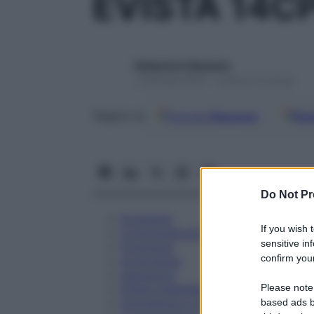
EVISTA 14C
Redazione Starbene
1 Gennaio 2025 – Lettura 14 minuti
Google
Discover
Fon
Seguici su
Do Not Pr
Eccipienti
If you wish 
Controindicazioni
sensitive in
Posologia
confirm your
Avvertenze
Interazioni
Please note
Effetti Indesiderati
Gravidanza e Allattamento
based ads b