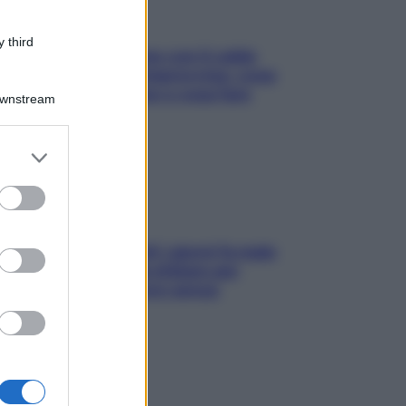
 third
Perché la pressione con il caldo
scende e sale all’improvviso: cosa
succede alle donne e cosa fare
Downstream
subito
er and store
to grant or
ed purposes
Doccia, lavarsi tutti i giorni fa male
alla pelle? I miti da sfatare per
proteggerla davvero senza
stressarla