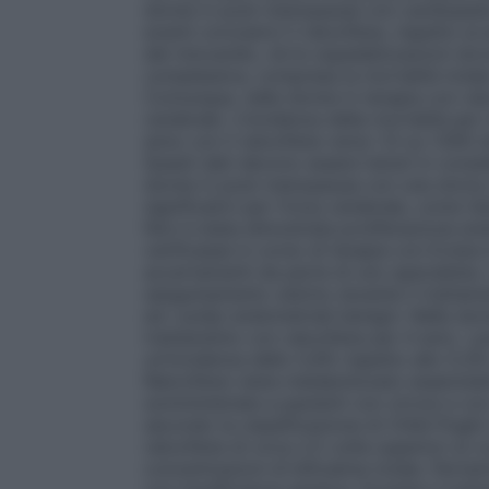
donne in post-menopausa con cardiopatia
eventi coronarici il raloxifene, rispetto al
del miocardio, né le ospedalizzazioni dov
complessiva, compresa la mortalità totale 
Comunque, nelle donne in terapia con ralo
cerebrale. L’incidenza della mortalità per
anno con il raloxifene verso 1,5 su 1.000
Questi dati devono essere tenuti in consid
donne in post-menopausa con una storia cli
significativi per l’ictus cerebrale, come l’a
Non è stata dimostrata proliferazione end
verificasse in corso di terapia con Evist
accertamenti da parte di uno specialista. 
sanguinamento uterino durante il trattame
ed i polipi endometriali benigni. Nelle 
trattamento con raloxifene per 4 anni, i po
un’incidenza dello 0,9% rispetto allo 0,3
Raloxifene viene metabolizzato essenzialm
somministrate a pazienti con cirrosi e co
secondo la classificazione di Child-Pugh
raloxifene di circa 2,5 volte superiori ai c
concentrazioni di bilirubina totale. Perta