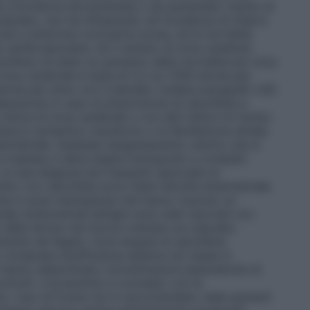
 coronarica documentata o ad aumentato rischio di
 placebo, non ha influenzato né l’incidenza di infarto
ute a sindrome coronarica acuta, né la mortalità
cardiovascolare, né il numero di ictus cerebrali.
xifene c’è stato un aumento della mortalità per ictus
 ictus cerebrale è stata di 2,2 su 1.000 donne per
 donne per anno con il placebo (vedere paragrafo 4.8).
erazione in caso di prescrizione di raloxifene a
nica di ictus cerebrale o con altri fattori di rischio
ttacco ischemico transitorio o la fibrillazione atriale.
ometriale. Qualsiasi sanguinamento uterino che si
a è inatteso e deve essere sottoposto a completi
Le due diagnosi più frequenti associate al
nto con raloxifene sono state l’atrofia endometriale
donne in post-menopausa che hanno ricevuto un
lipi endometriali benigni sono stati riportati con
% delle donne che furono trattate con placebo.
ente nel fegato. Dosi singole di raloxifene
n moderata insufficienza epatica (di classe A
) hanno determinato concentrazioni plasmatiche di
ontrolli. L’incremento è correlato con le
nto, l’uso di Evista non è raccomandato nelle pazienti