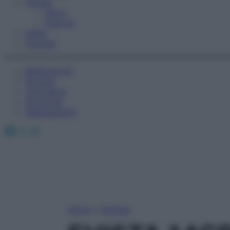
Fitness
Sport
Esercizi
Video
Podcast
Medicina AZ
Farmaci
Calcolatori
Oroscopo
Abbonamenti
Facebook
X
Instagram
Home
»
Farmaci