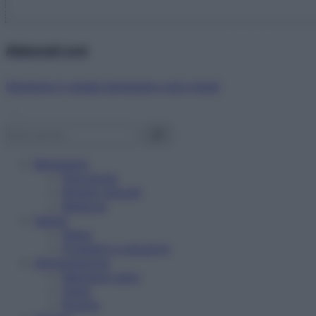
Abbonati ora!
Starbene ti regala benessere ogni mese!
Benessere
Psicologia
Rimedi naturali
Bellezza
Salute
News
Problemi e soluzioni
Alimentazione
Mangiare sano
Diete
Ricette