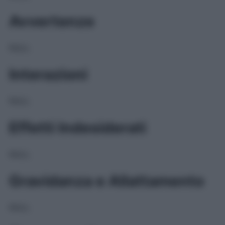
Avvertenze
NULL
Interazioni
NULL
Effetti Indesiderati
NULL
Gravidanza e Allattamento
NULL