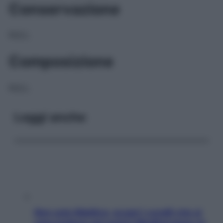
Conservazione
NULL
Composizione
NULL
Leggi anche
Non solo Maldive: scopri i coralli che si
nascondono nel nostro Mediterraneo (e