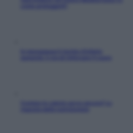
come proteggerli)
In menopausa il rischio d’infarto
aumenta: è ora di rinforzare il cuore
Contare le calorie serve ancora? La
risposta della nutrizionista