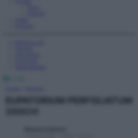
Fitness
Sport
Esercizi
Video
Podcast
Medicina AZ
Farmaci
Calcolatori
Oroscopo
Abbonamenti
Facebook
X
Instagram
Home
»
Farmaci
EUPATORIUM PERFOLIATUM
200CH
Redazione Starbene
1 Gennaio 2025 – Lettura 1 minuto