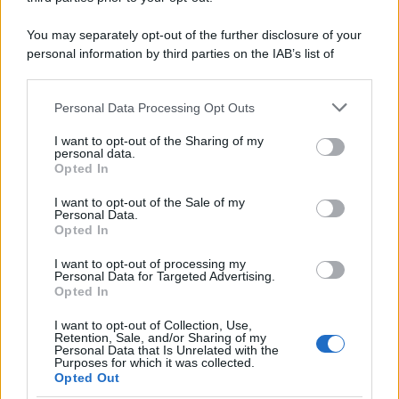
You may separately opt-out of the further disclosure of your
personal information by third parties on the IAB’s list of
downstream participants.
Personal Data Processing Opt Outs
This information may also be disclosed by us to third parties
on the IAB’s List of Downstream Participants that may further
I want to opt-out of the Sharing of my
disclose it to other third parties.
personal data.
Opted In
Please note that this website/app uses one or more Google
services and may gather and store information including but
I want to opt-out of the Sale of my
Personal Data.
not limited to your visit or usage behaviour. You may click to
Opted In
grant or deny consent to Google and its third-party tags to
use your data for below specified purposes in below Google
I want to opt-out of processing my
consent section.
Personal Data for Targeted Advertising.
Opted In
I want to opt-out of Collection, Use,
Retention, Sale, and/or Sharing of my
Personal Data that Is Unrelated with the
Purposes for which it was collected.
Opted Out