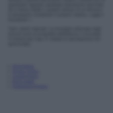
specialisti riguardo qualsiasi indicazione riportata.
Se si hanno dubbi o quesiti sull’uso di un farmaco
è necessario contattare il proprio medico. Leggi il
Disclaimer »
Tutti i diritti riservati. Le immagini utilizzate negli
articoli sono di proprietà dell’editore o concesse
in licenza per l’uso. È vietata la riproduzione non
autorizzata.
Informativa
Privacy Policy
Cookie Policy
Note Legali
Preferenze Privacy