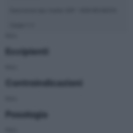
Descrizione tipo ricetta:
SOP – NON RICHIESTA
Classe 1:
C
NULL
Eccipienti
NULL
Controindicazioni
NULL
Posologia
NULL