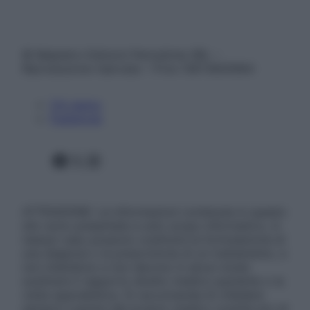
© Belpietro Edizioni Periodiche SRL –
Riproduzione riservata – P.Iva 13673600964
Chi siamo
Pubblicità
Facebook
X
Instagram
ATTENZIONE: Le informazioni contenute in questo
sito sono presentate a solo scopo informativo, in
nessun caso possono costituire la formulazione di
una diagnosi o la prescrizione di un trattamento, e
non intendono e non devono in alcun modo
sostituire il rapporto diretto medico-paziente o la
visita specialistica. Si raccomanda di chiedere
sempre il parere del proprio medico curante e/o di