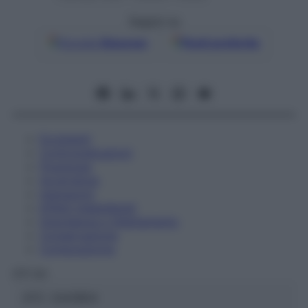
Seguici su
Google
Discover
Fonti preferite
Eccipienti
Controindicazioni
Posologia
Avvertenze
Interazioni
Effetti Indesiderati
Gravidanza e Allattamento
Conservazione
Composizione
OTI Srl
ATC:
2AA1B04