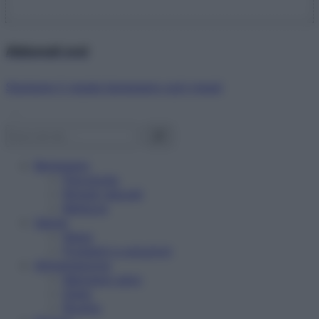
Abbonati ora!
Starbene ti regala benessere ogni mese!
Benessere
Psicologia
Rimedi naturali
Bellezza
Salute
News
Problemi e soluzioni
Alimentazione
Mangiare sano
Diete
Ricette