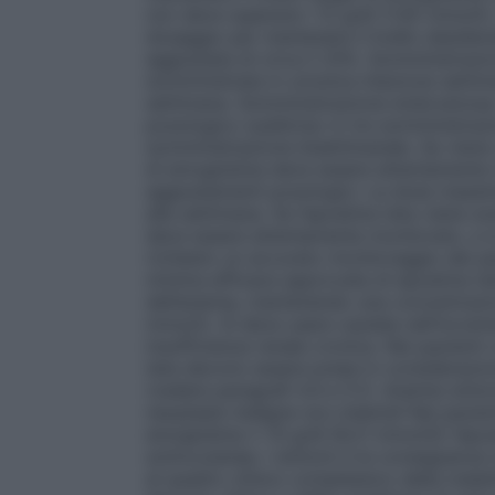
non deve superare i 12 g/dl (7,45 mmol/l)
dosaggio per mantenere il livello deside
aggiustata di circa il 25%. Somministraz
somministrata in un’unica iniezione settim
settimana. Somministrazione endovenosa: I
posologico suddiviso in tre somministraz
somministrazione bisettimanale. Se viene 
di emoglobina deve essere attentamente 
aggiustamenti posologici. La dose massi
alla settimana. Se l’epoetina teta viene sos
deve essere attentamente monitorato, e si
richiesto un accurato monitoraggio dei paz
minima efficace approvata di epoetina te
dell’anemia, mantenendo una concentrazio
mmol/l). Si deve usare cautela nell’increm
insufficienza renale cronica. Nei pazienti
teta devono essere prese in considerazion
(vedere paragrafi 4.4 e 5.1).
Anemia sintom
neoplasie maligne non mieloidi
Nei pazien
emoglobina ≤ 10 g/dl [6,21 mmol/l]) l’epo
sottocutanea. I sintomi e le conseguenze d
al quadro clinico complessivo della malat