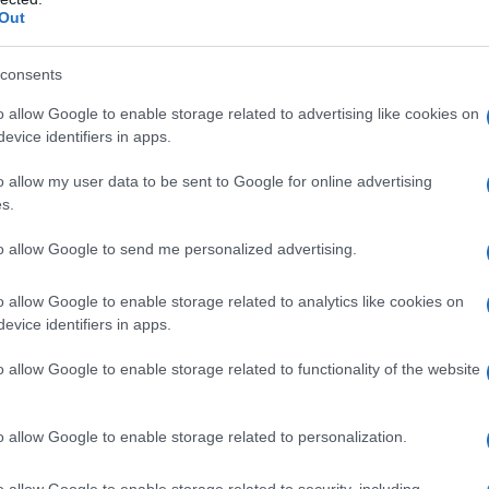
Out
tre epoetine e loro derivati o ad uno qualsiasi degli
consents
rtensione non controllata.
o allow Google to enable storage related to advertising like cookies on
evice identifiers in apps.
o allow my user data to be sent to Google for online advertising
s.
re iniziato da medici esperti nelle indicazioni
 associata ad insufficienza renale cronica
I sintomi
ono variare in base all’età, al sesso e al quadro
to allow Google to send me personalized advertising.
essaria quindi una valutazione medica del decorso
 paziente. L’epoetina teta deve essere somministrata
o allow Google to enable storage related to analytics like cookies on
aggiungere un livello di emoglobina non superiore a
evice identifiers in apps.
ilità tra pazienti, è possibile osservare
obina superiori e inferiori al livello desiderato di
o allow Google to enable storage related to functionality of the website
 deve essere trattata attraverso la gestione del
ri stabilito come target, che varia dai 10 g/dl (6,21
sere evitata una prolungata concentrazione di
o allow Google to enable storage related to personalization.
/dl (7,45 mmol/l); di seguito è riportata una guida
i nel caso vengano osservati valori di emoglobina
o allow Google to enable storage related to security, including