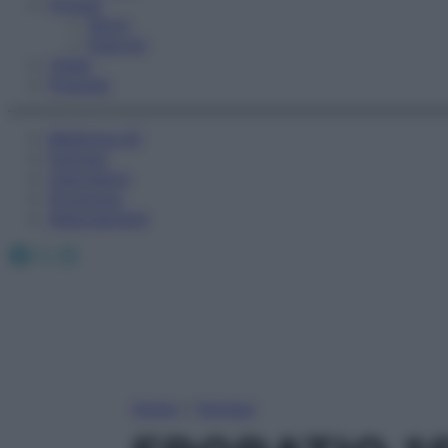
Fitness
Sport
Esercizi
Video
Podcast
Medicina AZ
Farmaci
Calcolatori
Oroscopo
Abbonamenti
Facebook
X
Instagram
Home
»
Farmaci