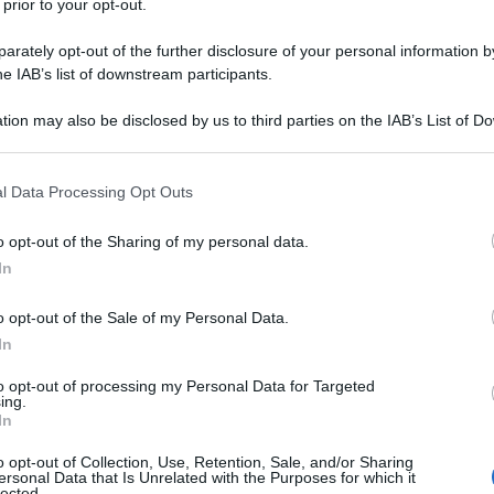
 prior to your opt-out.
rately opt-out of the further disclosure of your personal information by
he IAB’s list of downstream participants.
tion may also be disclosed by us to third parties on the IAB’s List of 
Descrizione tipo ricetta:
RNRL –
 that may further disclose it to other third parties.
LIMITATIVA NON RIPETIB.
 that this website/app uses one or more Google services and may gath
l Data Processing Opt Outs
Forma farmaceutica:
SOLUZIONE
including but not limited to your visit or usage behaviour. You may click 
INIETTABILE
 to Google and its third-party tags to use your data for below specifi
o opt-out of the Sharing of my personal data.
ogle consent section.
ciata ad insufficienza renale cronica in pazienti
In
ica in pazienti adulti oncologici in chemioterapia per
o opt-out of the Sale of my Personal Data.
In
to opt-out of processing my Personal Data for Targeted
ing.
In
cloruro Polisorbato 20 Trometamolo Acido cloridrico
er preparazioni iniettabili
o opt-out of Collection, Use, Retention, Sale, and/or Sharing
ersonal Data that Is Unrelated with the Purposes for which it
lected.