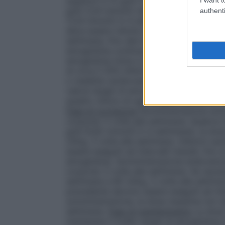
superiori a 12 g/dl (7,45 mmol/l). Deve e
g/dl (1,24 mmol/l) nell’arco di 4 settiman
authenti
(1,24 mmol/l) in 4 settimane o se il valor
deve essere ridotta del 25 – 50%. Si racc
settimane, fino alla loro stabilizzazione, e
emoglobina continua ad aumentare, la terap
emoglobina inizia a decrescere, momento 
di circa il 25% inferiore alla dose prece
o malattie cardiovascolari, cerebrovascolar
valore target di emoglobina devono esser
quadro clinico di ogni singolo paziente. Il
Fase di correzione
Somministrazione sotto
corporeo 3 volte alla settimana. Qualora
g/dl [0,62 mmol/l] in 4 settimane), la d
UI/kg, 3 volte alla settimana. Ulteriori 
essere eseguiti ad intervalli mensili, fino 
emoglobina. Somministrazione endovenosa:
corporeo 3 volte alla settimana. Se nece
settimane a 80 UI/kg, 3 volte alla settima
precedente devono essere eseguiti ad inter
somministrazione, la dose massima non d
settimana.
Fase di mantenimento
La dose 
mantenere il livello target di emoglobina t