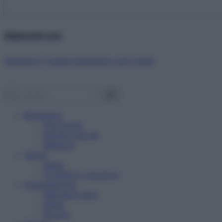
Abbonati ora!
Starbene ti regala benessere ogni mese!
Benessere
Psicologia
Rimedi naturali
Bellezza
Salute
News
Problemi e soluzioni
Alimentazione
Mangiare sano
Diete
Ricette