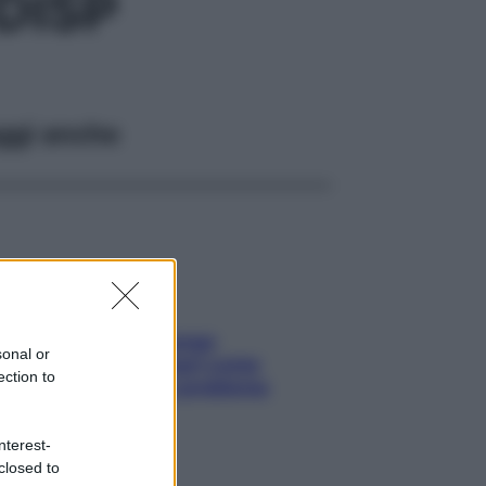
DISP
ggi anche
Capelli spezzati lungo
sonal or
l’attaccatura? Scopri come
ection to
risolvere l’annoso problema
nterest-
closed to