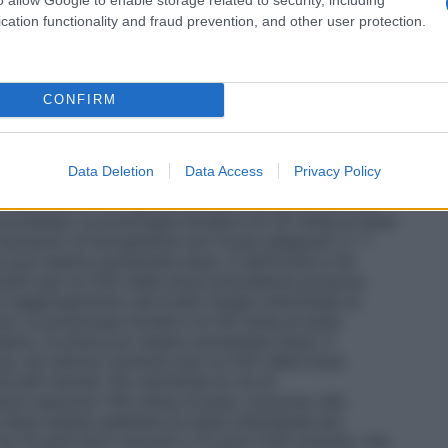
ssere evitato un aumento di emoglobina superiore a 2
e. Se l’aumento di emoglobina è superiore a 2 g/dl
cation functionality and fraud prevention, and other user protection.
e di emoglobina supera 12 g/dl (7,45 mmol/l), la dose
omanda di monitorare i livelli di emoglobina ogni due
d a intervalli regolari successivamente. Se il livello di
ia deve essere interrotta fino a quando il livello di
CONFIRM
in cui la terapia può essere ripresa ad un dosaggio
dentemente somministrata. In presenza di ipertensione,
i o vascolari periferiche preesistenti, l’aumento ed il
Data Deletion
Data Access
Privacy Policy
e determinati su base individuale, tenendo conto del
 trattamento con epoetina teta è diviso in due fasi.
cutanea: La posologia iniziale è di 20 UI/kg di peso
 l’aumento di emoglobina non fosse adeguato (< 1
ose può essere aumentata dopo 4 settimane a 40
aumenti pari al 25% della dose precedente possono
al raggiungimento del livello target individuale di
 La posologia iniziale è di 40 UI/kg di peso
ssario, la dose può essere aumentata dopo 4
na, ed ulteriori aumenti pari al 25% della dose
valli mensili. Per entrambe le vie di
eve superare 700 UI/kg di peso corporeo alla
deve essere adattata su base individuale per
ra 10 g/dl (6,21 mmol/l) e 12 g/dl (7,45 mmol/l), che