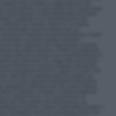
. Qualora fosse richiesto un aggiustamento del
rato di emoglobina, si raccomanda che la dose venga
ione sottocutanea: La dose settimanale può essere
anale o suddivisa in tre somministrazioni alla
 pazienti che risultano stabili con un regime
ioni settimanali, possono passare ad una
cambiata la frequenza di somministrazione, il livello
monitorato e possono rendersi necessari
ma non deve superare 700 UI/kg di peso corporeo
tituita da un’altra epoetina, il livello di emoglobina
 deve utilizzare la stessa via di somministrazione. È
ienti per assicurarsi che venga utilizzata la dose
ta per ottenere un controllo adeguato dei sintomi
ne di emoglobina inferiore o uguale a 12 g/dl (7,45
ento delle dosi di epoetina teta nei pazienti con
 con una scarsa risposta emoglobinica all’epoetina
e spiegazioni alternative per tale scarsa risposta
atica in pazienti oncologici in chemioterapia per
ti con anemia (ad es. con concentrazioni di
etina teta deve essere somministrata per via
ell’anemia possono variare in base all’età, al sesso e
tia; è necessaria quindi una valutazione medica del