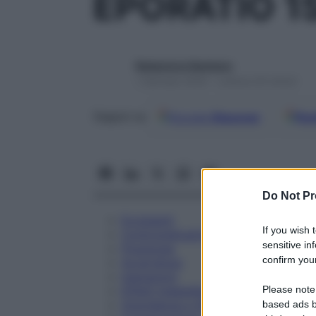
EPORATIO 1
Redazione Starbene
1 Gennaio 2025 – Lettura 20 minuti
Google
Discover
Fon
Seguici su
Do Not Pr
Eccipienti
If you wish 
Controindicazioni
sensitive in
Posologia
confirm your
Avvertenze
Interazioni
Please note
Effetti Indesiderati
Gravidanza e Allattamento
based ads b