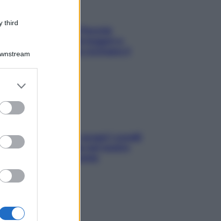
 third
Fame dopo cena? Perché
succede e 6 snack leggeri e
appetitosi che non rovinano il
Downstream
sonno
er and store
to grant or
ed purposes
Non solo Maldive: scopri i coralli
che si nascondono nel nostro
Mediterraneo (e come
proteggerli)