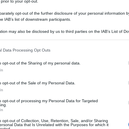
 prior to your opt-out.
rately opt-out of the further disclosure of your personal information by
he IAB’s list of downstream participants.
TO
tion may also be disclosed by us to third parties on the IAB’s List of 
Descrizione tipo ricetta:
OSP – USO
 that may further disclose it to other third parties.
OSPEDALIERO
 that this website/app uses one or more Google services and may gath
l Data Processing Opt Outs
Forma farmaceutica:
SOLUZIONE
including but not limited to your visit or usage behaviour. You may click 
INIETTABILE
 to Google and its third-party tags to use your data for below specifi
o opt-out of the Sharing of my personal data.
ogle consent section.
In
o opt-out of the Sale of my Personal Data.
nto di un ampio spettro di patologie neoplastiche,
ma gastrico Se somministrata per via endovescicale,
In
ci nel trattamento di: – carcinoma papillare a cellule
situ – profilassi endovescicale delle recidive del
to opt-out of processing my Personal Data for Targeted
ing.
guito a resezione transuretrale. Per l’uso
In
o positivo può essere stabilito solo in pazienti nei
ato o inappropriato. Epirubicina Teva può essere
o opt-out of Collection, Use, Retention, Sale, and/or Sharing
terapici.
ersonal Data that Is Unrelated with the Purposes for which it
lected.