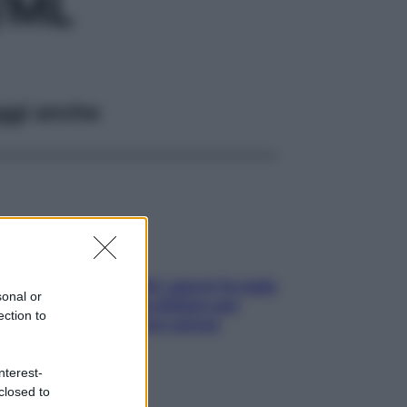
/ML
ggi anche
Doccia, lavarsi tutti i giorni fa male
sonal or
alla pelle? I miti da sfatare per
ection to
proteggerla davvero senza
stressarla
nterest-
closed to