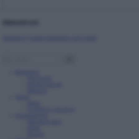
Abbonati ora!
Starbene ti regala benessere ogni mese!
Benessere
Psicologia
Rimedi naturali
Bellezza
Salute
News
Problemi e soluzioni
Alimentazione
Mangiare sano
Diete
Ricette