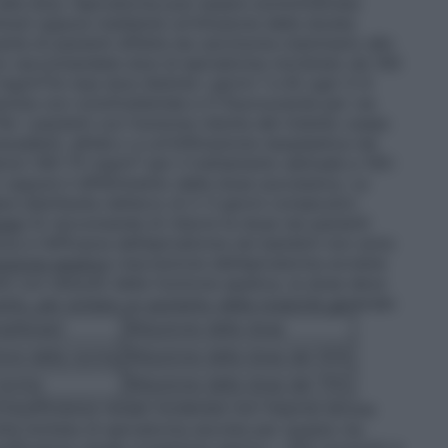
lte dosi, l’epirubicina può essere somministrata
nuti oppure mediante un’infusione della durata
vante di pazienti affette da carcinoma mammario allo
no raccomandate dosi di epirubicina cloridrato da 100
mg/m²(in due dosi distinte i giorni 1 e 8) ogni 3-4
ione con ciclofosfamide e 5-fluorouracile per via
er i pazienti con funzione ridotta del midollo osseo
edenti, all’età o a un’infiltrazione neoplastica nel
iori (60-75 mg/m² per il trattamento abituale e 105-
 oppure il differimento della dose successiva. La
 distribuita nell’arco di 2-3 giorni consecutivi.
iani
Si raccomanda di ridurre la dose nei pazienti
za e l’efficacia dell’epirubicina nei bambini non sono
nzione epatica
L’escrezione dell’epirubicina avviene
ti con disturbi della funzione epatica, la dose deve
tto, per evitare un aumento della tossicità generale:
asferasi)
Riduzione della dose
riore della norma
Riduzione della dose del 50%
 norma
Riduzione della dose del 75%
’insufficienza renale moderata non impone alcuna
tà limitata di epirubicina escreta per questa via.