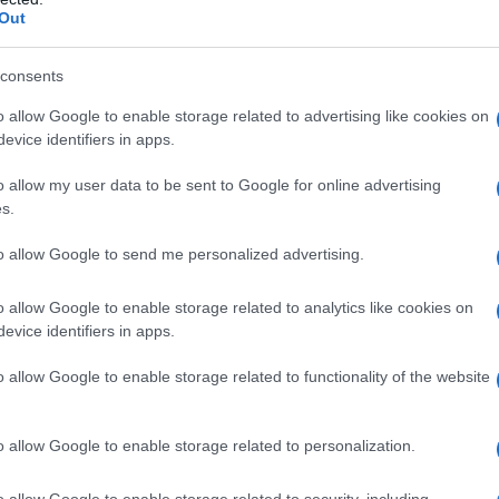
Out
consents
lazione del pH Acqua per preparazioni iniettabili
o allow Google to enable storage related to advertising like cookies on
evice identifiers in apps.
o allow my user data to be sent to Google for online advertising
s.
 o ad uno qualsiasi degli eccipienti elencati al
ntracenedioni. – Allattamento
Uso endovenoso
–
to allow Google to send me personalized advertising.
enza epatica grave – insufficienza miocardica grave
 4° grado, attacco cardiaco acuto e precedente
sufficienza del miocardio di 3° e 4° grado,
o allow Google to enable storage related to analytics like cookies on
o miocardico recente – angina pectoris instabile –
evice identifiers in apps.
con infezioni sistemiche acute – precedenti
 epirubicina cloridrato e/o altre antracline e
o allow Google to enable storage related to functionality of the website
Uso endovescicale
– infezioni delle vie urinarie –
umori invasivi penetranti la vescica – problemi di
residua – vescica contratta
o allow Google to enable storage related to personalization.
o allow Google to enable storage related to security, including