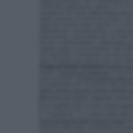
regime posologico: Per il trattamento ad a
come bolo endovenoso nell’arco di 3-5 mi
massima di 30 minuti. Nella terapia adiu
stadio precoce con linfonodi positivi, so
mg/m²(in un’unica dose il giorno 1) a 120 
settimane per via endovenosa, in associaz
endovenosa, e tamoxifene per via orale. P
dovuta a chemioterapia o radioterapia prec
midollo osseo, si raccomandano dosi infer
120 mg/m²per il trattamento ad alte dosi)
dose completa per ciascun ciclo può essere
Gruppi particolari di pazienti
Pazienti anz
anziani.
Popolazione pediatrica
La sicurez
state accertate.
Compromissione della fu
principalmente per via epatica. Nei pazien
essere ridotta secondo quanto indicato so
Bilirubina sierica
AST (aspartato aminotr
1,4-3 mg/100 ml
2-4 volte il limite supe
> 3 mg/100 ml
> 4 volte il limite della
Compromissione della funzione renale
Un
riduzione della dose, considerata la quanti