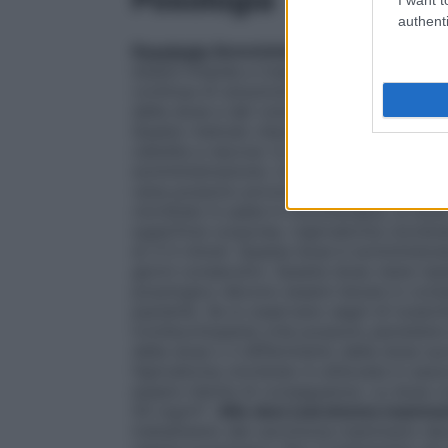
authenti
Posologia
Somministrazione endovenos
essere limpida e trasparente, sia iniettat
continua di soluzione fisiologica o di gl
della dose e del volume dell’infusione). 
Questo metodo riduce il rischio di tromb
cellulite e necrosi. In caso di stravaso 
somministrazione. L’iniezione in vene di pi
vena possono provocare sclerosi venosa
cloridrato è usata in monoterapia, la dose
superficie corporea. L’epirubicina cloridr
di 3-5 minuti. Questa dose è somministrat
giorni consecutivi. Questa dose viene ripe
posologico devono essere tenute in consi
paziente. Se si osservano segni di tossic
trombocitopenia (che possono persistere 
della dose o il differimento della dose su
l’epirubicina cloridrato è utilizzata in ass
essere ridotta di conseguenza. La dose c
50 mg/m².
Alte dosi (carcinoma mamma
trattamento del carcinoma mammario dev