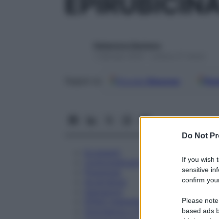
EPIRUBICIN
Redazione Starbene
1 Gennaio 2025 – Lettura 27 minuti
Google
Discover
Fon
Seguici su
Do Not Pr
Eccipienti
If you wish 
Controindicazioni
sensitive in
Posologia
confirm your
Avvertenze
Interazioni
Please note
Effetti Indesiderati
Gravidanza e Allattamento
based ads b