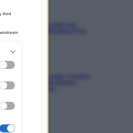
 third
Aria condizionata: usala così,
senza rischiare raffreddore & Co.
Downstream
er and store
to grant or
ed purposes
Mindfulness tra le vette: a Cortina
due giorni lontani da stress e
ansia da smartphone