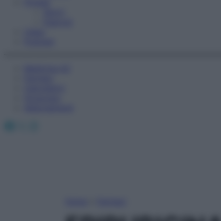
Fitness
Sport
Esercizi
Video
Podcast
Medicina AZ
Farmaci
Calcolatori
Oroscopo
Abbonamenti
Facebook
X
Instagram
Home
»
Farmaci