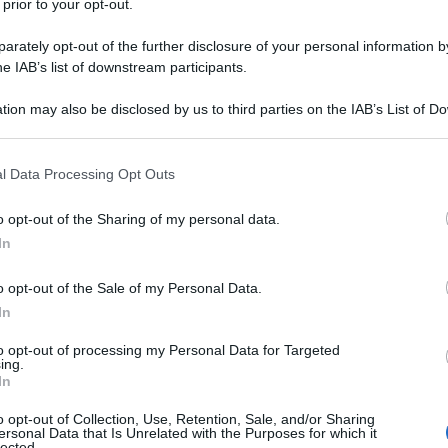
 prior to your opt-out.
rately opt-out of the further disclosure of your personal information by
he IAB’s list of downstream participants.
tion may also be disclosed by us to third parties on the IAB’s List of 
Descrizione tipo ricetta:
RNR – NON
 that may further disclose it to other third parties.
RIPETIBILE (EX S/F)
 that this website/app uses one or more Google services and may gath
l Data Processing Opt Outs
Forma farmaceutica:
SOLUZIONE
including but not limited to your visit or usage behaviour. You may click 
INIETTABILE
 to Google and its third-party tags to use your data for below specifi
o opt-out of the Sharing of my personal data.
ogle consent section.
In
o opt-out of the Sale of my Personal Data.
 deliranti, accessi maniacali, stati confusionali, stati
di riesacerbazione in corso di psicosi croniche; –
In
ndromi psicoreazionali o nevrotiche, stati d’ansia.
to opt-out of processing my Personal Data for Targeted
ing.
In
o opt-out of Collection, Use, Retention, Sale, and/or Sharing
ersonal Data that Is Unrelated with the Purposes for which it
enzoico, saccarina, essenza di limone solubile,
lected.