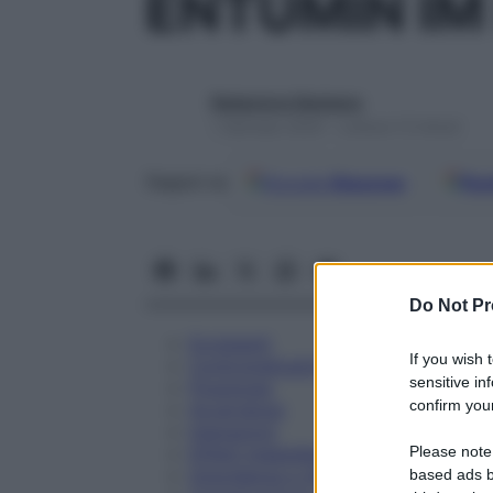
ENTUMIN IM
Redazione Starbene
1 Gennaio 2025 – Lettura 12 minuti
Google
Discover
Fon
Seguici su
Do Not Pr
Eccipienti
If you wish 
Controindicazioni
sensitive in
Posologia
confirm your
Avvertenze
Interazioni
Please note
Effetti Indesiderati
Gravidanza e Allattamento
based ads b