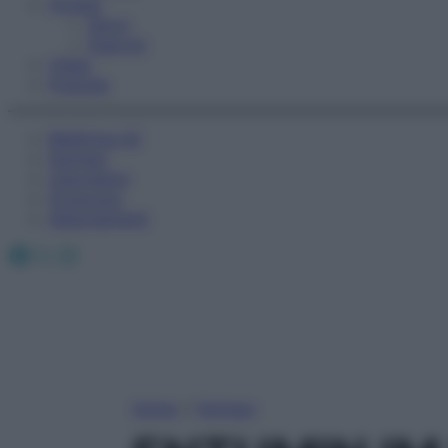
Fitness
Sport
Esercizi
Video
Podcast
Medicina AZ
Farmaci
Calcolatori
Oroscopo
Abbonamenti
Facebook
X
Instagram
Home
»
Farmaci