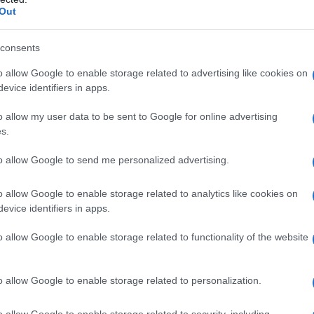
ompelmo solubile, glicerolo, glicole propilenico,
Out
 di mais, lattosio monoidrato, paraffina liquida, tina,
tearato.
40 mg/4 ml soluzione iniettabile
Acido
, acqua per preparazioni iniettabili.
consents
o allow Google to enable storage related to advertising like cookies on
evice identifiers in apps.
o allow my user data to be sent to Google for online advertising
uno qualsiasi degli eccipienti o ad altre sostanze
s.
chimico. • Stati comatosi o depressioni gravi del
ssiva sul S.N.C. (alcool, barbiturici, oppiacei, etc.).
to allow Google to send me personalized advertising.
tendenza alle convulsioni sono controindicate dosi
i posologia. La sicurezza della clotiapina non è
 anni; pertanto l’uso di ENTUMIN è da riservare a
o allow Google to enable storage related to analytics like cookies on
essità. Il rischio di effetti dannosi a carico del feto
evice identifiers in apps.
di clotiapina non è escluso; pertanto l’uso di ENTUMIN
servare, a giudizio del medico, ai casi di assoluta
o allow Google to enable storage related to functionality of the website
arteriosa deve essere strettamente evitata.
o allow Google to enable storage related to personalization.
o allow Google to enable storage related to security, including