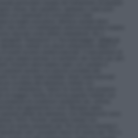
manda particolare cautela nel trattamento di pazienti
lo chiuso, ileo paralitico, epilessia o stati post-
enti con anamnesi di convulsioni e stati
assa la soglia convulsiva. Identica cautela deve
tici che sono in trattamento anticonvulsivante (vedere
no riportati come effetti indesiderati. Per il
 paragrafi "Interazioni" e "Sovradosaggio".
Effetti di
emenza, trattati con alcuni antipsicotici atipici è
 di eventi avversi cerebrovascolari. Il meccanismo di
on può essere escluso un aumento del rischio per altri
zienti. Entumin deve essere usato con cautela in
In pazienti anziani con psicosi correlata alla
umin non sono state studiate. Studi osservazionali
cosi correlata alla demenza, trattati con
rte. In letteratura, i fattori di rischio che possono
i al maggior rischio di morte quando trattati con
a presenza di condizioni cardiache (es.: aritmia
monite da aspirazione e non). Bisogna usare
pazienti affetti da demenza. Con antipsicotici sono
noso (TEV). Poichè i pazienti trattati con
ori di rischio acquisito per TEV, prima e durante il
ificati tutti i possibili fattori di rischio per TEV e