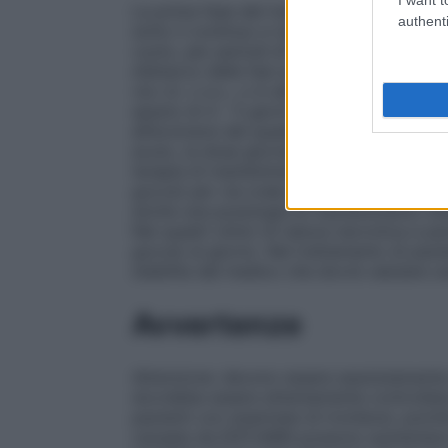
La prima fase del trattamento è da attuar
authenti
sotto il continuo e rigoroso controllo de
vuoto, per periodi di tempo non lunghi e con
d’attacco delle fasi acute delle psicosi so
via i.m. o e.v., o in alternativa per via or
spazio di 4 – 5 giorni. Tale posologia va 
all’evolversi del quadro clinico. In caso d
acuto, la dose giornaliera può essere aum
terapia di mantenimento nelle psicosi la
gocce) per via orale al giorno. In parecchi
anche una posologia di mantenimento infe
Nei quadri clinici di natura nevrotica e p
gocce) al giorno. Nel trattamento di pazi
stabilita dal medico che dovrà valutare u
Avvertenze
Attenzione: devono essere assolutamente evi
dovrebbe essere attentamente controllata
pazienti con anamnesi di trombosi, poichè
causate da ENTUMIN possono aumentare il