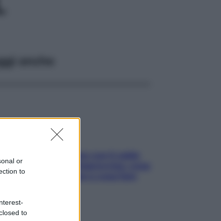
L
ggi anche
Perché la pressione con il caldo
sonal or
scende e sale all’improvviso: cosa
ection to
succede alle donne e cosa fare
subito
nterest-
closed to