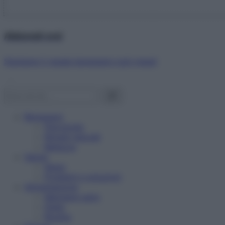
Abbonati ora!
Starbene ti regala benessere ogni mese!
Benessere
Psicologia
Rimedi naturali
Bellezza
Salute
News
Problemi e soluzioni
Alimentazione
Mangiare sano
Diete
Ricette