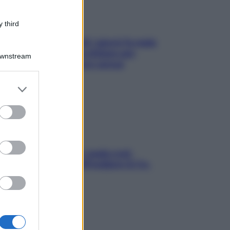
 third
Doccia, lavarsi tutti i giorni fa male
alla pelle? I miti da sfatare per
Downstream
proteggerla davvero senza
stressarla
er and store
to grant or
ed purposes
Aria condizionata: usala così,
senza rischiare raffreddore & Co.