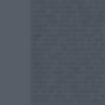
possibile azione anticolinergica. Si racco
con ipertrofia prostatica, glaucoma ad ango
encefalici. Si raccomanda cautela nei pazi
postencefalitici, perchè la clotiapina abb
essere prestata anche nei soggetti epilet
paragrafo 4.5).Tachicardia e ipotensione so
trattamento di episodi ipotensivi vedere i
classe
In una popolazione di pazienti con d
stato osservato un incremento del rischio
tale incremento del rischio non è noto. N
antipsicotici o in altre popolazioni di pa
pazienti con fattori di rischio per stroke. 
demenza, l’efficacia e la sicurezza di Ent
suggeriscono che pazienti anziani con psi
antipsicotici, sono a maggior rischio di mo
predisporre questa popolazione di pazient
antipsicotici comprendono la sedazione, l
cardiaca) o condizioni polmonari (es: pol
prudenza quando si trattano con Entumin 
stati riportati casi di tromboembolismo ve
antipsicotici spesso si presentano con fatt
trattamento con Entumin devono essere ident