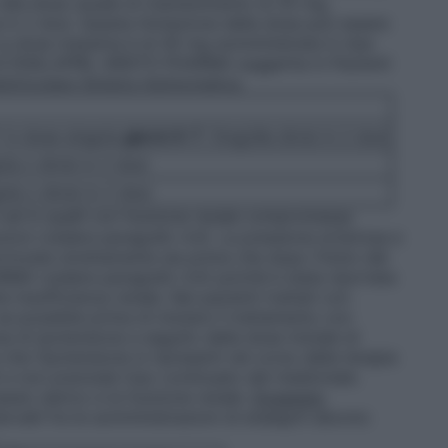
no alla dose usuale di mantenimento di 20 mg,
 in 2 dosi. Questa titolazione della dose può essere
 La dose massima è di 40 mg somministrata in due
 di ENALAPRIL ARISTO PHARMA suggerita in Pazienti
ntricolare Sinistra Asintomatica
 in dose singola
giorni 4-7
: 5mg/die divisi in 2 dosi
la o divisi in 2 dosi
la o divisi in 2 dosi
ci ed in quelli con funzione renale compromessa
oni (vedere paragrafo 4.4). La pressione arteriosa e
izzate strettamente sia prima che dopo l’inizio del
A (vedere paragrafo 4.4) poiché è stata riportata
insufficienza renale. Nei pazienti trattati con
se possibile prima di iniziare il trattamento con
 ipotensione a seguito della dose iniziale di
l’ipotensione si ripresenti nel corso della terapia
non preclude l’uso continuato del medicinale.
ssio sierico e la funzione renale.
Dosaggio
tervalli fra le somministrazioni di enalapril devono