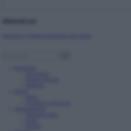
Abbonati ora!
Starbene ti regala benessere ogni mese!
Benessere
Psicologia
Rimedi naturali
Bellezza
Salute
News
Problemi e soluzioni
Alimentazione
Mangiare sano
Diete
Ricette