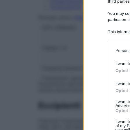
Conservazione
third parties
Composizione
You may sepa
Principio attivo:
ENALAPRIL MALEATO
parties on t
ATC:
C09AA02
This informa
Participants
Classe 1:
A
Please note
Persona
information 
deny consent
I want t
in below Go
Presenza Glutine:
No
Opted 
– Trattamento dell’ipertensione. – Trattam
I want t
Prevenzione dell’insufficienza cardiaca si
sinistra asintomatica (frazione di eiezion
Opted 
I want 
Eccipienti
Advertis
Opted 
Ciascuna compressa da 5 mg contiene: so
I want t
of my P
mais; talco, idrossipropilcellulosa e ma
was col