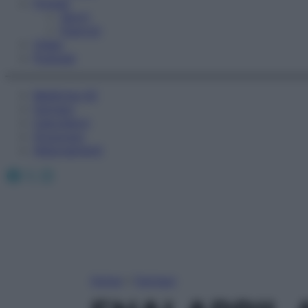
Fitness
Sport
Esercizi
Video
Podcast
Medicina AZ
Farmaci
Calcolatori
Oroscopo
Abbonamenti
Facebook
X
Instagram
Home
»
Farmaci