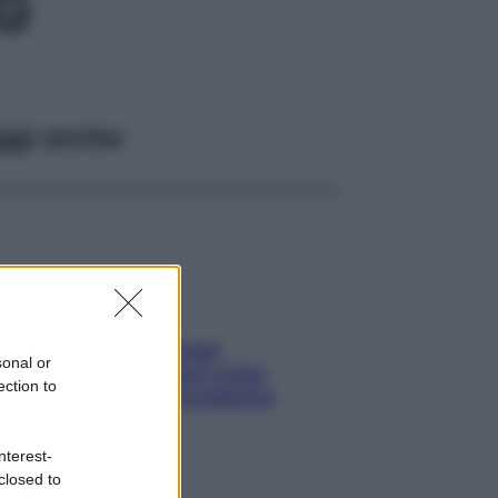
G
ggi anche
Capelli spezzati lungo
sonal or
l’attaccatura? Scopri come
ection to
risolvere l’annoso problema
nterest-
closed to