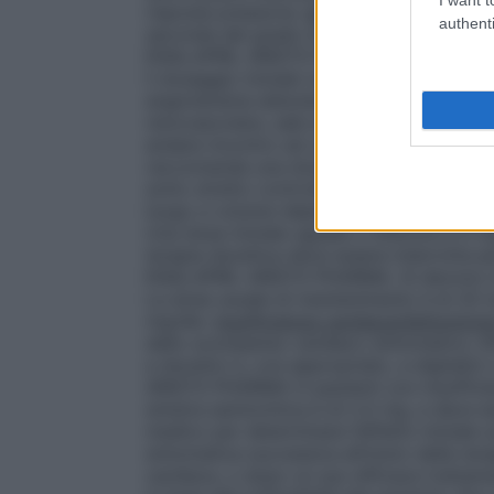
risposta pressoria.
Ipertensione
Il dosaggi
authenti
seconda del grado di ipertensione e delle
ENALAPRIL ARISTO PHARMA viene somminist
il dosaggio iniziale raccomandato è da 5 
angiotensina-aldosterone in stato di inten
renovascolare, sale e/o volume-depleti,
andare incontro ad una eccessiva caduta pr
raccomanda una dose iniziale uguale o infe
sotto stretto controllo medico. Un preced
luogo a volume-deplezione e rischio di ipo
Una dose iniziale uguale o inferiore a 5 m
terapia diuretica deve essere interrotta pe
ENALAPRIL ARISTO PHARMA. Si devono moni
La dose usuale di mantenimento è di 20 
mg/die.
Insufficienza cardiaca/disfunzione
dello scompenso cardiaco sintomatico, 
a diuretici e, ove appropriato, a digitali
ARISTO PHARMA in pazienti con insufficie
sinistra asintomtica è di 2,5 mg, e deve 
medico per determinare l’effetto iniziale 
sintomatica successiva all’inizio della 
cardiaca, o dopo un suo efficace trattam