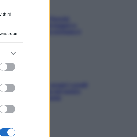
 third
Fame dopo cena? Perché
succede e 6 snack leggeri e
appetitosi che non rovinano il
Downstream
sonno
er and store
to grant or
ed purposes
Non solo Maldive: scopri i coralli
che si nascondono nel nostro
Mediterraneo (e come
proteggerli)