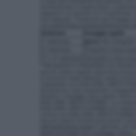
in base alla tollerabilità del paziente, fi
somministrata in singola dose o suddivisa
eseguita in un periodo di 2-4 settimane.
dosi separate. Titolazione del Dosaggio
con Insufficienza Cardiaca/Disfunzione Ve
Settimana
Dosaggio mg/die
1° settimana
giorni 1-3
: 2,5mg/die*
2° settimana
10mg/die in dose singo
3° o 4° settimana
20mg/die in dose singo
* Nei pazienti in trattamento con diureti
devono essere seguite opportune precauzi
la funzione renale debbono essere monitor
trattamento con ENALAPRIL ARISTO PHARM
ipotensione e (più raramente) conseguente 
diuretici, il dosaggio deve essere ridotto 
ENALAPRIL ARISTO PHARMA. La comparsa di
ENALAPRIL ARISTO PHARMA non implica che 
cronica con ENALAPRIL ARISTO PHARMA e 
Devono essere monitorizzati anche il pota
nell’insufficienza renale
In generale, gli in
essere prolungati e/o il dosaggio ridotto.