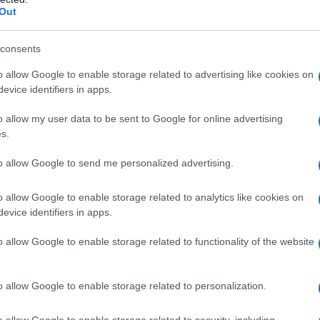
oidrato; amido di mais; ferro ossido rosso; ferro
Out
consents
o allow Google to enable storage related to advertising like cookies on
evice identifiers in apps.
ri ACE-inibitori o ad uno qualsiasi degli eccipienti
hanno riportato reazioni di ipersensibilità, come
o allow my user data to be sent to Google for online advertising
, della lingua e/o della gola, con difficoltà della
s.
edema), in occasione di un precedente trattamento
i farmaci a cui appartiene ENALAPRIL ARISTO PHARMA
to allow Google to send me personalized advertising.
edema ereditario o di natura indeterminata. – Secondo
ragrafi 4.4 e 4.6). – L’uso concomitante di
contenenti aliskiren è controindicato nei pazienti
o allow Google to enable storage related to analytics like cookies on
ne renale (velocità di filtrazione glomerulare GFR <
evice identifiers in apps.
5.1).
o allow Google to enable storage related to functionality of the website
o allow Google to enable storage related to personalization.
ssorbimento di ENALAPRIL ARISTO PHARMA. Il dosaggio
l profilo del paziente (vedere paragrafo 4.4) e della
o allow Google to enable storage related to security, including