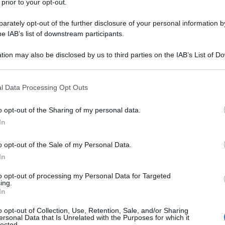
 prior to your opt-out.
rately opt-out of the further disclosure of your personal information by
he IAB’s list of downstream participants.
Descrizione tipo ricetta:
RR – RIPETIBILE
tion may also be disclosed by us to third parties on the IAB’s List of 
10V IN 6MESI
 that may further disclose it to other third parties.
Forma farmaceutica:
COMPRESSE
 that this website/app uses one or more Google services and may gath
l Data Processing Opt Outs
DIVISIBILI
including but not limited to your visit or usage behaviour. You may click 
 to Google and its third-party tags to use your data for below specifi
o opt-out of the Sharing of my personal data.
ogle consent section.
Presenza Lattosio:
Si
In
ento dell’insufficienza cardiaca sintomatica. –
o opt-out of the Sale of my Personal Data.
ntomatica in pazienti con disfunzione ventricolare
e ≤ 35%). (vedere paragrafo 5.1)
In
to opt-out of processing my Personal Data for Targeted
ing.
In
dio bicarbonato; lattosio monoidrato; amido di
o opt-out of Collection, Use, Retention, Sale, and/or Sharing
ersonal Data that Is Unrelated with the Purposes for which it
gnesio stearato. Ciascuna compressa da 20 mg
lected.