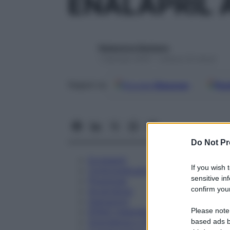
ENALAPRIL 
Redazione Starbene
1 Gennaio 2025 – Lettura 23 minuti
Google
Discover
Fon
Seguici su
Do Not Pr
Eccipienti
If you wish 
Controindicazioni
sensitive in
Posologia
confirm your
Avvertenze
Interazioni
Please note
Effetti Indesiderati
Gravidanza e Allattamento
based ads b