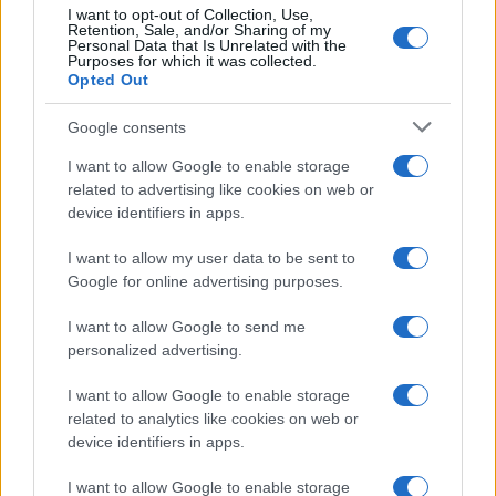
I want to opt-out of Collection, Use,
Retention, Sale, and/or Sharing of my
Personal Data that Is Unrelated with the
Purposes for which it was collected.
Opted Out
Google consents
I want to allow Google to enable storage
related to advertising like cookies on web or
device identifiers in apps.
I want to allow my user data to be sent to
Google for online advertising purposes.
I want to allow Google to send me
personalized advertising.
I want to allow Google to enable storage
related to analytics like cookies on web or
device identifiers in apps.
I want to allow Google to enable storage