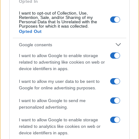
Opted In
I want to opt-out of Collection, Use,
Retention, Sale, and/or Sharing of my
Personal Data that Is Unrelated with the
Purposes for which it was collected.
Opted Out
Google consents
I want to allow Google to enable storage
related to advertising like cookies on web or
device identifiers in apps.
I want to allow my user data to be sent to
Google for online advertising purposes.
I want to allow Google to send me
personalized advertising.
I want to allow Google to enable storage
related to analytics like cookies on web or
device identifiers in apps.