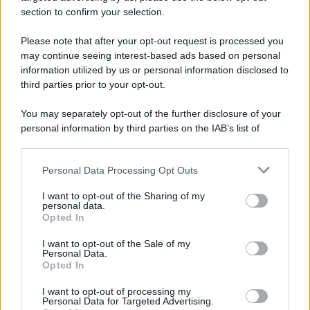
section to confirm your selection.
Please note that after your opt-out request is processed you
may continue seeing interest-based ads based on personal
information utilized by us or personal information disclosed to
third parties prior to your opt-out.
You may separately opt-out of the further disclosure of your
personal information by third parties on the IAB’s list of
downstream participants.
Personal Data Processing Opt Outs
This information may also be disclosed by us to third parties
on the IAB’s List of Downstream Participants that may further
I want to opt-out of the Sharing of my
disclose it to other third parties.
personal data.
Opted In
Please note that this website/app uses one or more Google
services and may gather and store information including but
I want to opt-out of the Sale of my
Personal Data.
not limited to your visit or usage behaviour. You may click to
Opted In
grant or deny consent to Google and its third-party tags to
use your data for below specified purposes in below Google
I want to opt-out of processing my
consent section.
Personal Data for Targeted Advertising.