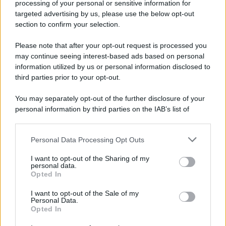
processing of your personal or sensitive information for
targeted advertising by us, please use the below opt-out
section to confirm your selection.
Please note that after your opt-out request is processed you
may continue seeing interest-based ads based on personal
information utilized by us or personal information disclosed to
third parties prior to your opt-out.
You may separately opt-out of the further disclosure of your
personal information by third parties on the IAB’s list of
downstream participants.
Personal Data Processing Opt Outs
This information may also be disclosed by us to third parties
on the IAB’s List of Downstream Participants that may further
I want to opt-out of the Sharing of my
disclose it to other third parties.
personal data.
Opted In
Please note that this website/app uses one or more Google
services and may gather and store information including but
I want to opt-out of the Sale of my
Personal Data.
not limited to your visit or usage behaviour. You may click to
Opted In
grant or deny consent to Google and its third-party tags to
use your data for below specified purposes in below Google