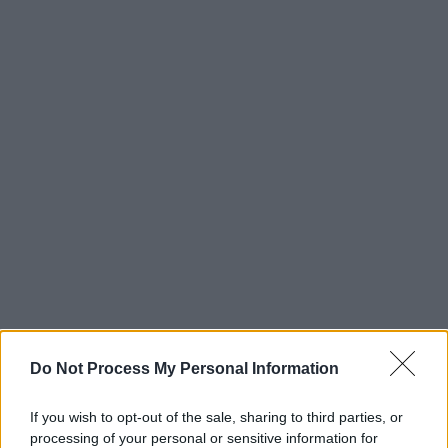
Do Not Process My Personal Information
If you wish to opt-out of the sale, sharing to third parties, or
processing of your personal or sensitive information for