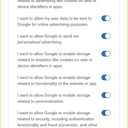
related to advertising like cookies on web or
device identifiers in apps.
I want to allow my user data to be sent to
Google for online advertising purposes.
I want to allow Google to send me
personalized advertising.
I want to allow Google to enable storage
related to analytics like cookies on web or
device identifiers in apps.
I want to allow Google to enable storage
related to functionality of the website or app.
I want to allow Google to enable storage
related to personalization.
I want to allow Google to enable storage
related to security, including authentication
functionality and fraud prevention, and other