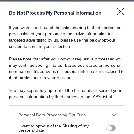
Do Not Process My Personal Information
If you wish to opt-out of the sale, sharing to third parties, or
processing of your personal or sensitive information for
targeted advertising by us, please use the below opt-out
section to confirm your selection.
Please note that after your opt-out request is processed you
may continue seeing interest-based ads based on personal
information utilized by us or personal information disclosed to
third parties prior to your opt-out.
You may separately opt-out of the further disclosure of your
personal information by third parties on the IAB’s list of
downstream participants.
Personal Data Processing Opt Outs
This information may also be disclosed by us to third parties
on the IAB’s List of Downstream Participants that may further
I want to opt-out of the Sharing of my
disclose it to other third parties.
personal data.