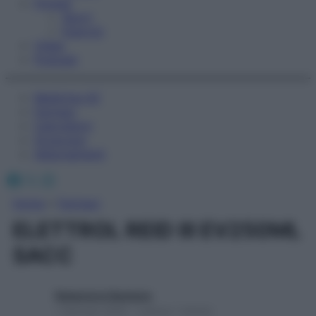
Fitness
Sport
Esercizi
Video
Podcast
Medicina AZ
Farmaci
Calcolatori
Oroscopo
Abbonamenti
Facebook
X
Instagram
Home
»
Farmaci
ELETTROL REID III EV250ML
SACC
Redazione Starbene
1 Gennaio 2025 – Lettura 1 minuto