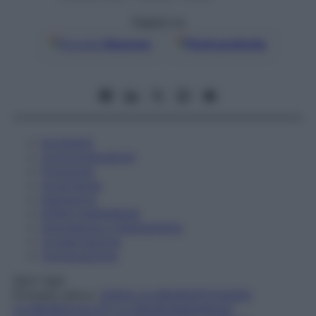
Seguici su
Google
Discover
Fonti preferite
Eccipienti
Controindicazioni
Posologia
Avvertenze
Interazioni
Effetti Indesiderati
Gravidanza e Allattamento
Conservazione
Composizione
SALF SpA
Principio attivo:
SODIO CLORURO/POTASSIO
CLORURO/CALCIO CLORURO/MAGNESIO