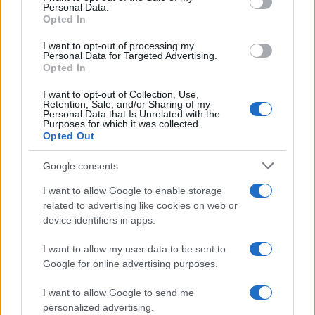
Personal Data.
not limited to your visit or usage behaviour. You may click to
Opted In
grant or deny consent to Google and its third-party tags to
use your data for below specified purposes in below Google
I want to opt-out of processing my
consent section.
Personal Data for Targeted Advertising.
Opted In
I want to opt-out of Collection, Use,
Retention, Sale, and/or Sharing of my
Personal Data that Is Unrelated with the
Purposes for which it was collected.
Opted Out
Google consents
I want to allow Google to enable storage
related to advertising like cookies on web or
device identifiers in apps.
I want to allow my user data to be sent to
Google for online advertising purposes.
I want to allow Google to send me
personalized advertising.