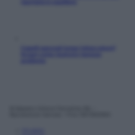
riportarla in equilibrio
Capelli spezzati lungo l’attaccatura?
Scopri come risolvere l’annoso
problema
© Belpietro Edizioni Periodiche SRL –
Riproduzione riservata – P.Iva 13673600964
Chi siamo