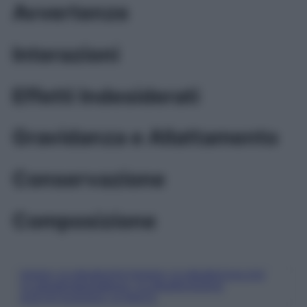
Avvertenze
Interazioni
Effetti Indesiderati
Gravidanza e Allattamento
Conservazione
Composizione
SODIO CLORURO/POTASSIO CLORURO/CALCIO
CLORURO/MAGNESIO CLORURO/SODIO
ACETATO/SODIO CITRATO