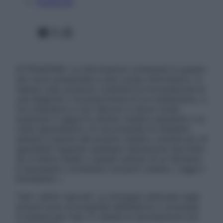
Pubblicità
Facebook
X
Instagram
ATTENZIONE: Le informazioni contenute in questo
sito sono presentate a solo scopo informativo, in
nessun caso possono costituire la formulazione di
una diagnosi o la prescrizione di un trattamento, e
non intendono e non devono in alcun modo
sostituire il rapporto diretto medico-paziente o la
visita specialistica. Si raccomanda di chiedere
sempre il parere del proprio medico curante e/o di
specialisti riguardo qualsiasi indicazione riportata.
Se si hanno dubbi o quesiti sull’uso di un farmaco
è necessario contattare il proprio medico. Leggi il
Disclaimer »
Tutti i diritti riservati. Le immagini utilizzate negli
articoli sono di proprietà dell’editore o concesse
in licenza per l’uso. È vietata la riproduzione non