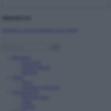
Abbonati ora!
Starbene ti regala benessere ogni mese!
Benessere
Psicologia
Rimedi naturali
Bellezza
Salute
News
Problemi e soluzioni
Alimentazione
Mangiare sano
Diete
Ricette