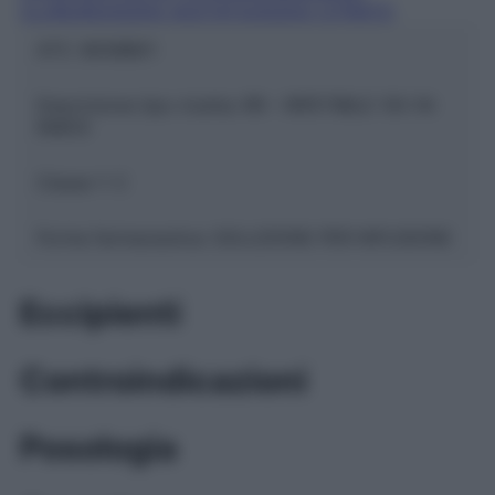
CLORURO/SODIO ACETATO/SODIO CITRATO
ATC:
B05BB01
Descrizione tipo ricetta:
RR – RIPETIBILE 10V IN
6MESI
Classe 1:
C
Forma farmaceutica:
SOLUZIONE PER INFUSIONE
Eccipienti
Controindicazioni
Posologia