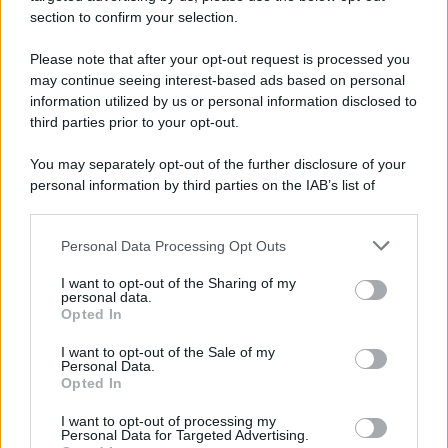
section to confirm your selection.
Please note that after your opt-out request is processed you
may continue seeing interest-based ads based on personal
information utilized by us or personal information disclosed to
third parties prior to your opt-out.
You may separately opt-out of the further disclosure of your
personal information by third parties on the IAB’s list of
downstream participants.
Personal Data Processing Opt Outs
This information may also be disclosed by us to third parties
on the IAB’s List of Downstream Participants that may further
I want to opt-out of the Sharing of my
disclose it to other third parties.
personal data.
Opted In
Please note that this website/app uses one or more Google
services and may gather and store information including but
I want to opt-out of the Sale of my
Personal Data.
not limited to your visit or usage behaviour. You may click to
Opted In
grant or deny consent to Google and its third-party tags to
use your data for below specified purposes in below Google
I want to opt-out of processing my
consent section.
Personal Data for Targeted Advertising.