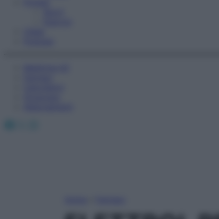
Fitness
Sport
Esercizi
Video
Podcast
Medicina AZ
Farmaci
Calcolatori
Oroscopo
Abbonamenti
Facebook
X
Instagram
Home
»
Farmaci