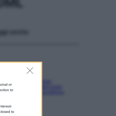
00ML
ggi anche
Capelli spezzati lungo
sonal or
l’attaccatura? Scopri come
ection to
risolvere l’annoso problema
nterest-
closed to