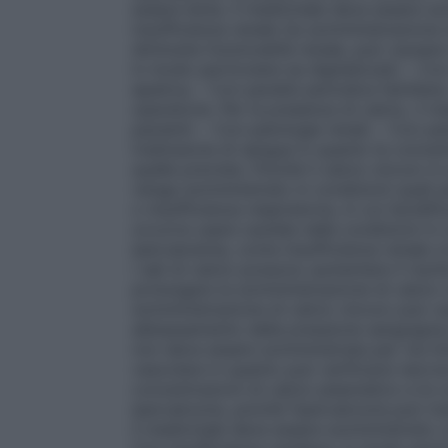
essere lenta. Il medicinale deve essere s
insufficienza renale (la somministrazione 
diminuita funzionalità renale, può causare
in modo particolare se digitalizzati; – Con
epatica; – Con paralisi periodica familiar
operatorie. Per la presenza di calcio, il 
pazienti: – Con patologie renali; – Con p
trasfusione di sangue in quanto le concent
quelle previste. Poiché il calcio cloruro è
venga somministrato in condizioni quali p
o insufficienza respiratoria, in cui l’acidi
occorre usare cautela nelle condizioni in 
ipercalcemia, come insufficienza renale cr
i sali di calcio possono aumentare il risch
prolungare la somministrazione di calcio 
somministrazione di calcio cloruro può 
abbassamento della pressione sanguigna.La
non deve essere somministrata per via in
vascolare in quanto può verificarsi necro
concentrazioni di calcio plasmatico e le c
ipercalciuria, poiché l’ipercalciuria può t
il medicinale deve essere somministrato co