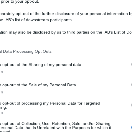
 prior to your opt-out.
rately opt-out of the further disclosure of your personal information by
he IAB’s list of downstream participants.
SIO CLORURO/CALCIO CLORURO/MAGNESIO
ATO
tion may also be disclosed by us to third parties on the IAB’s List of 
 that may further disclose it to other third parties.
Descrizione tipo ricetta:
RR – RIPETIBILE
10V IN 6MESI
 that this website/app uses one or more Google services and may gath
l Data Processing Opt Outs
including but not limited to your visit or usage behaviour. You may click 
Forma farmaceutica:
SOLUZIONE
 to Google and its third-party tags to use your data for below specifi
o opt-out of the Sharing of my personal data.
INIETTABILE
ogle consent section.
In
o opt-out of the Sale of my Personal Data.
rattamento degli stati di acidosi metabolica lievi o
In
to opt-out of processing my Personal Data for Targeted
ing.
In
o opt-out of Collection, Use, Retention, Sale, and/or Sharing
ersonal Data that Is Unrelated with the Purposes for which it
 per preparazioni iniettabili.
lected.