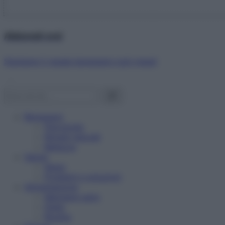
Abbonati ora!
Starbene ti regala benessere ogni mese!
Benessere
Psicologia
Rimedi naturali
Bellezza
Salute
News
Problemi e soluzioni
Alimentazione
Mangiare sano
Diete
Ricette