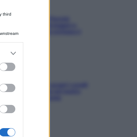
 third
Fame dopo cena? Perché
succede e 6 snack leggeri e
appetitosi che non rovinano il
Downstream
sonno
er and store
to grant or
ed purposes
Non solo Maldive: scopri i coralli
che si nascondono nel nostro
Mediterraneo (e come
proteggerli)