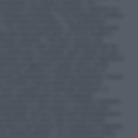
omministrato con cautela in pazienti:– Con
di soluzioni contenenti ioni potassio in pazienti con
 ritenzione di potassio); – Con insufficienza cardiaca,
 insufficienza surrenalica; – Con insufficienza
e; – Con miotonia congenita; – Nelle prime fasi post–
medicinale deve essere usato con molta cautela in
atologie cardiache; – Che hanno ricevuto una
razioni di ioni calcio possono risultare diverse da
 un acidificante, è necessario usare cautela nel caso
atologie renali, cuore polmonare, acidosi respiratoria
ficazione può aggravare il quadro clinico. Inoltre,
cui si può verificare un aumento del rischio di
onica, disidratazione o sbilancio elettrolitico. Poiché
io di aritmie, si deve prestare attenzione nel
cloruro in pazienti con patologie cardiache. La
causare vasodilatazione con conseguente
 soluzione di calcio cloruro è irritante e, pertanto,
tramuscolare o sottocutanea o nel tessuto peri–
si dei tessuti. Occorre monitorare frequentemente le
oncentrazioni di calcio nelle urine per evitare
ramutarsi in ipercalcemia. Per la presenza di magnesio,
n cautela in pazienti: – Con insufficienza renale; –