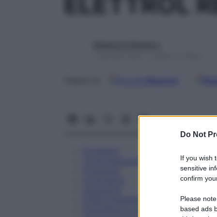
ELETTROL RE
Redazione Starbene
1 Gennaio 2025 – Lettura 12 minuti
Google
Discover
Fon
Seguici su
Do Not Pr
Eccipienti
If you wish 
Controindicazioni
sensitive in
Posologia
confirm your
Avvertenze
Interazioni
Please note
Effetti Indesiderati
Gravidanza e Allattamento
based ads b