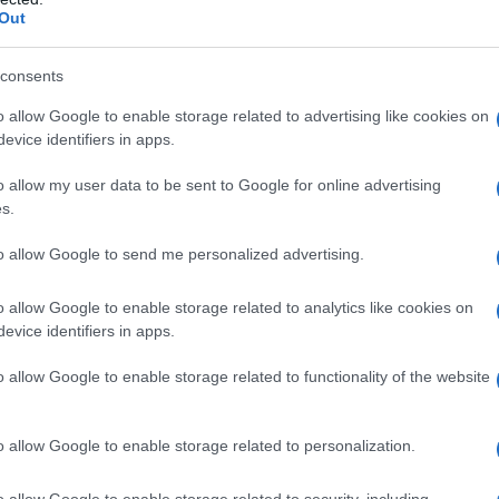
Out
consents
 qualsiasi degli eccipienti; – Ipercalcemia,
o allow Google to enable storage related to advertising like cookies on
 – Ipernatremia; – Pletore idrosaline; – Iperkaliemia o
evice identifiers in apps.
lazione ventricolare (il calcio cloruro può aumentare il
a grave (incapacità a metabolizzare lo ione acetato); –
o allow my user data to be sent to Google for online advertising
oli renali (possono essere esacerbati con la
s.
(può essere potenziata l’ipercalcemia tipica di
 Terapia concomitante con glicosidi cardioattivi
to allow Google to send me personalized advertising.
n non trattata; – Disidratazione acuta; – Crampi da
 ceftriaxone nei neonati (≤28 giorni di età), anche
parate. Vedere paragrafi 4.5, 4.8 e 6.2.
o allow Google to enable storage related to analytics like cookies on
evice identifiers in apps.
o allow Google to enable storage related to functionality of the website
 deve essere somministrata per infusione endovenosa
fusione.
Agitare bene durante la preparazione e
o allow Google to enable storage related to personalization.
tà, peso e condizioni cliniche del paziente. Il
 a funzionalità renale integra e ad una velocità non
o allow Google to enable storage related to security, including