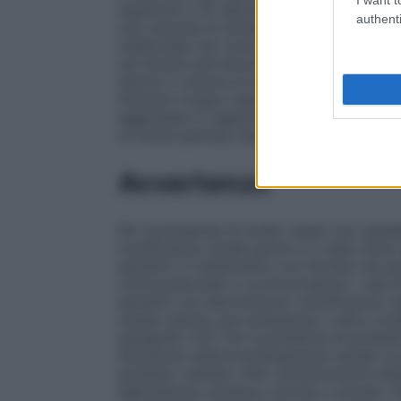
superiore a 10 mEq potassio/ora.
Adulti
G
authenti
una velocità di infusione di circa 1 litro/o
medicinale non sono state determinate. No
nei tessuti perivascolari. La somministraz
dolore o rossore al sito di iniezione, in 
Infusioni troppo rapide possono causare d
aggiustata in rapporto alla tolleranza. È
un breve periodo dopo la somministrazio
Avvertenze
Per la presenza di sodio, usare con caut
insufficienza renale grave e in stati clinic
pazienti in trattamento con farmaci ad a
corticosteroidei o corticotropinici. I sal
pazienti con ipertensione, insufficienza 
renale ridotta, pre–eclampsia, o altre con
paragrafo 4.5). Per la presenza di potass
attraverso elettrocardiogrammi seriati; la
potassio cellulari. Alte concentrazioni p
depressione cardiaca, aritmie o arresto. P