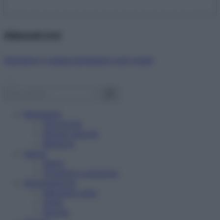
Abbonati ora!
Starbene ti regala benessere ogni mese!
Benessere
Psicologia
Rimedi naturali
Bellezza
Salute
News
Problemi e soluzioni
Alimentazione
Mangiare sano
Diete
Ricette