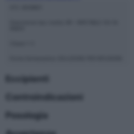
ATC:
B05BB01
Descrizione tipo ricetta:
RR – RIPETIBILE 10V IN
6MESI
Classe 1:
C
Forma farmaceutica:
SOLUZIONE PER INFUSIONE
Eccipienti
Controindicazioni
Posologia
Avvertenze