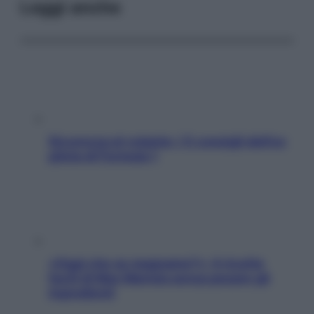
Leggi anche
Sicurezza al volante: i 5 consigli dell’ex
pilota di Formula 1
«Oggi che se magnamo?»: 4 ricette
facili di Max Mariola senza pesare gli
ingredienti