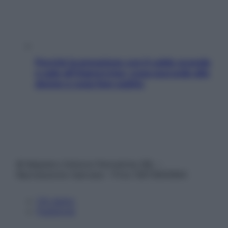
Perché la pressione con il caldo scende
e sale all’improvviso: cosa succede alle
donne e cosa fare subito
© Belpietro Edizioni Periodiche SRL –
Riproduzione riservata – P.Iva 13673600964
Chi siamo
Pubblicità