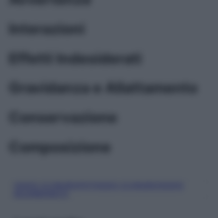
Interazioni
Effetti Indesiderati
Gravidanza e Allattamento
Conservazione
Composizione
SODIO CLORURO/POTASSIO CLORURO/SODIO
BICARBONATO