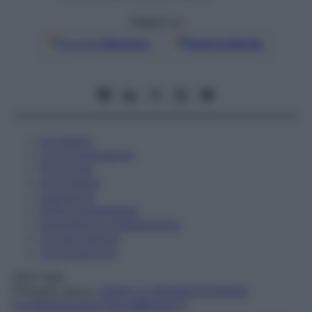
Seguici su
Google
Discover
Fonti preferite
Eccipienti
Controindicazioni
Posologia
Avvertenze
Interazioni
Effetti Indesiderati
Gravidanza e Allattamento
Conservazione
Composizione
SALF SpA
Principio attivo:
SODIO CLORURO/POTASSIO
CLORURO/SODIO BICARBONATO