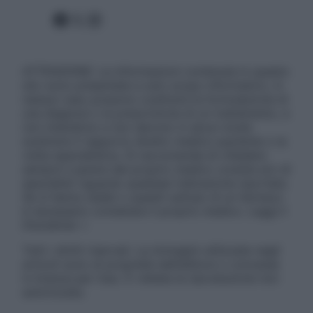
Facebook
X
Instagram
ATTENZIONE: Le informazioni contenute in questo
sito sono presentate a solo scopo informativo, in
nessun caso possono costituire la formulazione di
una diagnosi o la prescrizione di un trattamento, e
non intendono e non devono in alcun modo
sostituire il rapporto diretto medico-paziente o la
visita specialistica. Si raccomanda di chiedere
sempre il parere del proprio medico curante e/o di
specialisti riguardo qualsiasi indicazione riportata.
Se si hanno dubbi o quesiti sull’uso di un farmaco
è necessario contattare il proprio medico. Leggi il
Disclaimer »
Tutti i diritti riservati. Le immagini utilizzate negli
articoli sono di proprietà dell’editore o concesse
in licenza per l’uso. È vietata la riproduzione non
autorizzata.