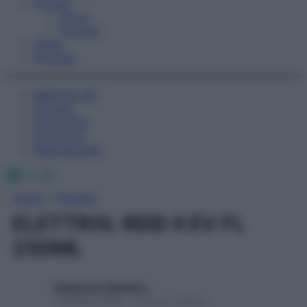
Fitness
Sport
Esercizi
Video
Podcast
Medicina AZ
Farmaci
Calcolatori
Oroscopo
Abbonamenti
Facebook
X
Instagram
Home
»
Farmaci
ELETTROL REID II EV FL
250ML
Redazione Starbene
1 Gennaio 2025 – Lettura 1 minuto