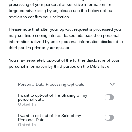
processing of your personal or sensitive information for
targeted advertising by us, please use the below opt-out
section to confirm your selection.
Please note that after your opt-out request is processed you
may continue seeing interest-based ads based on personal
information utilized by us or personal information disclosed to
third parties prior to your opt-out.
You may separately opt-out of the further disclosure of your
personal information by third parties on the IAB’s list of
downstream participants.
Personal Data Processing Opt Outs
This information may also be disclosed by us to third parties
on the IAB’s List of Downstream Participants that may further
I want to opt-out of the Sharing of my
disclose it to other third parties.
personal data.
Opted In
Please note that this website/app uses one or more Google
services and may gather and store information including but
I want to opt-out of the Sale of my
Personal Data.
not limited to your visit or usage behaviour. You may click to
Opted In
grant or deny consent to Google and its third-party tags to