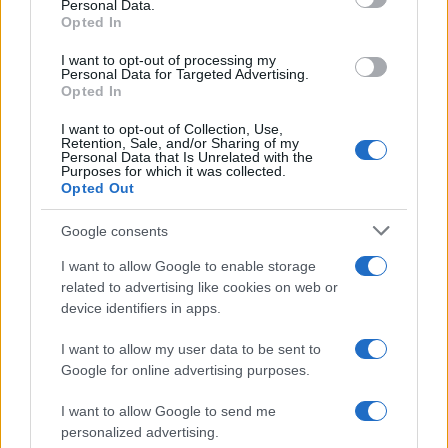
Personal Data.
not limited to your visit or usage behaviour. You may click to
Opted In
grant or deny consent to Google and its third-party tags to
use your data for below specified purposes in below Google
I want to opt-out of processing my
consent section.
Personal Data for Targeted Advertising.
Opted In
I want to opt-out of Collection, Use,
Retention, Sale, and/or Sharing of my
Personal Data that Is Unrelated with the
Purposes for which it was collected.
Opted Out
Google consents
I want to allow Google to enable storage
related to advertising like cookies on web or
device identifiers in apps.
I want to allow my user data to be sent to
Google for online advertising purposes.
I want to allow Google to send me
personalized advertising.