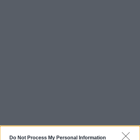
Do Not Process My Personal Information