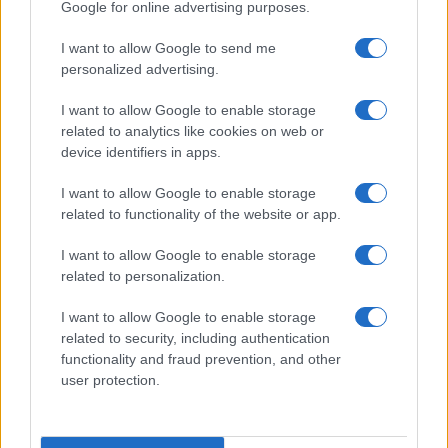
Google for online advertising purposes.
I want to allow Google to send me
personalized advertising.
I want to allow Google to enable storage
related to analytics like cookies on web or
device identifiers in apps.
I want to allow Google to enable storage
related to functionality of the website or app.
I want to allow Google to enable storage
related to personalization.
I want to allow Google to enable storage
related to security, including authentication
functionality and fraud prevention, and other
user protection.