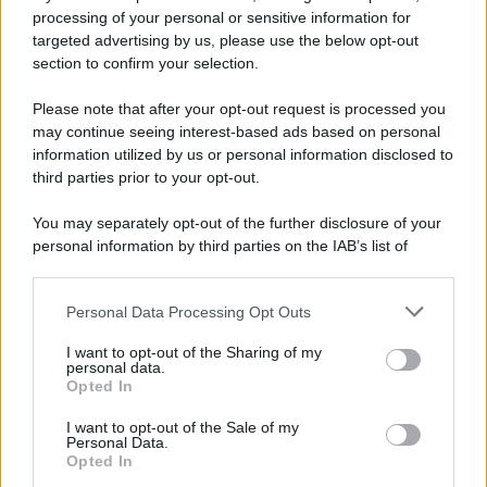
processing of your personal or sensitive information for
targeted advertising by us, please use the below opt-out
section to confirm your selection.
Please note that after your opt-out request is processed you
may continue seeing interest-based ads based on personal
information utilized by us or personal information disclosed to
third parties prior to your opt-out.
You may separately opt-out of the further disclosure of your
personal information by third parties on the IAB’s list of
downstream participants.
Personal Data Processing Opt Outs
This information may also be disclosed by us to third parties
on the IAB’s List of Downstream Participants that may further
I want to opt-out of the Sharing of my
disclose it to other third parties.
personal data.
Opted In
Please note that this website/app uses one or more Google
services and may gather and store information including but
I want to opt-out of the Sale of my
Personal Data.
not limited to your visit or usage behaviour. You may click to
Opted In
grant or deny consent to Google and its third-party tags to