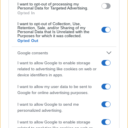
use your data for below specified purposes in below Google
I want to opt-out of processing my
consent section.
Personal Data for Targeted Advertising.
Opted In
I want to opt-out of Collection, Use,
Retention, Sale, and/or Sharing of my
Personal Data that Is Unrelated with the
Purposes for which it was collected.
Opted Out
Google consents
I want to allow Google to enable storage
related to advertising like cookies on web or
device identifiers in apps.
I want to allow my user data to be sent to
Google for online advertising purposes.
I want to allow Google to send me
personalized advertising.
I want to allow Google to enable storage