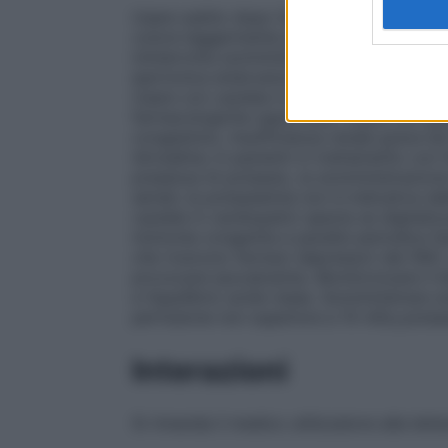
Usare subito dopo l’apertura del contenit
colore leggermente giallo paglierino e priv
ininterrotta somministrazione e l’eventual
ipertonica endovenosa da somministrare c
Usare con cautela in pazienti con diabete 
farmacologiche opportune. Usare con gra
congestizio, insufficienza renale grave ed 
idrosalina; in pazienti in trattamento con 
presenza di potassio, la somministrazion
seriati; la potassiemia non è indicativa de
cautela in cardiopatici specie se digitalizz
miotonia congenita e paralisi periodica fam
che ricevono farmaci depressori del SNC o
provocare ipocalcemia. Monitorizzare il bila
e l’equilibrio acido-base. Somministrare so
perfusione non superiore a 10 mEq potass
Interazioni
Si rimanda il medico utilizzatore alla lette