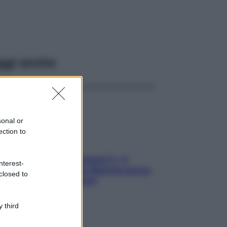
ggi anche
sonal or
ection to
«Oggi che se magnamo?»: 4
nterest-
ricette facili di Max Mariola senza
closed to
pesare gli ingredienti
 third