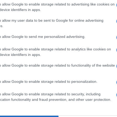
o allow Google to enable storage related to advertising like cookies on
evice identifiers in apps.
o allow my user data to be sent to Google for online advertising
nte iperkaliemia o in cui esista ritenzione di
s.
spiratoria è inferiore ai 16 atti respiratori al minuto,
ella grave insufficienza epatica (incapacità a
to allow Google to send me personalized advertising.
inistrare in concomitanza con trasfusione di sangue
rischio di pseudoagglutinazione.
o allow Google to enable storage related to analytics like cookies on
evice identifiers in apps.
o allow Google to enable storage related to functionality of the website
all’età, peso e condizioni cliniche paziente. E’
n superiore a 0,4-0,8 g/ora di glucosio per Kg di
o allow Google to enable storage related to personalization.
 elimina il rischio di un sovraccarico di potassio per
ione che il fabbisogno giornaliero di potassio è nel
o allow Google to enable storage related to security, including
cation functionality and fraud prevention, and other user protection.