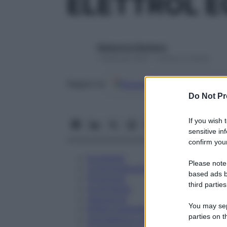
ELETTROL E
Redazione Starbene
1 Gennaio 2025 – Lettura 3 minuti
Google
Discover
Fon
Seguici su
Do Not Pr
If you wish 
sensitive in
confirm your
Eccipienti
Please note
Controindicazioni
based ads b
Posologia
third parties
Avvertenze
Interazioni
You may sepa
Effetti Indesiderati
parties on t
Gravidanza e Allattamento