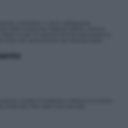
uscolari, parestesie. A carico dell’apparato
urbi della conduzione. Risposte febbrili, infezioni
 flebiti. In caso di reazione avversa interrompere la
te fluido non somministrato per eventuali esami.
mento
azione. La data di scadenza si riferisce al prodotto
e conservato. Non usare oltre tale data.