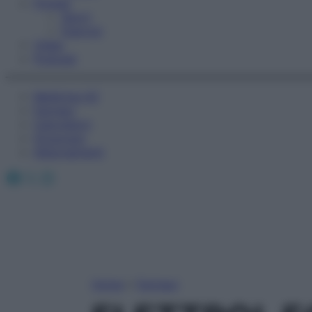
Fitness
Sport
Esercizi
Video
Podcast
Medicina AZ
Farmaci
Calcolatori
Oroscopo
Abbonamenti
Facebook
X
Instagram
Home
»
Farmaci