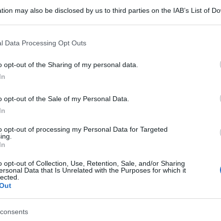
tion may also be disclosed by us to third parties on the IAB’s List of 
 that may further disclose it to other third parties.
 that this website/app uses one or more Google services and may gath
SIO CLORURO/MAGNESIO CLORURO/POTASSIO
l Data Processing Opt Outs
including but not limited to your visit or usage behaviour. You may click 
OIDRATO
 to Google and its third-party tags to use your data for below specifi
o opt-out of the Sharing of my personal data.
Descrizione tipo ricetta:
RR – RIPETIBILE
ogle consent section.
10V IN 6MESI
In
o opt-out of the Sale of my Personal Data.
Forma farmaceutica:
SOLUZIONE
INIETTABILE
In
to opt-out of processing my Personal Data for Targeted
ing.
In
n cui sia necessario un apporto calorico. Trattamento
o opt-out of Collection, Use, Retention, Sale, and/or Sharing
ersonal Data that Is Unrelated with the Purposes for which it
lected.
Out
consents