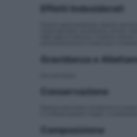
Effetti Indesiderati
Disturbi gastrointestinali, disturbi neurom
cardiovascolare: ipotensione, aritmie, dist
nella sede di iniezione, trombosi venose o
somministrazione e conservare il rimanen
Gravidanza e Allatta
Non pertinente.
Conservazione
Nessuna particolare condizione di conserv
in confezionamento integro, correttament
Composizione