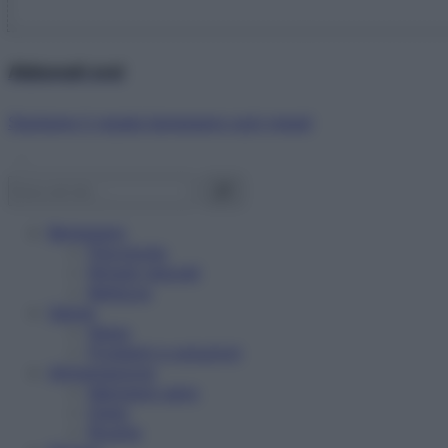
Abbonati ora!
Starbene ti regala benessere ogni mese!
Benessere
Psicologia
Rimedi naturali
Bellezza
Salute
News
Problemi e soluzioni
Alimentazione
Mangiare sano
Diete
Ricette