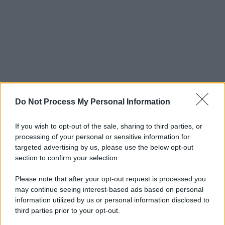
Do Not Process My Personal Information
If you wish to opt-out of the sale, sharing to third parties, or
processing of your personal or sensitive information for
targeted advertising by us, please use the below opt-out
section to confirm your selection.
Please note that after your opt-out request is processed you
may continue seeing interest-based ads based on personal
information utilized by us or personal information disclosed to
third parties prior to your opt-out.