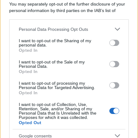
You may separately opt-out of the further disclosure of your
personal information by third parties on the IAB’s list of
downstream participants.
Personal Data Processing Opt Outs
This information may also be disclosed by us to third parties
on the IAB’s List of Downstream Participants that may further
I want to opt-out of the Sharing of my
disclose it to other third parties.
personal data.
Opted In
Please note that this website/app uses one or more Google
services and may gather and store information including but
I want to opt-out of the Sale of my
Personal Data.
not limited to your visit or usage behaviour. You may click to
Opted In
grant or deny consent to Google and its third-party tags to
use your data for below specified purposes in below Google
I want to opt-out of processing my
consent section.
Personal Data for Targeted Advertising.
Opted In
I want to opt-out of Collection, Use,
Retention, Sale, and/or Sharing of my
Personal Data that Is Unrelated with the
Purposes for which it was collected.
Opted Out
Google consents