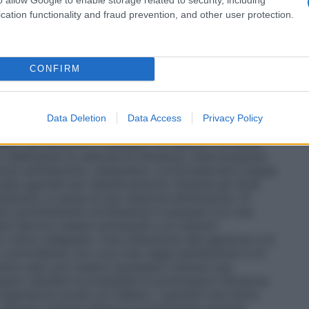
ella per gli adulti, 0,5 mg/kg di peso corporeo alla
le istruzioni sulla diluizione del medicinale prima
cation functionality and fraud prevention, and other user protection.
6.6.
CONFIRM
 trattati con idursulfasi potrebbero sviluppare
agrafo 4.8). Tra le reazioni correlate all’infusione
Data Deletion
Data Access
Privacy Policy
e gli studi clinici si segnalano: reazioni cutanee
efalea, ipertensione e vampate. Le reazioni correlate
te rallentando la velocità di infusione, interrompendo
me antistaminici, antipiretici, corticosteroidi a bassa
eta agonisti per nebulizzazione. Durante gli studi
attamento a causa di una reazione all’infusione. Si
l somministrare un’infusione in pazienti con una
nti devono essere sottoposti a un attento
o clinico adeguato. Fare attenzione alla gestione e al
 controllando con cura l’uso degli antistaminici e di
alche caso può essere necessario istituire una
ere valutata la possibilità di posticipare l’infusione
espiratoria acuta con febbre. I pazienti che fanno
 devono poterne disporre prontamente durante