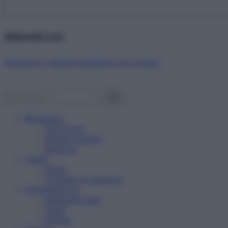
Abbonati ora!
Starbene ti regala benessere ogni mese!
Benessere
Psicologia
Rimedi naturali
Bellezza
Salute
News
Problemi e soluzioni
Alimentazione
Mangiare sano
Diete
Ricette