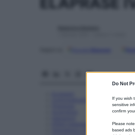
ELAPRASE I
Redazione Starbene
1 Gennaio 2025 – Lettura 11 minuti
Google
Discover
Fon
Seguici su
Do Not Pr
Eccipienti
If you wish 
Controindicazioni
sensitive in
Posologia
confirm your
Avvertenze
Interazioni
Please note
Effetti Indesiderati
Gravidanza e Allattamento
based ads b