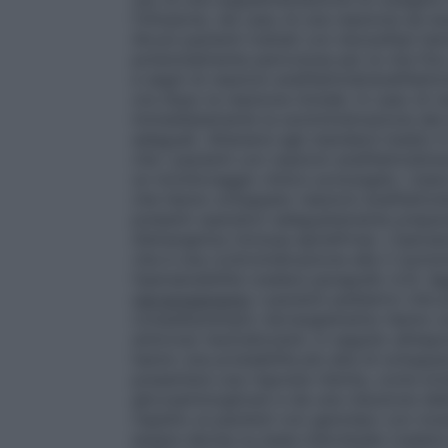
l’infusione, nel caso di una reazione ad e
Alcuni pazienti trattati con idursulfasi ha
potenzialmente pericolose per la vita fino
e segni di reazioni anafilattoidi/anafilatt
ore dopo la reazione iniziale. In caso di 
immediatamente la somministrazione del 
adeguati. Attenersi agli standard medici i
che i pazienti con reazioni anafilattoidi/an
un monitoraggio clinico prolungato. Usare 
che hanno sviluppato reazioni anafilattoid
presenti operatori adeguatamente preparat
d’emergenza (inclusa epinefrina). L’iperse
vita è una controindicazione alla ri-sommi
l’ipersensibilità (vedere paragrafo 4.3).
Pa
riarrangiamento
I pazienti pediatrici che
completa/ampio riarrangiamento hanno una 
anticorpi neutralizzanti, in seguito all’es
hanno una probabilità più alta di sviluppar
presentare una risposta ridotta, come evi
glicosaminoglicani e da una riduzione del
rispetto ai pazienti con genotipo con mut
essere decisa su base individuale (vedere