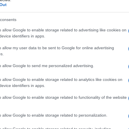
Out
vita al principio attivo o ad uno qualsiasi degli
consents
a non sia possibile tenere sotto controllo
o allow Google to enable storage related to advertising like cookies on
evice identifiers in apps.
o allow my user data to be sent to Google for online advertising
s.
ionato da un medico o da un operatore sanitario con
tti da MPS II o altre malattie metaboliche ereditarie.
to allow Google to send me personalized advertising.
ose di 0,5 mg/kg di peso corporeo ogni settimana,
re; la durata dell’infusione può essere gradualmente
o allow Google to enable storage related to analytics like cookies on
ni associate all’infusione (vedere paragrafo 4.4). Per
evice identifiers in apps.
.6. Nei pazienti sottoposti per diversi mesi al
llerato le infusioni si può prendere in
o allow Google to enable storage related to functionality of the website
liare. Le infusioni domiciliari devono essere
ico o di un altro operatore sanitario.
Popolazioni
 clinica sull’uso in pazienti con più di 65 anni.
o allow Google to enable storage related to personalization.
atica
Non c’è esperienza clinica sull’uso in pazienti
e paragrafo 5.2).
Popolazione pediatrica
La dose per
o allow Google to enable storage related to security, including