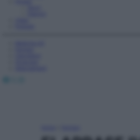
Fitness
Sport
Esercizi
Video
Podcast
Medicina AZ
Farmaci
Calcolatori
Oroscopo
Abbonamenti
Facebook
X
Instagram
Home
»
Farmaci