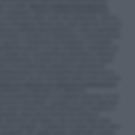
ssa correlata.
Reazioni anafilattoidi/anafilattiche
nno sviluppato reazioni anafilattoidi/anafilattiche
 a diversi anni dopo l’inizio del trattamento. Sintomi
iche a insorgenza tardiva sono stati osservati fino a 24
reazione anafilattoide/anafilattica, si deve sospendere
prodotto e avviare un trattamento e un’osservazione
n uso per il trattamento di emergenza. È possibile
afilattiche severe o di tipo refrattario necessitino di
cautela nel ri-somministrare idursulfasi a pazienti
i/anafilattiche. Durante le infusioni devono essere
i e l’occorrente per praticare la rianimazione
nsibilità severa o potenzialmente pericolosa per la
nistrazione, se non è possibile tenere sotto controllo
zienti con genotipo con delezione completa/ampio
 presentano un genotipo con delezione
probabilità elevata di sviluppare anticorpi, tra cui
posizione a idursulfasi. I pazienti con questo genotipo
e eventi avversi correlati all’infusione e tendono a
denziato dalla minore escrezione urinaria di
le dimensioni del fegato e del volume della milza
azione missenso. La gestione di questi pazienti deve
 paragrafo 4.8).
Sodio
Questo medicinale contiene