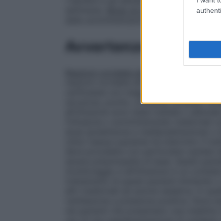
i bambini e gli adolescenti è identica a qu
settimana.
Modo di somministrazione
Per 
authenti
della somministrazione, vedere paragrafo 
Avvertenze
Reazioni correlate all’ infusione
I pazienti
reazioni correlate all’infusione (vedere par
verificatesi con maggiore frequenza durant
(eruzione, prurito, orticaria), piressia, c
all’infusione sono state trattate o allevia
l’infusione o somministrando medicinali co
dose (prednisone e metilprednisolone) o b
clinici nessun paziente ha interrotto il tr
deve procedere con particolare cautela ne
severa pneumopatia di base. Questi pazie
monitoraggio e all’infusione in un contest
trattamento di questi pazienti limitando o
altri medicinali ad azione sedativa. In qu
ventilazione a pressione positiva. Deve ess
nei pazienti che presentano una malattia r
uso di una supplementazione di ossigeno