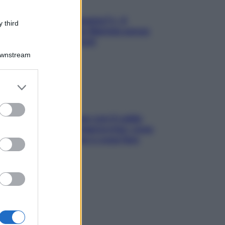
«Oggi che se magnamo?»: 4
 third
ricette facili di Max Mariola senza
pesare gli ingredienti
Downstream
er and store
to grant or
ed purposes
Perché la pressione con il caldo
scende e sale all’improvviso: cosa
succede alle donne e cosa fare
subito