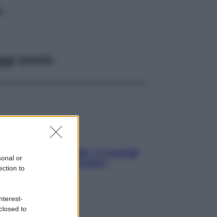
L
ggi anche
Sicurezza al volante: i 5 consigli
sonal or
dell’ex pilota di Formula 1
ection to
nterest-
closed to