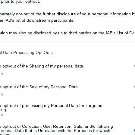
 prior to your opt-out.
rately opt-out of the further disclosure of your personal information by
he IAB’s list of downstream participants.
tion may also be disclosed by us to third parties on the IAB’s List of 
Descrizione tipo ricetta:
RR – RIPETIBILE
 that may further disclose it to other third parties.
10V IN 6MESI
 that this website/app uses one or more Google services and may gath
l Data Processing Opt Outs
Forma farmaceutica:
SOLUZIONE PER
including but not limited to your visit or usage behaviour. You may click 
INFUSIONE CONC
 to Google and its third-party tags to use your data for below specifi
o opt-out of the Sharing of my personal data.
ogle consent section.
lungo termine dei pazienti con sindrome di Hunter
In
di clinici non sono stati esaminati i soggetti
o opt-out of the Sale of my Personal Data.
In
to opt-out of processing my Personal Data for Targeted
ing.
In
ato bibasico eptaidrato Sodio fosfato monobasico
bili
o opt-out of Collection, Use, Retention, Sale, and/or Sharing
ersonal Data that Is Unrelated with the Purposes for which it
lected.