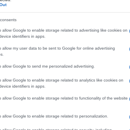
to.
Compresse rivestite con film
Out
ica, gliceril beenato, magnesio stearato, silice
sizione dell’agente filmante
: ipromellosa, titanio
consents
o allow Google to enable storage related to advertising like cookies on
evice identifiers in apps.
o allow my user data to be sent to Google for online advertising
sensibilità al paracetamolo o al propacetamolo
s.
 ad uno qualsiasi degli eccipienti.
to allow Google to send me personalized advertising.
o allow Google to enable storage related to analytics like cookies on
evice identifiers in apps.
pressa effervescente: sciogliere la compressa in un
n film: inghiottire la compressa intera con un
DULTI 1000 mg è riservato ad adulti e agli
o allow Google to enable storage related to functionality of the website
 posologia abituale è di 1 compressa, da ripetere
io, in caso di dolore più intenso, la somministrazione
 almeno 4 ore. Non devono essere superati i 3 g di
o allow Google to enable storage related to personalization.
se al giorno, rispettando un intervallo di almeno 4
la somministrazione
Somministrazioni regolari
o allow Google to enable storage related to security, including