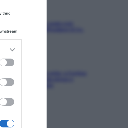
 third
Aria condizionata: usala così,
senza rischiare raffreddore & Co.
Downstream
er and store
to grant or
ed purposes
Mindfulness tra le vette: a Cortina
due giorni lontani da stress e
ansia da smartphone