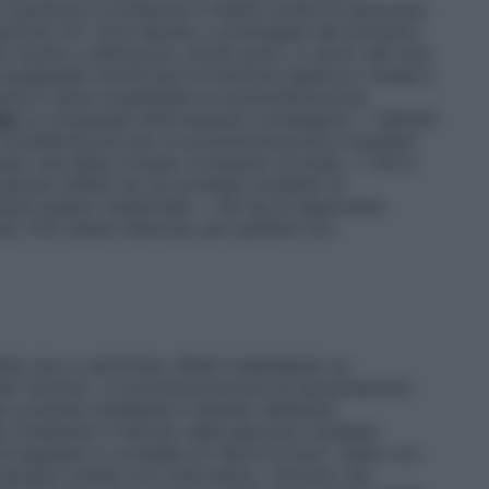
 il paziente a contattare il medico prima di associare
sezione 4.5. Dosi elevate o prolungate del prodotto
rischio e alterazioni, anche gravi, a carico del rene
onsigliabile monitorare la funzione epatica e renale e
rgiche si deve sospendere la somministrazione.
ti
Le compresse effervescenti contengono: • 565,64
considerazione per la somministrazione in pazienti
uano una dieta a basso contenuto di sodio. • 252,2
zienti affetti da rari problemi ereditari di
umere questo medicinale. • 39 mg di aspartame
na). Può essere dannoso per pazienti con
à che si verifichino effetti indesiderati se
ri farmaci. La somministrazione di paracetamolo
la uricemia (mediante il metodo dell’acido
ia (mediante il metodo della glucosio–ossidasi–
coagulanti si consiglia di ridurre le dosi. Usare con
pazienti trattati con zidovudina. I farmaci che