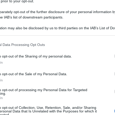
 prior to your opt-out.
rately opt-out of the further disclosure of your personal information by
he IAB’s list of downstream participants.
tion may also be disclosed by us to third parties on the IAB’s List of 
Descrizione tipo ricetta:
RR – RIPETIBILE
 that may further disclose it to other third parties.
10V IN 6MESI
 that this website/app uses one or more Google services and may gath
l Data Processing Opt Outs
Forma farmaceutica:
COMPRESSE
including but not limited to your visit or usage behaviour. You may click 
EFFERVESCENTI
 to Google and its third-party tags to use your data for below specifi
o opt-out of the Sharing of my personal data.
ogle consent section.
In
o opt-out of the Sale of my Personal Data.
e a moderato e delle condizioni febbrili negli adulti.
co negli adulti.
In
to opt-out of processing my Personal Data for Targeted
ing.
In
icarbonato di sodio, carbonato di sodio,
sorbitolo
o opt-out of Collection, Use, Retention, Sale, and/or Sharing
ersonal Data that Is Unrelated with the Purposes for which it
rtame (E951)
, acesulfame potassico, aroma
lected.