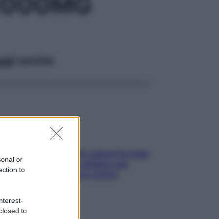
1000MG
ggi anche
Doccia, lavarsi tutti i giorni fa male
sonal or
alla pelle? I miti da sfatare per
ection to
proteggerla davvero senza
stressarla
nterest-
closed to