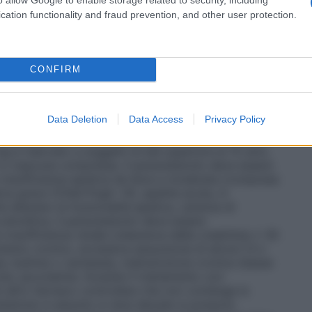
re o della febbre. Bisogna sempre rispettare un
cation functionality and fraud prevention, and other user protection.
trazioni.
Insufficienza renale
In caso di insufficienza
eriore a 10 ml/min), l’intervallo tra le
 ore. Non superare i 3 g di paracetamolo al giorno,
 raccomandato
: Il dosaggio totale di paracetamolo
CONFIRM
Data Deletion
Data Access
Privacy Policy
 riservato a soggetti di età superiore ai 15 anni,
in ciascuna compressa. Il paracetamolo deve essere
 insufficienza epatica da lieve a moderata (compresa
tica grave (Child–Pugh >9), epatite acuta, in
alterano la funzionalità epatica, carenza di
emolitica. Il paracetamolo deve essere
 insufficienza renale (clearance della creatinina ≤ 30
olismo cronico, eccessiva assunzione di alcool (3 o
ia, bulimia o cachessia, malnutrizione cronica (basse
ione, ipovolemia. Durante il trattamento con
 altro farmaco controllare che non contenga lo
cetamolo è assunto in dosi elevate si possono