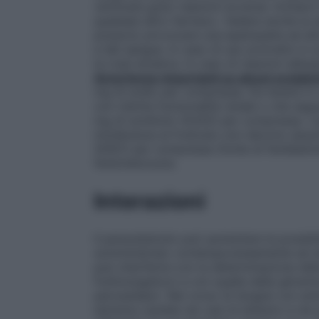
verificare gravi reazioni avverse. Invitare
qualsiasi altro farmaco. Vedere anche la 
possono provocare una epatopatia ad alto 
e del sangue. In caso di uso protratto è c
la crasi ematica. In caso di reazioni alle
Avvertenze importanti su alcuni eccipien
mg di sodio per compressa. Da tenere in 
con ridotta funzionalità renale o che seg
mg di sorbitolo (E420) per compressa. I pa
intolleranza al fruttosio non devono ass
(E951) per compressa (fonte di fenilalani
fenilchetonuria.
Interazioni
Il paracetamolo può aumentare la possibilit
somministrato contemporaneamente ad alt
può interferire con la determinazione del
fosfotungstico) e con quella della glicem
perossidasi). Nel corso di terapie con anti
estrema cautela nei casi di etilismo e nei 