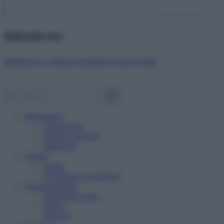
Abbonati ora!
Starbene ti regala benessere ogni mese!
Benessere
Psicologia
Rimedi naturali
Bellezza
Salute
News
Problemi e soluzioni
Alimentazione
Mangiare sano
Diete
Ricette