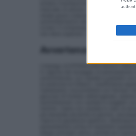
evitano l’oscillazione dei livelli del dolo
authenti
intervallo di almeno 4 ore tra le somminis
renale grave (clearance della creatinina inf
somministrazioni deve essere di almeno 8
ovvero 3 compresse.
Dosaggio massimo
non deve superare i 3 g/die.
Avvertenze
L’impiego di EFFERALGAN ADULTI 1000 mg è
in ragione del dosaggio di paracetamolo 
somministrato con cautela a pazienti con
la sindrome di Gilbert), insufficienza epa
trattamento concomitante con farmaci che 
glucosio–6–fosfato–deidrogenasi, anemia 
somministrato con cautela in soggetti con
ml/min). Usare con cautela in caso di alc
più bevande alcoliche al giorno), anoress
riserve di glutatione epatico), disidrataz
paracetamolo prima di assumere qualsiasi
stesso principio attivo, poiché se il para