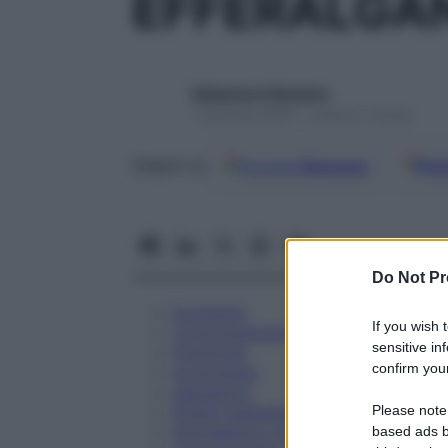
EFFERALGA
Redazione Starbene
1 Gennaio 2025 – Lettura 7 minuti
Google
Discover
Fon
Seguici su
Do Not Pr
Eccipienti
If you wish 
Controindicazioni
sensitive in
Posologia
confirm your
Avvertenze
Interazioni
Please note
Effetti Indesiderati
Gravidanza e Allattamento
based ads b