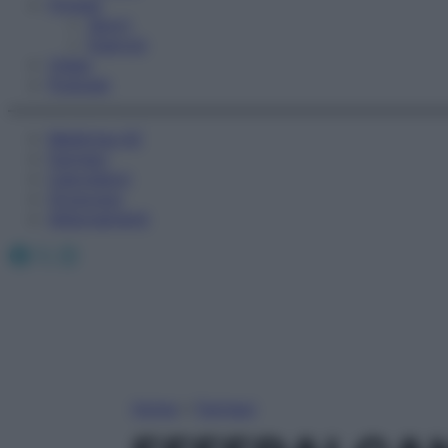
Fitness
Sport
Esercizi
Video
Podcast
Medicina AZ
Farmaci
Calcolatori
Oroscopo
Abbonamenti
Facebook
X
Instagram
Home
»
Farmaci