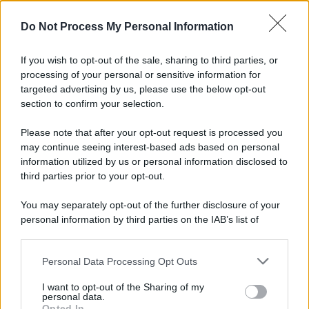
Do Not Process My Personal Information
If you wish to opt-out of the sale, sharing to third parties, or
processing of your personal or sensitive information for
targeted advertising by us, please use the below opt-out
section to confirm your selection.
Please note that after your opt-out request is processed you
may continue seeing interest-based ads based on personal
information utilized by us or personal information disclosed to
third parties prior to your opt-out.
You may separately opt-out of the further disclosure of your
personal information by third parties on the IAB’s list of
downstream participants.
Personal Data Processing Opt Outs
This information may also be disclosed by us to third parties
on the IAB’s List of Downstream Participants that may further
I want to opt-out of the Sharing of my
disclose it to other third parties.
personal data.
Opted In