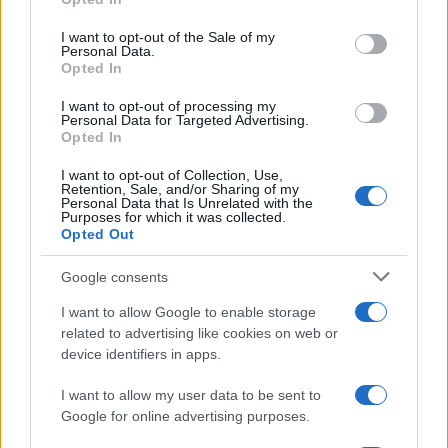
Please note that this website/app uses one or more Google
services and may gather and store information including but
I want to opt-out of the Sale of my
Personal Data.
not limited to your visit or usage behaviour. You may click to
Opted In
grant or deny consent to Google and its third-party tags to
use your data for below specified purposes in below Google
I want to opt-out of processing my
consent section.
Personal Data for Targeted Advertising.
Opted In
I want to opt-out of Collection, Use,
Retention, Sale, and/or Sharing of my
Personal Data that Is Unrelated with the
Purposes for which it was collected.
Opted Out
Google consents
I want to allow Google to enable storage
related to advertising like cookies on web or
device identifiers in apps.
I want to allow my user data to be sent to
Google for online advertising purposes.