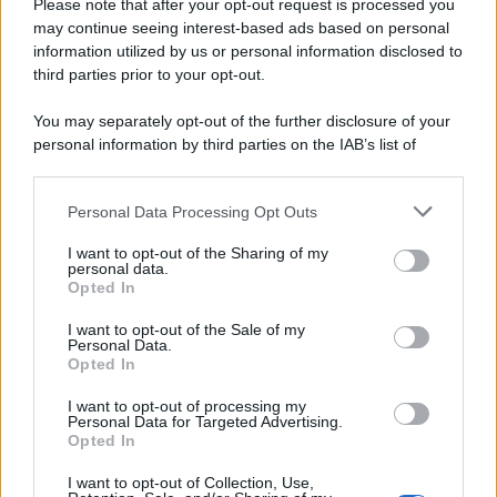
Please note that after your opt-out request is processed you
may continue seeing interest-based ads based on personal
information utilized by us or personal information disclosed to
third parties prior to your opt-out.
You may separately opt-out of the further disclosure of your
personal information by third parties on the IAB’s list of
downstream participants.
Personal Data Processing Opt Outs
This information may also be disclosed by us to third parties
on the IAB’s List of Downstream Participants that may further
I want to opt-out of the Sharing of my
disclose it to other third parties.
personal data.
Opted In
Please note that this website/app uses one or more Google
services and may gather and store information including but
I want to opt-out of the Sale of my
Personal Data.
not limited to your visit or usage behaviour. You may click to
Opted In
grant or deny consent to Google and its third-party tags to
use your data for below specified purposes in below Google
I want to opt-out of processing my
consent section.
Personal Data for Targeted Advertising.
Opted In
I want to opt-out of Collection, Use,