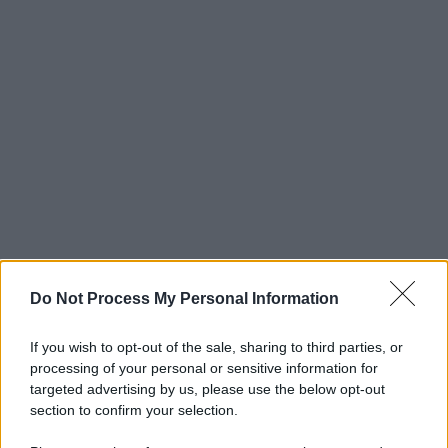
Do Not Process My Personal Information
If you wish to opt-out of the sale, sharing to third parties, or
processing of your personal or sensitive information for
targeted advertising by us, please use the below opt-out
section to confirm your selection.