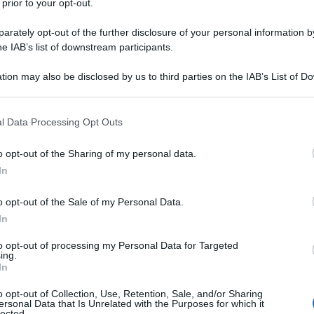
 prior to your opt-out.
rately opt-out of the further disclosure of your personal information by
he IAB’s list of downstream participants.
tion may also be disclosed by us to third parties on the IAB’s List of 
Descrizione tipo ricetta:
SOP – NON
 that may further disclose it to other third parties.
RICHIESTA
 that this website/app uses one or more Google services and may gath
l Data Processing Opt Outs
Forma farmaceutica:
COMPRESSE
including but not limited to your visit or usage behaviour. You may click 
EFFERVESCENTI
 to Google and its third-party tags to use your data for below specifi
o opt-out of the Sharing of my personal data.
ogle consent section.
e a moderato e delle condizioni febbrili negli adulti
In
l dolore artrosico.
o opt-out of the Sale of my Personal Data.
In
to opt-out of processing my Personal Data for Targeted
ing.
carbonato,
sorbitolo
, sodio saccarinato, sodio
In
o opt-out of Collection, Use, Retention, Sale, and/or Sharing
ersonal Data that Is Unrelated with the Purposes for which it
lected.