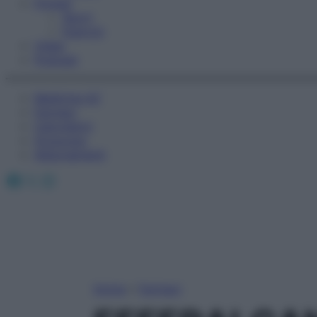
Fitness
Sport
Esercizi
Video
Podcast
Medicina AZ
Farmaci
Calcolatori
Oroscopo
Abbonamenti
Facebook
X
Instagram
Home
»
Farmaci