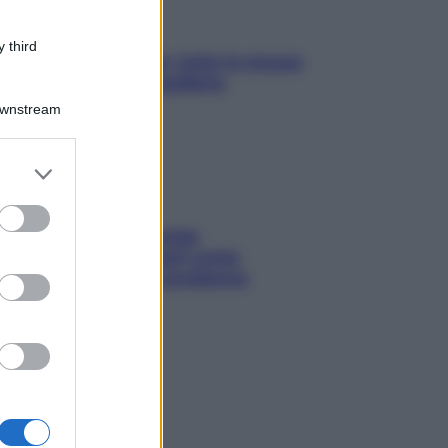
 third
SOS pelle irritabile: tutte le mosse
per riportarla in equilibrio
Downstream
er and store
to grant or
ed purposes
Capelli spezzati lungo
l’attaccatura? Scopri come
risolvere l’annoso problema