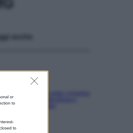
MG
ggi anche
Mindfulness tra le vette: a Cortina
sonal or
due giorni lontani da stress e
ection to
ansia da smartphone
nterest-
closed to