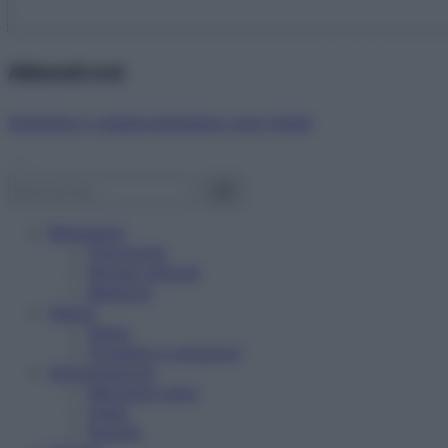
Abbonati ora!
Starbene ti regala benessere ogni mese!
Benessere
Psicologia
Rimedi naturali
Bellezza
Salute
News
Problemi e soluzioni
Alimentazione
Mangiare sano
Diete
Ricette