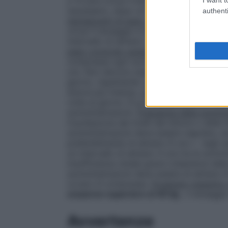
e 13 anni circa)
Il dosaggio è di 1 compres
necessario, dopo un intervallo di almeno 
authenti
Adolescenti di peso corporeo compreso t
circa)
Il dosaggio è di 1 compressa ogni s
intervallo di almeno 4 ore senza superare
peso corporeo superiore ai 50 kg
(circa 1
compressa ogni somministrazione, da ripe
ore. Non devono essere superati i 3 g di
giorno, rispettando un intervallo di almen
dolore più intenso, possono essere assun
volte al giorno (3 g di paracetamolo), sem
somministrazioni.
Frequenza della sommin
l’oscillazione dei livelli del dolore o della 
somministrazioni deve essere regolare, si
preferibilmente di almeno 6 ore • negli a
un intervallo di almeno 4 ore tra le sommi
insufficienza renale grave (clearance della 
somministrazioni deve essere di almeno 8
ovvero 6 compresse.
Dosaggio massimo
corporeo superiore ai 40 kg
, il dosaggi
Avvertenze