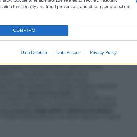
sa ogni somministrazione, da ripetere, se
6 ore, senza superare le 4 compresse al giorno.
cation functionality and fraud prevention, and other user protection.
ra 41 kg e 50 kg
(età compresa tra 12 e 15 anni
omministrazione, da ripetere, se necessario, dopo un
 le 6 compresse al giorno.
Adulti e adolescenti di
5 anni o più)
Il dosaggio unitario usuale è di una
CONFIRM
tere, se necessario, dopo un intervallo di almeno 4
 paracetamolo al giorno, ovvero 6 compresse al
o 4 ore tra le somministrazioni.
Adulti
In caso di
Data Deletion
Data Access
Privacy Policy
te due compresse alla volta per un massimo di 3
pre rispettando un intervallo di almeno 4 ore tra le
istrazione
Somministrazioni regolari evitano
febbre. • nei bambini, l’intervallo tra le
a di giorno che di notte, e deve essere
dulti e negli adolescenti, bisogna sempre rispettare
nistrazioni.
Insufficienza renale
In caso di
creatinina inferiore a 10 ml/min), l’intervallo tra le
 ore. Non superare i 3 g di paracetamolo al giorno,
 raccomandato
Negli adulti e adolescenti di peso
o totale di paracetamolo non deve superare i 3 g/die.