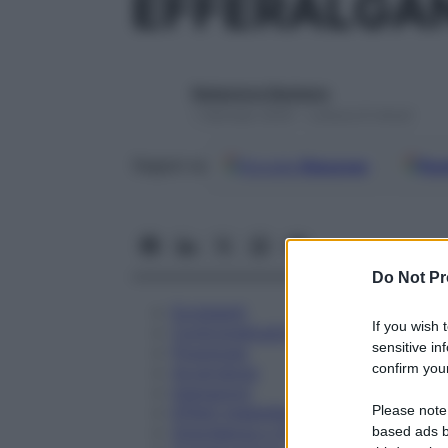
EFFERALGAN
Redazione Starbene
1 Gennaio 2025 – Lettura 8 minuti
Google
Discover
Fon
Seguici su
Do Not Pr
Eccipienti
If you wish 
Controindicazioni
sensitive in
Posologia
confirm your
Avvertenze
Interazioni
Please note
Effetti Indesiderati
Gravidanza e Allattamento
based ads b