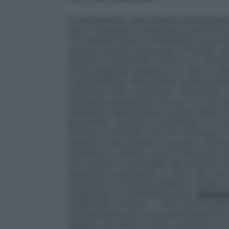
Il paracetamolo deve essere somministrat
lieve a moderata (compresa la sindrome di
>9), epatite acuta, in trattamento concom
epatica, carenza di glucosio-6-fosfato-d
durante il trattamento cronico con farmac
monoossigenasi epatiche o in caso di esp
Il paracetamolo deve essere somministrato
(clearance della creatinina ≤ 30 ml/min). 
eccessiva assunzione di alcool (3 o più be
cachessia, malnutrizione cronica (basse ri
ipovolemia. Durante il trattamento con p
farmaco controllare che non contenga lo s
assunto in dosi elevate si possono verifica
contattare il medico prima di associare q
Dosi elevate o prolungate del prodotto p
alterazioni, anche gravi, a carico del rene
monitorare la funzione epatica e renale e l
sospendere la somministrazione.
Avverten
medicinale contiene: • 412,4 mg di sodio
considerazione per la somministrazione in
seguano una dieta a basso contenuto di so