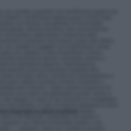
o con cautela a pazienti con insufficienza epatica da
 Gilbert), insufficienza epatica grave (Child-Pugh
itante con farmaci che alterano la funzionalità
eidrogenasi, anemia emolitica. Non somministrare
i che possono determinare l’induzione delle
osizione a sostanze che possono avere tale effetto.
 con cautela in soggetti con insufficienza renale
Usare con cautela in caso di alcolismo cronico,
vande alcoliche al giorno), anoressia, bulimia o
serve di glutatione epatico), disidratazione,
aracetamolo prima di assumere qualsiasi altro
tesso principio attivo, poiché se il paracetamolo è
re gravi reazioni avverse. Invitare il paziente a
ualsiasi altro farmaco. Vedere anche la sezione 4.5.
ossono provocare una epatopatia ad alto rischio e
 e del sangue. In caso di uso protratto è consigliabile
a crasi ematica. In caso di reazioni allergiche si deve
ze importanti su alcuni eccipienti
Questo
 (pari a 18 mEq) per compressa. Da tenere in
 pazienti con ridotta funzionalità renale o che
dio. • sorbitolo: usare con cautela in pazienti