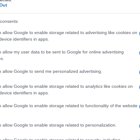
Out
pacetamolo cloridrato (precursore del paracetamolo) o
consents
o allow Google to enable storage related to advertising like cookies on
evice identifiers in apps.
o allow my user data to be sent to Google for online advertising
ogliere completamente la compressa in un bicchiere
s.
presse effervescenti è riservato ad adulti e
 kg (circa 2 anni). Nei bambini devono essere
l peso corporeo e quindi è necessario scegliere la
to allow Google to send me personalized advertising.
a età e peso è solo orientativa.
Bambini di peso
à compresa tra 2 e 7 anni circa)
Il dosaggio è di
o allow Google to enable storage related to analytics like cookies on
a ripetere, se necessario, dopo un intervallo di
evice identifiers in apps.
compresse al giorno per bambini di peso inferiore a
er bambini di peso uguale o superiore a 15 kg.
o allow Google to enable storage related to functionality of the website
1 kg e 25 kg
(età compresa tra 6 e 10 anni circa)
Il
inistrazione, da ripetere, se necessario, dopo un
re le 5 mezze compresse al giorno per bambini di
o allow Google to enable storage related to personalization.
resse al giorno per bambini di peso uguale o
reo compreso tra 26 kg e 40 kg
(età compresa tra 8
o allow Google to enable storage related to security, including