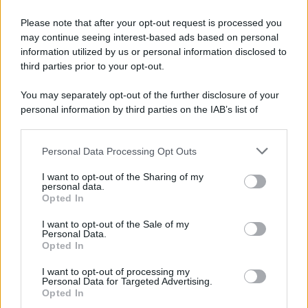
Please note that after your opt-out request is processed you
may continue seeing interest-based ads based on personal
information utilized by us or personal information disclosed to
third parties prior to your opt-out.
You may separately opt-out of the further disclosure of your
personal information by third parties on the IAB’s list of
downstream participants.
Personal Data Processing Opt Outs
This information may also be disclosed by us to third parties
on the IAB’s List of Downstream Participants that may further
I want to opt-out of the Sharing of my
disclose it to other third parties.
personal data.
Opted In
Please note that this website/app uses one or more Google
services and may gather and store information including but
I want to opt-out of the Sale of my
Personal Data.
not limited to your visit or usage behaviour. You may click to
Opted In
grant or deny consent to Google and its third-party tags to
use your data for below specified purposes in below Google
I want to opt-out of processing my
consent section.
Personal Data for Targeted Advertising.
Opted In