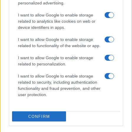
personalized advertising.
I want to allow Google to enable storage
related to analytics like cookies on web or
device identifiers in apps.
I want to allow Google to enable storage
related to functionality of the website or app.
I want to allow Google to enable storage
related to personalization.
I want to allow Google to enable storage
related to security, including authentication
functionality and fraud prevention, and other
user protection.
CONFIRM