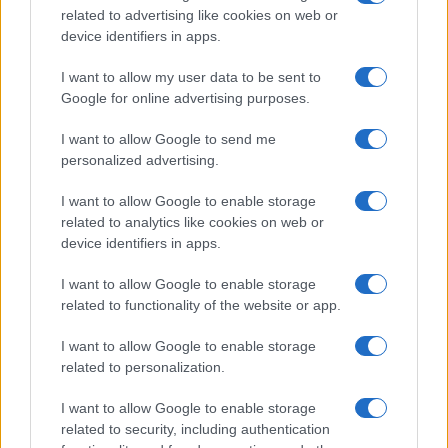
related to advertising like cookies on web or
device identifiers in apps.
I want to allow my user data to be sent to
Google for online advertising purposes.
I want to allow Google to send me
personalized advertising.
I want to allow Google to enable storage
related to analytics like cookies on web or
device identifiers in apps.
I want to allow Google to enable storage
related to functionality of the website or app.
I want to allow Google to enable storage
related to personalization.
I want to allow Google to enable storage
related to security, including authentication