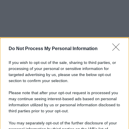
Do Not Process My Personal Information
If you wish to opt-out of the sale, sharing to third parties, or
processing of your personal or sensitive information for
targeted advertising by us, please use the below opt-out
section to confirm your selection.
Please note that after your opt-out request is processed you
may continue seeing interest-based ads based on personal
information utilized by us or personal information disclosed to
third parties prior to your opt-out.
You may separately opt-out of the further disclosure of your