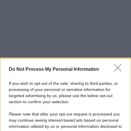
Do Not Process My Personal Information
If you wish to opt-out of the sale, sharing to third parties, or
processing of your personal or sensitive information for
targeted advertising by us, please use the below opt-out
section to confirm your selection.
Please note that after your opt-out request is processed you
may continue seeing interest-based ads based on personal
information utilized by us or personal information disclosed to