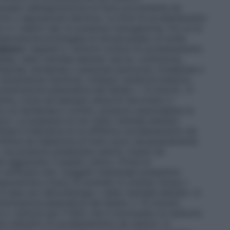
usato dall’esposizione al fumo proveniente da
tione o esposizione dermica. Le fonti di avvelenamento
e i relativi sali, le sostanze cianogeniche, fra cui le
 l’esposizione prolungata al nitroprussiato di sodio.
ianuro
I segnali e i sintomi comuni di avvelenamento
alea, stato mentale alterato (ad es. confusione,
dispnea, tachipnea o iperpnea (precoce), bradipnea o
ipotensione (tardiva), collasso cardiocircolatorio,
ncentrazione plasmatica del lattato > 8 mmol/L. In
time, come ad esempio attacchi terroristici o
fra cui tachipnea e vomito, possono assomigliare ai
uro. La presenza di uno stato mentale alterato
riasi è indicativa di un effettivo avvelenamento da
vittime da inalazione di fumo sono necessariamente
 ma possono presentare ustioni, traumi ed
e aggravano il quadro clinico. Prima di
erificare che i soggetti interessati presentino
sposizione a fumo di incendio in un’area chiusa •
l naso e/o all’orofaringe • stato mentale alterato. In
centrazione plasmatica del lattato ≥ 10 mmol/L
i e i sintomi per il fatto che il monossido di carbonio
te indicativi di avvelenamento da cianuro. In