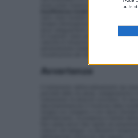
dose totale massima raccomandata è di 1
authenti
Insufficienza renale ed epatica
Sebbene la
siano state studiate nell’insufficienza r
terapia d’emergenza soltanto in una situa
alcun adeguamento della dose in questi p
di Cyanokit viene somministrata mediante
velocità di infusione endovenosa della se
estremamente instabili) e 2 ore, in funzion
ricostituzione del medicinale prima della
Avvertenze
Il trattamento dell’avvelenamento da cia
pervietà delle vie aeree, ossigenazione e
trattamento di attacchi convulsivi. Si ra
decontaminazione in funzione della modali
terapia con ossigeno e non deve ritardare
dell’intervento, la presenza e l’entità de
Non esiste alcun test rapido ed ampiamen
cianuro nel sangue. Le decisioni terapeu
dell’anamnesi clinica e/o dei segnali e dei