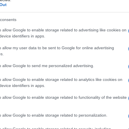
Out
consents
o allow Google to enable storage related to advertising like cookies on
evice identifiers in apps.
o allow my user data to be sent to Google for online advertising
s.
iziale di Cyanokit è di 5 g (200 mL, volume totale di
trica
: da lattanti ad adolescenti (da 0 a 18 anni), la
to allow Google to send me personalized advertising.
i peso corporeo, ma non deve superare i 5 g.
40
50
60
o allow Google to enable storage related to analytics like cookies on
0
2,80
3,50
4,20
evice identifiers in apps.
112
140
168
o allow Google to enable storage related to functionality of the website
 dell’avvelenamento e della risposta clinica (vedere
 una seconda dose.
Adulti
: la dose successiva di
i soluzione ricostituita).
Popolazione pediatrica
: da
o allow Google to enable storage related to personalization.
 la dose successiva di Cyanokit è di 70 mg/kg di peso
se massima
Adulti
: la dose totale massima
atrica
: da lattanti ad adolescenti (da 0 a 18 anni), la
o allow Google to enable storage related to security, including