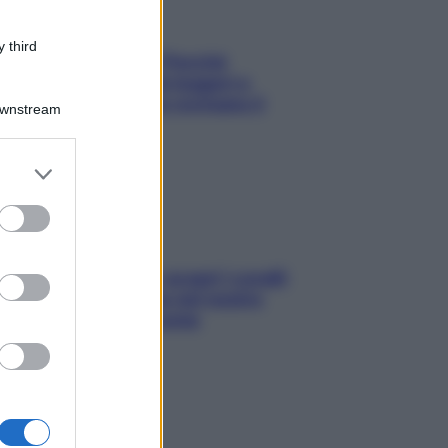
 third
Fame dopo cena? Perché
succede e 6 snack leggeri e
appetitosi che non rovinano il
Downstream
sonno
er and store
to grant or
ed purposes
Non solo Maldive: scopri i coralli
che si nascondono nel nostro
Mediterraneo (e come
proteggerli)