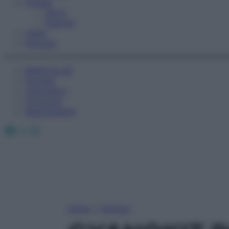
Fitness
Sport
Esercizi
Video
Podcast
Medicina AZ
Farmaci
Calcolatori
Oroscopo
Abbonamenti
Facebook
X
Instagram
Home
»
Farmaci