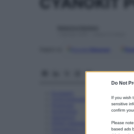
CYANOKIT P
Redazione Starbene
1 Gennaio 2025 – Lettura 12 minuti
Google
Discover
Fon
Seguici su
Do Not Pr
Eccipienti
If you wish 
Controindicazioni
sensitive in
Posologia
confirm your
Avvertenze
Interazioni
Please note
Effetti Indesiderati
Gravidanza e Allattamento
based ads b