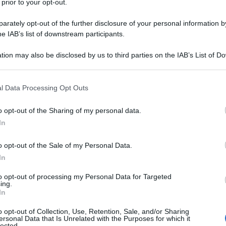
 prior to your opt-out.
rately opt-out of the further disclosure of your personal information by
he IAB’s list of downstream participants.
tion may also be disclosed by us to third parties on the IAB’s List of 
Descrizione tipo ricetta:
RR – RIPETIBILE
 that may further disclose it to other third parties.
10V IN 6MESI
 that this website/app uses one or more Google services and may gath
l Data Processing Opt Outs
Forma farmaceutica:
SOLUZIONE PER
including but not limited to your visit or usage behaviour. You may click 
INFUSIONE POLV
 to Google and its third-party tags to use your data for below specifi
o opt-out of the Sharing of my personal data.
ogle consent section.
In
o opt-out of the Sale of my Personal Data.
 accertato o presunto in tutte le fasce d’età.
eme ad appropriate misure di decontaminazione e di
In
to opt-out of processing my Personal Data for Targeted
ing.
In
o opt-out of Collection, Use, Retention, Sale, and/or Sharing
ersonal Data that Is Unrelated with the Purposes for which it
lected.