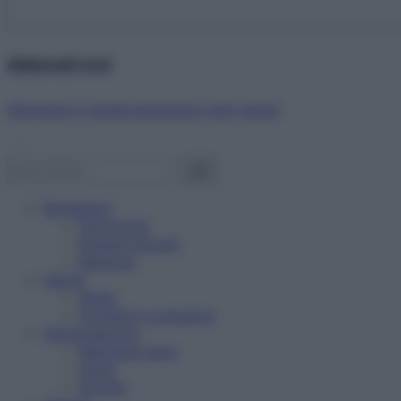
Abbonati ora!
Starbene ti regala benessere ogni mese!
Benessere
Psicologia
Rimedi naturali
Bellezza
Salute
News
Problemi e soluzioni
Alimentazione
Mangiare sano
Diete
Ricette