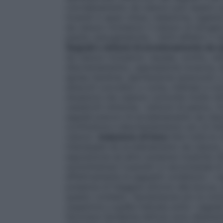
L’avvelenamento da cianuro può essere ca
incendi in spazi chiusi, inalazione, inges
da cianuro includono il cianuro di idrogeno 
piante cianogenetiche, i nitrili alifatici o
Segnali e sintomi di avvelenamento da c
da cianuro includono: nausea, vomito, cef
disorientamento), oppressione toracica, 
apnea (tardiva), ipertensione (precoce) o 
attacchi convulsivi o coma, midriasi e co
situazioni che vedono coinvolte molte vit
catastrofi chimiche, i sintomi di panico, 
segnali precoci di avvelenamento da cian
(confusione e disorientamento) e/o di mid
cianuro.
Inalazione di fumo
Non tutte le 
interessate da avvelenamento da cianuro,
esposizione ad altre sostanze tossiche ch
somministrare Cyanokit si raccomanda di v
effettivamente le seguenti condizioni: • e
presenza di fuliggine attorno alla bocca, a
questo contesto, l’ipotensione e/o la con
(superiore a quella indicata sotto i segnal
favorisce l’acidemia lattica) sono altamen