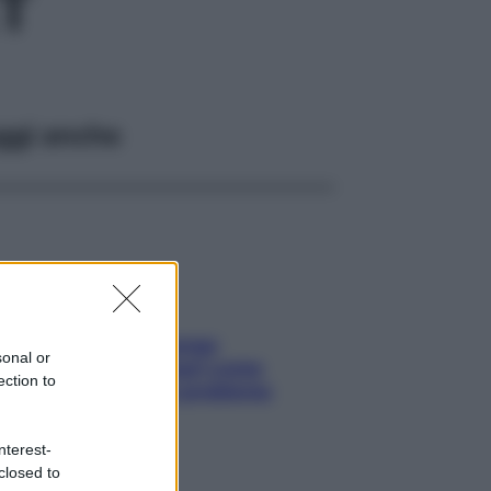
ET
ggi anche
Capelli spezzati lungo
sonal or
l’attaccatura? Scopri come
ection to
risolvere l’annoso problema
nterest-
closed to