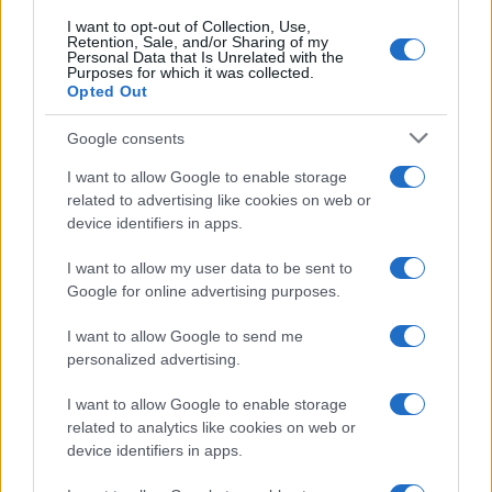
I want to opt-out of Collection, Use,
Retention, Sale, and/or Sharing of my
Personal Data that Is Unrelated with the
Purposes for which it was collected.
Opted Out
Google consents
I want to allow Google to enable storage
related to advertising like cookies on web or
device identifiers in apps.
I want to allow my user data to be sent to
Google for online advertising purposes.
I want to allow Google to send me
personalized advertising.
I want to allow Google to enable storage
related to analytics like cookies on web or
device identifiers in apps.