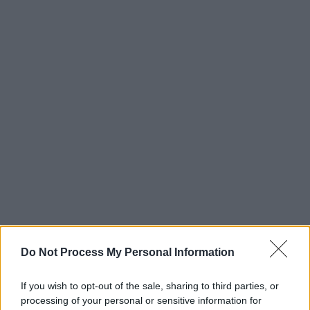
Do Not Process My Personal Information
If you wish to opt-out of the sale, sharing to third parties, or
processing of your personal or sensitive information for