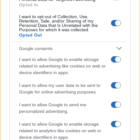
Opted In
I want to opt-out of Collection, Use,
Retention, Sale, and/or Sharing of my
Personal Data that Is Unrelated with the
Purposes for which it was collected.
Opted Out
Google consents
I want to allow Google to enable storage
related to advertising like cookies on web or
device identifiers in apps.
I want to allow my user data to be sent to
Google for online advertising purposes.
I want to allow Google to send me
personalized advertising.
I want to allow Google to enable storage
related to analytics like cookies on web or
device identifiers in apps.