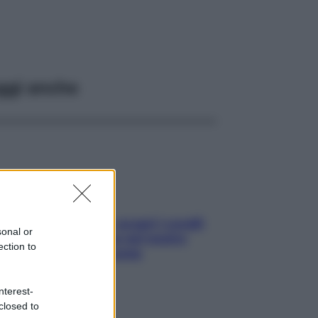
ggi anche
Non solo Maldive: scopri i coralli
sonal or
che si nascondono nel nostro
ection to
Mediterraneo (e come
proteggerli)
nterest-
closed to