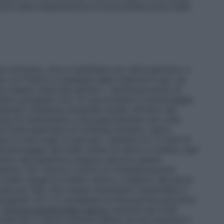
uzioni sulla manipolazione di burosumab prima della
e ectopica, che si manifesta con nefrocalcinosi, è
ti con fosforo e analoghi della vitamina D per via
eve essere interrotta almeno 1 settimana prima di
edere paragrafo 4.2). Si raccomanda il monitoraggio
esempio mediante ecografia renale, all’inizio del
mesi di trattamento e successivamente una volta
livelli plasmatici di fosfatasi alcaline, calcio,
ni 6 mesi (ogni 3 mesi per i bambini di 1-2 anni di
onitoraggio dei livelli urinari di calcio e fosfato ogni
 fosfato del paziente a digiuno devono essere
temia. Per ridurre il rischio di mineralizzazione
ivello-target di fosfato sierico a digiuno alla parte
rmale per l’età. Può essere necessario sospendere il
aragrafo 4.2). È consigliata la misurazione periodica
.
Ormone paratiroideo sierico
Aumenti dei livelli
sservati in alcuni pazienti affetti da XLH durante il