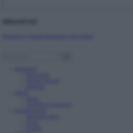
Abbonati ora!
Starbene ti regala benessere ogni mese!
Benessere
Psicologia
Rimedi naturali
Bellezza
Salute
News
Problemi e soluzioni
Alimentazione
Mangiare sano
Diete
Ricette