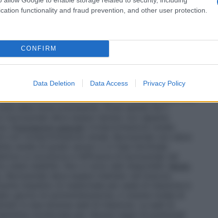
ectopica, si raccomanda di perseguire un livello-target
eriore dell’intervallo di riferimento normale per l’età
cation functionality and fraud prevention, and other user protection.
se
Se il fosfato sierico a digiuno è al di sotto
la dose può essere aumentata gradualmente di 0,4
kg (dose massima di 90 mg). Il fosfato sierico a
 dopo l’aggiustamento della dose. La dose di
CONFIRM
n una frequenza superiore a una volta ogni 4
llo di fosfato sierico a digiuno è al di sopra
 dose successiva deve essere sospesa e tale livello
Data Deletion
Data Access
Privacy Policy
ettimane. Il paziente deve avere un livello di
rvallo di riferimento per l’età perché il trattamento con
metà della dose precedente.
Dose saltata
Se il
con burosumab deve essere ripreso non appena
nza.
Popolazioni speciali
Compromissione renale
nti con compromissione renale. Burosumab non deve
tia renale di grado severo o in fase terminale
atrica
La sicurezza e l’efficacia di burosumab nei
o state stabilite. Non ci sono dati disponibili.
Modo
. Burosumab deve essere iniettato nel braccio,
 volume massimo di medicinale per sede di iniezione è
dato giorno di somministrazione, il volume totale di
ato in due diverse sedi di iniezione. Le sedi di
tamente monitorate per rilevare segni di potenziali