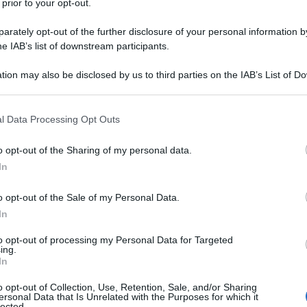
 prior to your opt-out.
rately opt-out of the further disclosure of your personal information by
he IAB’s list of downstream participants.
Descrizione tipo ricetta:
RRL – LIMITATIVA
RIPETIBILE
tion may also be disclosed by us to third parties on the IAB’s List of 
 that may further disclose it to other third parties.
Forma farmaceutica:
SOLUZIONE
INIETTABILE
 that this website/app uses one or more Google services and may gath
l Data Processing Opt Outs
including but not limited to your visit or usage behaviour. You may click 
ell’ipofosfatemia X-linked (XLH) con evidenza
 to Google and its third-party tags to use your data for below specifi
i di età pari o superiore a 1 anno e negli adolescenti
o opt-out of the Sharing of my personal data.
ogle consent section.
In
o opt-out of the Sale of my Personal Data.
In
0 L-metionina Acido cloridrico, 10% (per
to opt-out of processing my Personal Data for Targeted
ing.
zioni iniettabili
In
o opt-out of Collection, Use, Retention, Sale, and/or Sharing
ersonal Data that Is Unrelated with the Purposes for which it
lected.