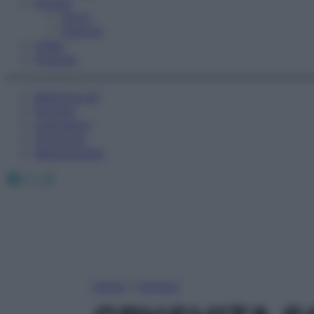
Fitness
Sport
Esercizi
Video
Podcast
Medicina AZ
Farmaci
Calcolatori
Oroscopo
Abbonamenti
Facebook
X
Instagram
Home
»
Farmaci