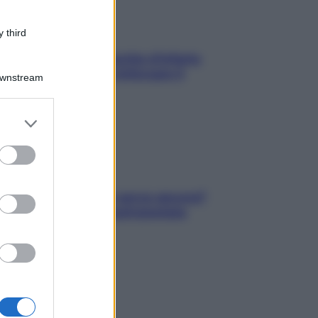
 third
In menopausa il rischio d’infarto
aumenta: è ora di rinforzare il
Downstream
cuore
er and store
to grant or
ed purposes
Contare le calorie serve ancora?
La risposta della nutrizionista