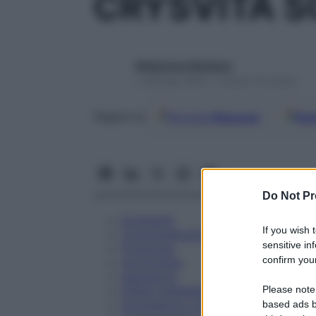
CRYSVITA S
Redazione Starbene
1 Gennaio 2025 – Lettura 10 minuti
Google
Discover
Fon
Seguici su
Do Not Pr
Eccipienti
If you wish 
Controindicazioni
sensitive in
Posologia
confirm your
Avvertenze
Interazioni
Please note
Effetti Indesiderati
Gravidanza e Allattamento
based ads b