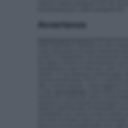
reazioni (vedere paragrafo 4.4). Per istr
somministrazione, vedere paragrafo 6.6.
Avvertenze
Mineralizzazione ectopica
Mineralizzazion
stata osservata in pazienti con XLH tratta
orale; l’assunzione di questi medicinali d
iniziare il trattamento con burosumab (v
dei segni e sintomi di nefrocalcinosi, ad 
trattamento e ogni 6 mesi per i primi 12 
all’anno. Si raccomanda il monitoraggio dei 
ormone paratiroideo (PTH) e creatinina og
età), o come indicato. Viene suggerito il m
3 mesi.
Iperfosfatemia
I livelli sierici di
monitorati a causa del rischio di iperfosfa
ectopica, si raccomanda di perseguire un l
inferiore dell’intervallo di riferimento no
trattamento e/o ridurre la dose (vedere p
dei livelli di fosfato sierico post-prandiali
sierici di ormone paratiroideo sono stati o