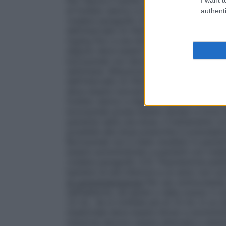
Per ridurre il rischio di mineralizzazione 
di fosfato sierico a digiuno nella parte inf
authenti
(vedere paragrafo 4.4).
Aumento della do
dell’intervallo di riferimento per l’età, 
mg/kg fino a una dose massima of 2,0 mg/
digiuno deve essere misurato 4 settimane
burosumab non deve essere aggiustata co
settimane.
Riduzione della dose
Se il live
dell’intervallo di riferimento per l’età, la
deve essere nuovamente valutato entro 4 s
fosfato sierico a digiuno inferiore all’inte
burosumab possa essere ripreso a circa 
paziente salta una dose, il trattamento 
possibile alla dose prescritta in precede
Burosumab non è stato studiato in pazie
essere somministrato a pazienti con malat
(vedere paragrafo 4.3).
Popolazione pedi
bambini di età inferiore a un anno non son
di somministrazione
Per uso sottocutaneo
nell’addome, nei glutei o nella coscia. Il
1,5 mL. Se si richiede più di 1,5 mL in un 
medicinale deve essere diviso e somministr
iniezione devono essere alternate e atten