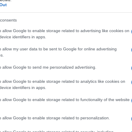
Out
 qualsiasi degli eccipienti elencati al paragrafo 6.1.
vedere paragrafo 4.5). Co–somministrazione con –
consents
12 ore) (vedere paragrafo 4.5). Co–somministrazione
mpicina, rifabutina, carbamazepina, barbiturici a
o allow Google to enable storage related to advertising like cookies on
), fenitoina ed erba di S. Giovanni o con induttori
evice identifiers in apps.
illina ed etravirina (vedere paragrafo 4.5). Pazienti
e (vedere paragrafo 4.4).
o allow my user data to be sent to Google for online advertising
s.
to allow Google to send me personalized advertising.
co raccomandata è di un flaconcino dopo
o allow Google to enable storage related to analytics like cookies on
a 200 mg di isavuconazolo) ogni 8 ore per le prime 48
evice identifiers in apps.
 mantenimento
La dose di mantenimento
ostituzione e diluizione (equivalente a 200 mg di
o allow Google to enable storage related to functionality of the website
ire da 12–24 ore dopo l’ultima dose di carico. La
in base alla risposta clinica (vedere paragrafo 5.1).
superiore a 6 mesi, si deve valutare attentamente il
o allow Google to enable storage related to personalization.
fi 5.1 e 5.3).
Passaggio all’isavuconazolo orale
a di capsule rigide contenenti 100 mg di
o allow Google to enable storage related to security, including