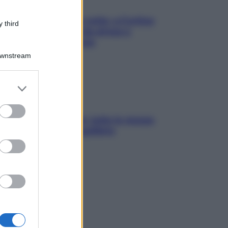
Mindfulness tra le vette: a Cortina
 third
due giorni lontani da stress e
ansia da smartphone
Downstream
er and store
to grant or
ed purposes
SOS pelle irritabile: tutte le mosse
per riportarla in equilibrio