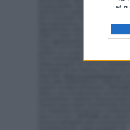
isavuconazolo, equivalenti a 186 mg di is
biodisponibilità orale (98%, vedere parag
authenti
endovenosa a quella orale e viceversa è 
Non è necessario alcun aggiustamento della
tale popolazione è, tuttavia, limitata.
Com
aggiustamento della dose nei pazienti con
renale in stadio terminale (vedere paragr
alcun aggiustamento della dose nei pazi
(classi A e B di Child–Pugh) (vedere para
pazienti con compromissione epatica sever
non è raccomandato, a meno che non si rite
Vedere paragrafi 4.4, 4.8 e 5.2.
Popolazio
nei bambini di età inferiore a 18 anni non
disponibili.
Modo di somministrazione
Uso
prima della manipolazione o della sommin
reazioni correlate all’infusione, CRESEMBA
diluito a una concentrazione corrisponde
somministrarlo mediante infusione endove
infusione deve essere somministrata attrav
con membrana microporosa in polietersul
mcm e 1,2 mcm. CRESEMBA deve essere s
istruzioni dettagliate sulla ricostituzion
somministrazione, vedere paragrafo 6.6.