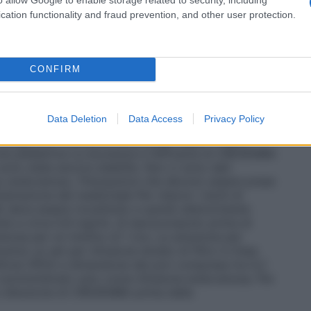
avuconazonio solfato. Sulla base dell’elevata
rafo 5.2), il passaggio dalla somministrazione
cation functionality and fraud prevention, and other user protection.
appropriato se clinicamente indicato.
Pazienti anziani
 dose nei pazienti anziani; l’esperienza clinica in
promissione renale
Non è necessario alcun
 compromissione renale, inclusi quelli con malattia
CONFIRM
afo 5.2).
Compromissione epatica
Non è necessario
enti con compromissione epatica lieve o moderata
grafi 4.4 e 5.2). CRESEMBA non è stato studiato in
Data Deletion
Data Access
Privacy Policy
a (classe C di Child– Pugh). L’uso in questi pazienti
nga che il beneficio potenziale superi i rischi.
ne pediatrica
La sicurezza e l’efficacia di CRESEMBA
 sono state ancora stabilite. Non ci sono dati
 endovenoso.
Precauzioni che devono essere prese
istrazione del medicinale
Per ridurre i rischi di
 deve essere ricostituito e quindi ulteriormente
nte a circa 0,8 mg/mL di isavuconazolo prima di
nosa per un minimo di 1 ora. La soluzione per
erso un set per infusione dotato di filtro in linea
fone (PES) e dimensione dei pori compresa tra 0,2
omministrato solo come infusione endovenosa. Per
e e diluizione di CRESEMBA prima della