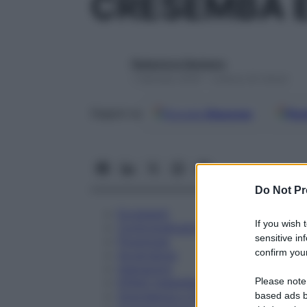
CRESEMBA E
Redazione Starbene
1 Gennaio 2025 – Lettura 25 minuti
Google
Discover
Fon
Seguici su
Do Not Pr
Eccipienti
If you wish 
Controindicazioni
sensitive in
Posologia
confirm your
Avvertenze
Interazioni
Please note
Effetti Indesiderati
Gravidanza e Allattamento
based ads b