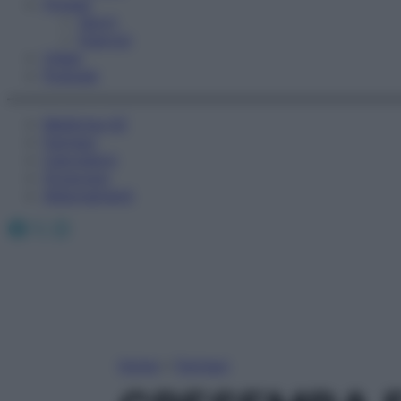
Fitness
Sport
Esercizi
Video
Podcast
Medicina AZ
Farmaci
Calcolatori
Oroscopo
Abbonamenti
Facebook
X
Instagram
Home
»
Farmaci