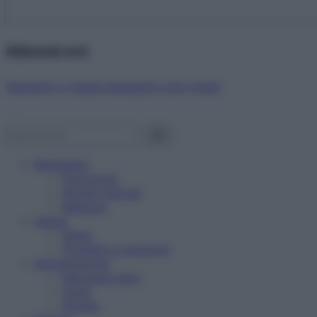
Abbonati ora!
Starbene ti regala benessere ogni mese!
Benessere
Psicologia
Rimedi naturali
Bellezza
Salute
News
Problemi e soluzioni
Alimentazione
Mangiare sano
Diete
Ricette