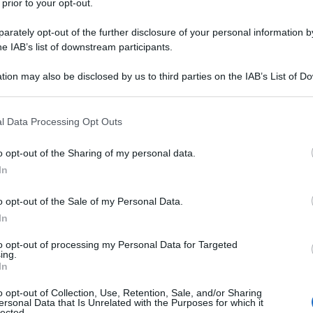
 prior to your opt-out.
rately opt-out of the further disclosure of your personal information by
he IAB’s list of downstream participants.
Descrizione tipo ricetta:
OSP – USO
tion may also be disclosed by us to third parties on the IAB’s List of 
OSPEDALIERO
 that may further disclose it to other third parties.
Forma farmaceutica:
SOLUZIONE PER
 that this website/app uses one or more Google services and may gath
l Data Processing Opt Outs
INFUSIONE CONC
including but not limited to your visit or usage behaviour. You may click 
 to Google and its third-party tags to use your data for below specifi
rattamento di • aspergillosi invasiva • mucormicosi in
o opt-out of the Sharing of my personal data.
ogle consent section.
fotericina B non è appropriato (vedere paragrafi 4.4 e
In
 le linee guida ufficiali sull’uso appropriato dei
o opt-out of the Sale of my Personal Data.
In
to opt-out of processing my Personal Data for Targeted
ing.
In
ione del pH)
o opt-out of Collection, Use, Retention, Sale, and/or Sharing
ersonal Data that Is Unrelated with the Purposes for which it
lected.