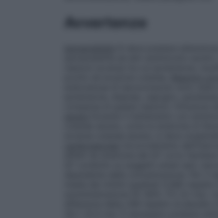
Avvertenze
Ipersensibilità
Si deve prestare attenzione
ipersensibilità ad altri antimicotici azoli
reazioni avverse tra cui ipotensione, insuf
prurito ed eruzione cutanea.
Reazioni corr
endovenosa di isavuconazolo sono state se
ipotensione, dispnea, capogiro, parestesi
comparsa di queste reazioni, l’infusione d
severe
Durante il trattamento con antimico
cutanee severe, come la sindrome di Ste
avversa cutanea severa, si deve sospen
cardiovascolari
Accorciamento dell’interv
affetti da sindrome del QT corto familiare 
QT condotto su soggetti umani sani, isav
dipendente dalla concentrazione. Per il r
media dei minimi quadrati (LSM) rispetto 
somministrazione [IC 90%: 17,1, 9,1 ms].
differenza della LSM rispetto al placebo
28,7, 20,4 ms]. È necessario prestare at