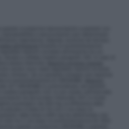
 quando si prescrive isavuconazolo a pazienti con
ci. L’ipersensibilità a isavuconazolo può determinare
ficienza respiratoria, dispnea, eruzione da farmaci,
elate all’infusione
Durante la somministrazione
gnalate reazioni correlate all’infusione tra cui
a, nausea e cefalea (vedere paragrafo 4.8). In caso di
eve essere interrotta.
Reazioni avverse cutanee
tici azolici sono state segnalate reazioni avverse
vens–Johnson. Se un paziente sviluppa una reazione
dere la somministrazione di CRESEMBA.
Reazioni
allo QT
CRESEMBA è controindicato nei pazienti
(vedere paragrafo 4.3). In uno studio sull’intervallo
uconazolo ha accorciato l’intervallo QTc in modo
egime posologico da 200 mg, la differenza della
al placebo è stata di 13,1 ms 2 ore dopo la
 L’aumento della dose a 600 mg ha determinato una
 di 24,6 ms 2 ore dopo la somministrazione [IC 90%:
tenzione quando si prescrive CRESEMBA a pazienti