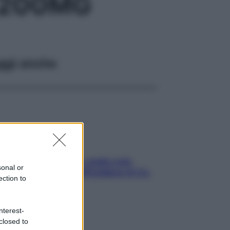
 200MG
ggi anche
Aria condizionata: usala così,
sonal or
senza rischiare raffreddore & Co.
ection to
nterest-
closed to