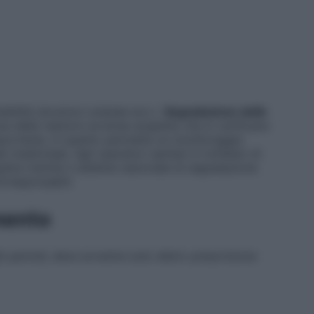
ibilità (eruzioni cutanee ecc.).
Segnalazione delle
e delle reazioni avverse sospette che si verificano
mportante, in quanto permette un monitoraggio
 medicinale. Agli operatori sanitari è richiesto di
etta tramite il sistema nazionale di segnalazione
t/responsabili.
mento
i periodi, deve avvenire solo dietro prescrizione