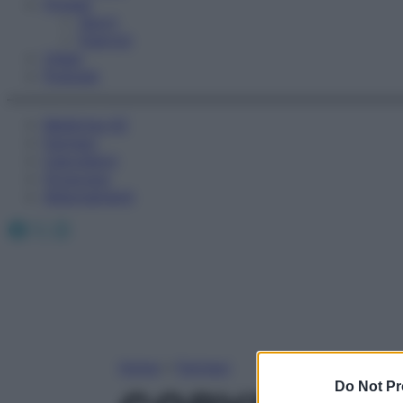
Fitness
Sport
Esercizi
Video
Podcast
Medicina AZ
Farmaci
Calcolatori
Oroscopo
Abbonamenti
Facebook
X
Instagram
Home
»
Farmaci
Do Not Pr