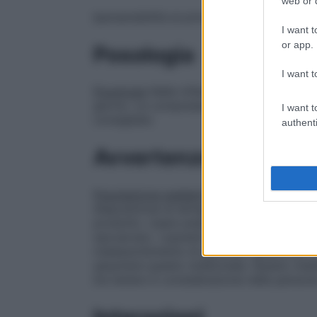
web or d
Ipersensibilità al principio attivo o ad uno
I want t
or app.
Posologia
I want t
Posologia
Nelle infiammazioni faringee e t
giorno. Le compresse devono sciogliersi 
I want t
consigliate.
authenti
Avvertenze
Popolazione pediatrica
Per la presenza de
disposizione al laringospasmo o alle convu
prodotto. Usare analoga cautela nei bambi
saccarosio. I pazienti affetti da rari probl
malassorbimento di glucosio–galattosio, o
assumere questo medicinale. Questo medic
Da tenere in considerazione nelle persone