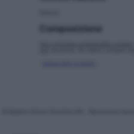
Nessuna.
Composizione
Ogni compressa orodispersibile contiene
noti
: saccarosio. Per l’elenco completo deg
DEQUALINIO CLORURO
© Belpietro Edizioni Periodiche SRL – Riproduzione riser