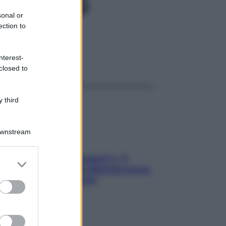
0,25MG
sonal or
ection to
nterest-
ggi anche
closed to
 third
Downstream
«Oggi che se magnamo?»: 4
er and store
ricette facili di Max Mariola senza
to grant or
pesare gli ingredienti
ed purposes