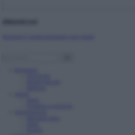
Abbonati ora!
Starbene ti regala benessere ogni mese!
Benessere
Psicologia
Rimedi naturali
Bellezza
Salute
News
Problemi e soluzioni
Alimentazione
Mangiare sano
Diete
Ricette