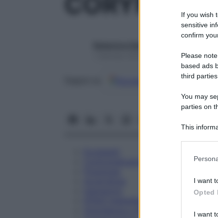
CORYFIN GO
If you wish 
sensitive in
confirm your
Redazione Starbene
Please note
1 Gennaio 2025 – Lettura 2 minuti
based ads b
third parties
Google
Discover
Fon
Seguici su
You may sepa
parties on t
This informa
Participants
Eccipienti
Please note
Persona
Controindicazioni
information 
Posologia
deny consent
Avvertenze
I want t
in below Go
Interazioni
Opted 
Effetti Indesiderati
Gravidanza e Allattamento
I want t