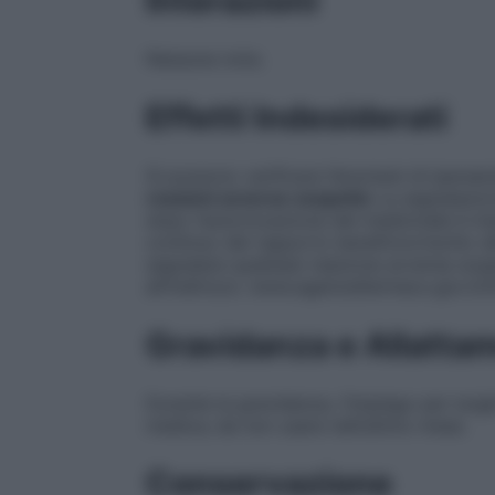
Interazioni
Nessuna nota.
Effetti Indesiderati
Si possono verificare fenomeni di ipersens
reazioni avverse sospette
La segnalazion
dopo l’autorizzazione del medicinale è i
continuo del rapporto beneficio/rischio del
segnalare qualsiasi reazione avversa sosp
all’indirizzo: www.agenziafarmaco.gov.it/i
Gravidanza e Allatta
Durante la gravidanza, l’impiego per lungh
medica; da non usare nell’ultimo mese.
Conservazione