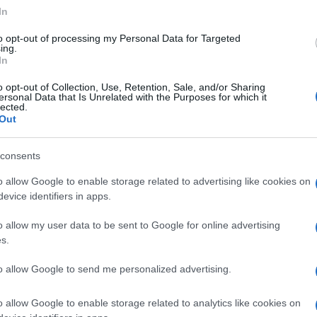
In
to opt-out of processing my Personal Data for Targeted
ing.
In
Descrizione tipo ricetta:
OTC – LIBERA
o opt-out of Collection, Use, Retention, Sale, and/or Sharing
VENDITA
ersonal Data that Is Unrelated with the Purposes for which it
lected.
Out
Forma farmaceutica:
COMPRESSE
ORODISPERS./SUBLING.
consents
o allow Google to enable storage related to advertising like cookies on
evice identifiers in apps.
o allow my user data to be sent to Google for online advertising
s.
nillina; mentolo; talco; magnesio stearato; aroma
to allow Google to send me personalized advertising.
o allow Google to enable storage related to analytics like cookies on