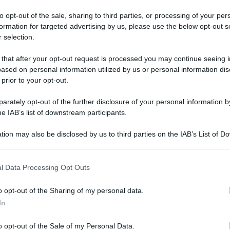
LA 20CPR OROD 
to opt-out of the sale, sharing to third parties, or processing of your per
formation for targeted advertising by us, please use the below opt-out s
 selection.
 that after your opt-out request is processed you may continue seeing i
Le
ased on personal information utilized by us or personal information dis
 prior to your opt-out.
ti preferite
rately opt-out of the further disclosure of your personal information by
he IAB’s list of downstream participants.
tion may also be disclosed by us to third parties on the IAB’s List of 
 that may further disclose it to other third parties.
 that this website/app uses one or more Google services and may gath
l Data Processing Opt Outs
including but not limited to your visit or usage behaviour. You may click 
 to Google and its third-party tags to use your data for below specifi
o opt-out of the Sharing of my personal data.
ogle consent section.
In
o opt-out of the Sale of my Personal Data.