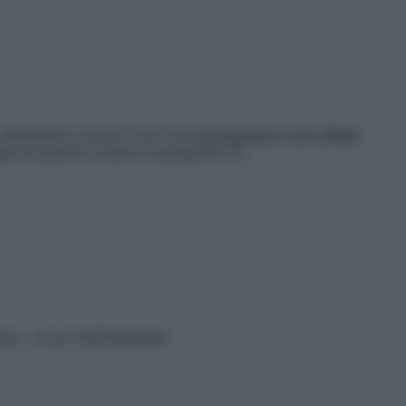
: dequalinio cloruro 0,25 mg.
Eccipiente(i) con effetti
li eccipienti vedere il paragrafo 6.1.
vata – P.Iva 13673600964