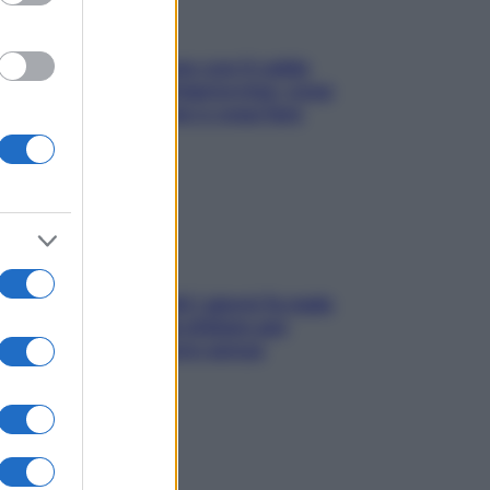
Perché la pressione con il caldo
scende e sale all’improvviso: cosa
succede alle donne e cosa fare
subito
Doccia, lavarsi tutti i giorni fa male
alla pelle? I miti da sfatare per
proteggerla davvero senza
stressarla