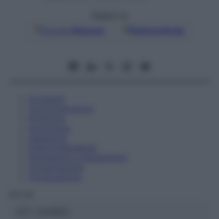
Seguici su
Google
Discover
Fonti preferite
Eccipienti
Controindicazioni
Posologia
Avvertenze
Interazioni
Effetti Indesiderati
Gravidanza e Allattamento
Conservazione
Composizione
OTI Srl
ATC:
2AA1B03