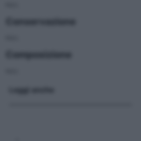
NULL
Conservazione
NULL
Composizione
NULL
Leggi anche