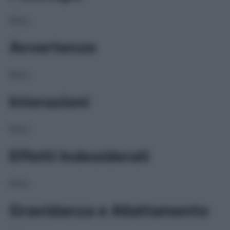
NULL
Avvertenze
NULL
Interazioni
NULL
Effetti Indesiderati
NULL
Gravidanza e Allattamento