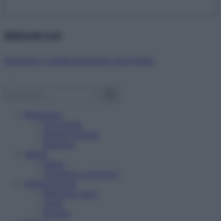
Abbonati ora!
Starbene ti regala benessere ogni mese!
Benessere
Psicologia
Rimedi naturali
Bellezza
Salute
News
Problemi e soluzioni
Alimentazione
Mangiare sano
Diete
Ricette