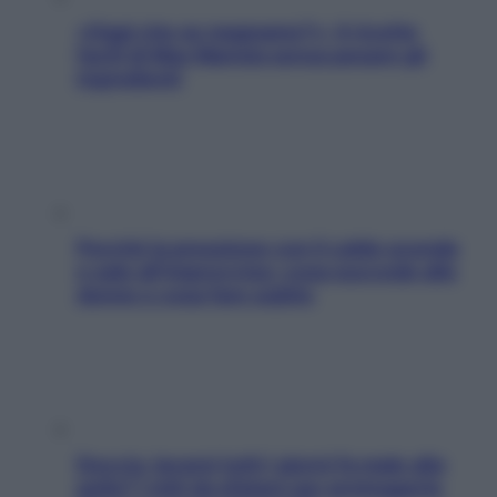
«Oggi che se magnamo?»: 4 ricette
facili di Max Mariola senza pesare gli
ingredienti
Perché la pressione con il caldo scende
e sale all’improvviso: cosa succede alle
donne e cosa fare subito
Doccia, lavarsi tutti i giorni fa male alla
pelle? I miti da sfatare per proteggerla