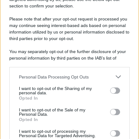
section to confirm your selection.
Please note that after your opt-out request is processed you
may continue seeing interest-based ads based on personal
information utilized by us or personal information disclosed to
third parties prior to your opt-out.
You may separately opt-out of the further disclosure of your
personal information by third parties on the IAB’s list of
downstream participants.
Personal Data Processing Opt Outs
This information may also be disclosed by us to third parties
on the IAB’s List of Downstream Participants that may further
I want to opt-out of the Sharing of my
disclose it to other third parties.
personal data.
Opted In
Please note that this website/app uses one or more Google
services and may gather and store information including but
I want to opt-out of the Sale of my
Personal Data.
not limited to your visit or usage behaviour. You may click to
Opted In
grant or deny consent to Google and its third-party tags to
use your data for below specified purposes in below Google
I want to opt-out of processing my
consent section.
Personal Data for Targeted Advertising.