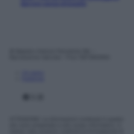
davvero senza stressarla
© Belpietro Edizioni Periodiche SRL –
Riproduzione riservata – P.Iva 13673600964
Chi siamo
Pubblicità
Facebook
X
Instagram
ATTENZIONE: Le informazioni contenute in questo
sito sono presentate a solo scopo informativo, in
nessun caso possono costituire la formulazione di