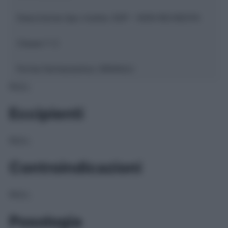
Descrizione tipo ricetta:
SOP – NON RICHIESTA
Classe 1:
C
Forma farmaceutica:
GRANULI
NULL
Eccipienti
NULL
Controindicazioni
NULL
Posologia