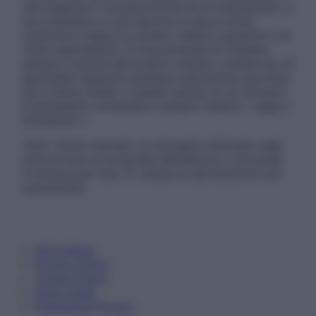
una diagnosi o la prescrizione di un trattamento, e
non intendono e non devono in alcun modo
sostituire il rapporto diretto medico-paziente o la
visita specialistica. Si raccomanda di chiedere
sempre il parere del proprio medico curante e/o di
specialisti riguardo qualsiasi indicazione riportata.
Se si hanno dubbi o quesiti sull’uso di un farmaco
è necessario contattare il proprio medico. Leggi il
Disclaimer »
Tutti i diritti riservati. Le immagini utilizzate negli
articoli sono di proprietà dell’editore o concesse
in licenza per l’uso. È vietata la riproduzione non
autorizzata.
Informativa
Privacy Policy
Cookie Policy
Note Legali
Preferenze Privacy