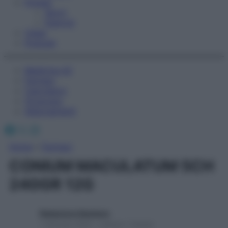
Fitness
Sport
Esercizi
Video
Podcast
Medicina AZ
Farmaci
Calcolatori
Oroscopo
Abbonamenti
Facebook
X
Instagram
Home
»
Farmaci
CONIUM MACULATUM 5CH
240GR 12G
Redazione Starbene
1 Gennaio 2025 – Lettura 1 minuto