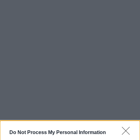
Do Not Process My Personal Information