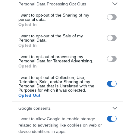
Personal Data Processing Opt Outs
This information may also be disclosed by us to third parties
on the IAB’s List of Downstream Participants that may further
I want to opt-out of the Sharing of my
disclose it to other third parties.
personal data.
Opted In
Please note that this website/app uses one or more Google
services and may gather and store information including but
I want to opt-out of the Sale of my
Personal Data.
not limited to your visit or usage behaviour. You may click to
Opted In
grant or deny consent to Google and its third-party tags to
use your data for below specified purposes in below Google
I want to opt-out of processing my
consent section.
Personal Data for Targeted Advertising.
Opted In
I want to opt-out of Collection, Use,
Retention, Sale, and/or Sharing of my
Personal Data that Is Unrelated with the
Purposes for which it was collected.
Opted Out
Google consents
I want to allow Google to enable storage
related to advertising like cookies on web or
device identifiers in apps.