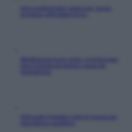
Aria condizionata: usala così, senza
rischiare raffreddore & Co.
Mindfulness tra le vette: a Cortina due
giorni lontani da stress e ansia da
smartphone
SOS pelle irritabile: tutte le mosse per
riportarla in equilibrio