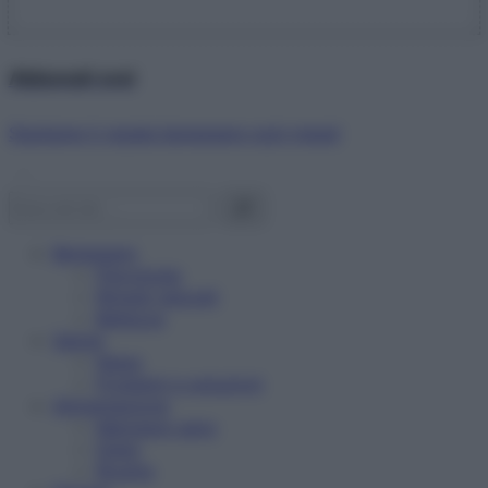
Abbonati ora!
Starbene ti regala benessere ogni mese!
Benessere
Psicologia
Rimedi naturali
Bellezza
Salute
News
Problemi e soluzioni
Alimentazione
Mangiare sano
Diete
Ricette