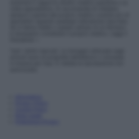
sostituire il rapporto diretto medico-paziente o la
visita specialistica. Si raccomanda di chiedere
sempre il parere del proprio medico curante e/o di
specialisti riguardo qualsiasi indicazione riportata.
Se si hanno dubbi o quesiti sull’uso di un farmaco
è necessario contattare il proprio medico. Leggi il
Disclaimer »
Tutti i diritti riservati. Le immagini utilizzate negli
articoli sono di proprietà dell’editore o concesse
in licenza per l’uso. È vietata la riproduzione non
autorizzata.
Informativa
Privacy Policy
Cookie Policy
Note Legali
Preferenze Privacy