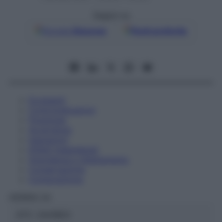
Seguici su
Google
Discover
Fonti preferite
Eccipienti
Controindicazioni
Posologia
Avvertenze
Interazioni
Effetti Indesiderati
Gravidanza e Allattamento
Conservazione
Composizione
HERING Srl
ATC:
2AA1B03