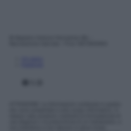
© Belpietro Edizioni Periodiche SRL –
Riproduzione riservata – P.Iva 13673600964
Chi siamo
Pubblicità
Facebook
X
Instagram
ATTENZIONE: Le informazioni contenute in questo
sito sono presentate a solo scopo informativo, in
nessun caso possono costituire la formulazione di
una diagnosi o la prescrizione di un trattamento, e
non intendono e non devono in alcun modo