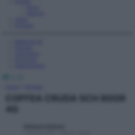
Fitness
Sport
Esercizi
Video
Podcast
Medicina AZ
Farmaci
Calcolatori
Oroscopo
Abbonamenti
Facebook
X
Instagram
Home
»
Farmaci
COFFEA CRUDA 5CH 80GR
4G
Redazione Starbene
1 Gennaio 2025 – Lettura 1 minuto