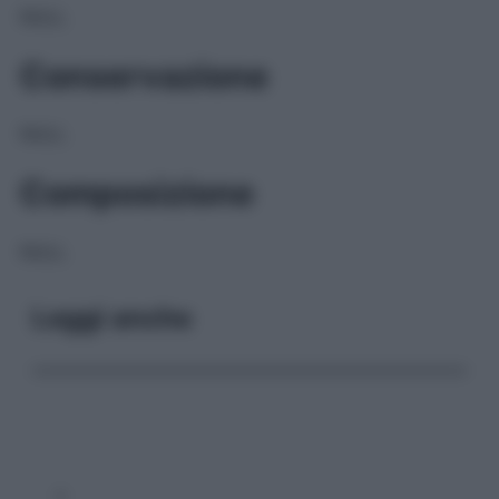
NULL
Conservazione
NULL
Composizione
NULL
Leggi anche