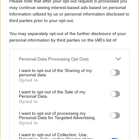
Please note that after your opt-out request is processed you
may continue seeing interest-based ads based on personal
information utilized by us or personal information disclosed to
third parties prior to your opt-out.
You may separately opt-out of the further disclosure of your
personal information by third parties on the IAB’s list of
downstream participants.
Personal Data Processing Opt Outs
This information may also be disclosed by us to third parties
on the IAB’s List of Downstream Participants that may further
I want to opt-out of the Sharing of my
disclose it to other third parties.
personal data.
Opted In
Please note that this website/app uses one or more Google
services and may gather and store information including but
I want to opt-out of the Sale of my
Personal Data.
not limited to your visit or usage behaviour. You may click to
Opted In
grant or deny consent to Google and its third-party tags to
use your data for below specified purposes in below Google
I want to opt-out of processing my
consent section.
Personal Data for Targeted Advertising.
Opted In
I want to opt-out of Collection, Use,