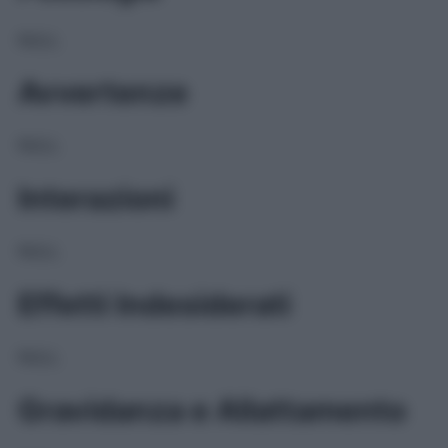
NULL
Avvertenze
NULL
Interazioni
NULL
Effetti Indesiderati
NULL
Gravidanza e Allattamento