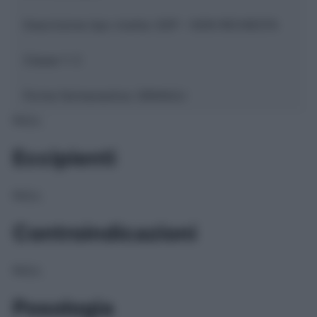
Descrizione tipo ricetta:
SOP – NON RICHIESTA
Classe 1:
C
Forma farmaceutica:
GRANULI
NULL
Eccipienti
NULL
Controindicazioni
NULL
Posologia