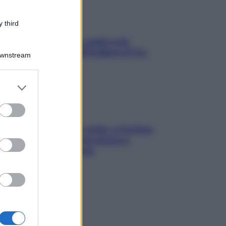
 third
Aria condizionata: usala così,
senza rischiare raffreddore & Co.
Downstream
er and store
to grant or
ed purposes
Mindfulness tra le vette: a Cortina
due giorni lontani da stress e
ansia da smartphone