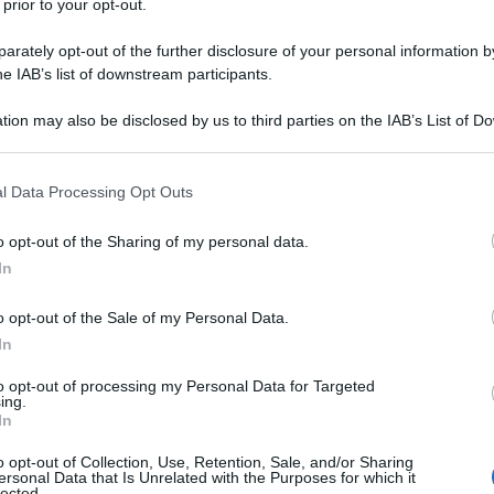
 prior to your opt-out.
rately opt-out of the further disclosure of your personal information by
he IAB’s list of downstream participants.
NATO
tion may also be disclosed by us to third parties on the IAB’s List of 
Descrizione tipo ricetta:
RR – RIPETIBILE
 that may further disclose it to other third parties.
10V IN 6MESI
 that this website/app uses one or more Google services and may gath
l Data Processing Opt Outs
Forma farmaceutica:
CREMA
including but not limited to your visit or usage behaviour. You may click 
DERMATOLOGICA
 to Google and its third-party tags to use your data for below specifi
o opt-out of the Sharing of my personal data.
ogle consent section.
 specialmente quelle più impegnative e resistenti
In
soriasi a placche diffusa), gli eczemi recidivanti, il
oide e tutte le altre condizioni che non rispondono in
o opt-out of the Sale of my Personal Data.
vi. Il clobetasolo propionato, per le sue
In
di risolvere rapidamente anche lesioni dermatologiche
trattamento con Clobesol, le affezioni dermatologiche
to opt-out of processing my Personal Data for Targeted
 di remissione più lunghi e ricadute di grado meno
ing.
In
o opt-out of Collection, Use, Retention, Sale, and/or Sharing
ersonal Data that Is Unrelated with the Purposes for which it
lected.