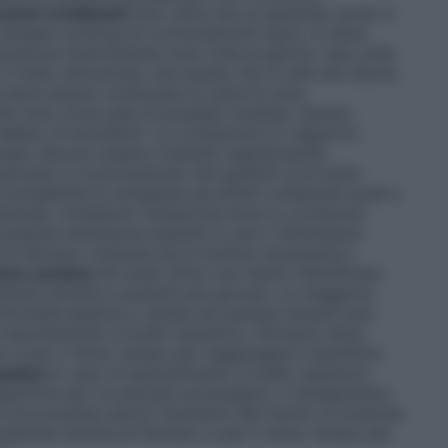
czemi recidivanti
Una volta che un episodio acuto è
erapia continua di corticosterodi topici, si deve
azione intermittente (una volta al giorno, due volte
 stato dimostrato che questo iter è utile nel ridurre
e deve essere continuata su tutte le zone
e note come sedi di possibili ricadute. Questo
aliero di emollienti. La condizione e il rapporto
nuato devono essere rivalutati regolarmente.
pionato è controindicato nei bambini al di sotto
robabilità di sviluppare gli effetti collaterali locali e
enerale, richiedono terapie più brevi e cortisonici
 prestare attenzione quando si usa il clobetasolo
 di farmaco richiesta sia la minima necessaria a
ione anziana
Gli studi clinici non hanno identificato
azienti anziani e pazienti più giovani. La maggiore
zionalità epatica o renale nei pazienti anziani può
chi assorbimento a livello sistemico. Pertanto deve
o e per il minor tempo per raggiungere il beneficio
patica
In caso di assorbimento a livello sistemico
perficie per un periodo prolungato), il metabolismo
ti provocando perciò l’aumento del rischio di tossicità
quantità minima di farmaco e per il minor tempo per