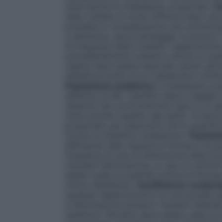
interruzione di clobetasolo propionato.
E
stato trattato in modo efficace dopo una t
prendere in considerazione una somministr
a settimana, senza bendaggio occlusivo). È
la frequenza delle ricadute. L’applicazion
precedentemente trattate e anche su quell
regime deve essere associato all’uso giorn
beneficio/rischio di un trattamento conti
Popolazione pediatrica
Il clobetasolo pro
dell’anno di età. I bambini hanno maggiori p
sistemici dei corticosteroidi topici e, in g
meno potenti rispetto agli adulti. Si deve
propionato per assicurare che la quantità
fornire un beneficio terapeutico.
Popolaz
differenze nelle risposte al farmaco tra p
frequenza di casi di diminuzione della fun
ritardare l’eliminazione, in caso si verifi
essere usata la quantità minima di farmac
clinico desiderato.
Insufficienza renale/e
(quando l’applicazione è su una grande su
e l’eliminazione possono risultare rallenta
sistemica. Pertanto deve essere usata la 