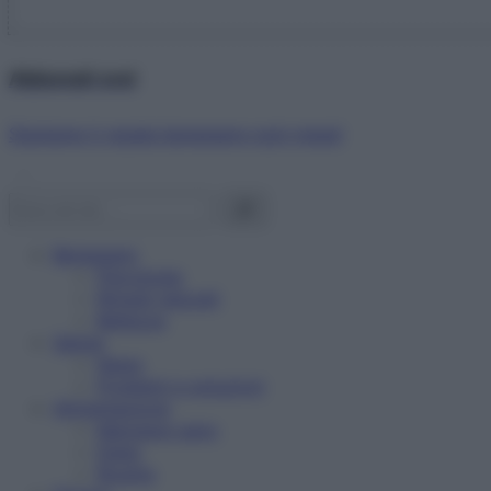
Abbonati ora!
Starbene ti regala benessere ogni mese!
Benessere
Psicologia
Rimedi naturali
Bellezza
Salute
News
Problemi e soluzioni
Alimentazione
Mangiare sano
Diete
Ricette