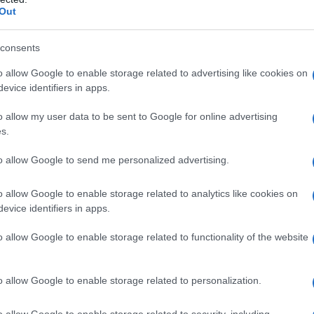
Out
tearato autoemulsionante, glicerilmonostearato,
 e cere naturali, clorocresolo, sodio citrato, acido
consents
e propilenico, sorbitan sesquioleato, vaselina bianca.
o allow Google to enable storage related to advertising like cookies on
evice identifiers in apps.
o allow my user data to be sent to Google for online advertising
ltre sostanze strettamente collegate da un punto di
s.
pienti elencati al paragrafo 6.1. Le seguenti
 clobetasolo propionato: – Infezioni cutanee non
to allow Google to send me personalized advertising.
te da trattare (herpes, varicella, ecc.) – Infezioni
e – Rosacea – Acne vulgaris – Dermatite periorale –
o allow Google to enable storage related to analytics like cookies on
ione – Prurito ano–genitale – Dermatosi nei bambini
evice identifiers in apps.
atiti e le eruzioni da pannolino La medicazione
ssudative e nei pazienti con dermatite atopica.
o allow Google to enable storage related to functionality of the website
allattamento (vedere paragrafo 4.6). Il prodotto non è
o allow Google to enable storage related to personalization.
o allow Google to enable storage related to security, including