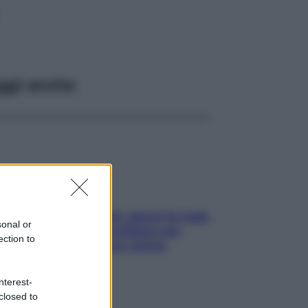
ggi anche
Doccia, lavarsi tutti i giorni fa male
sonal or
alla pelle? I miti da sfatare per
ection to
proteggerla davvero senza
stressarla
nterest-
closed to