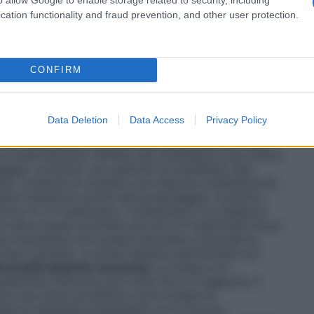
e ad impronta lichenoide ed ipercheratosica
cation functionality and fraud prevention, and other user protection.
ione dell’unguento.
Crema
– L’applicazione della
unque localizzazione. Il veicolo idrodispersibile fa
superfici cutanee delicate ed umide.
Adulti, anziani e
re e massaggiare delicatamente uno strato sottile di
CONFIRM
 colpita 1 o 2 volte al giorno fino a 4 settimane finchè
 quindi ridurre la frequenza delle applicazioni o
Far passare un tempo sufficiente all’assorbimento
Data Deletion
Data Access
Privacy Policy
la crema emolliente. Il controllo delle esacerbazioni
uti di trattamento con clobetasolo propionato. Nelle
o di ipercheratosi, l’effetto del clobetasolo può essere
gio occlusivo con pellicole di polietilene; tale
te, consente di ottenere una risposta soddisfacente;
sere mantenuto anche senza bendaggio occlusivo.
vono in 2–4 settimane, il trattamento e la diagnosi
non deve essere protratto per più di 4 settimane senza
re necessaria una terapia steroidea continuativa,
 meno potente. La dose massima settimanale non
ermatiti atopiche (eczema)
La terapia con
lmente interrotta una volta che si è raggiunto il
zare una crema emolliente come terapia di
ute di dermatiti preesistenti con la brusca