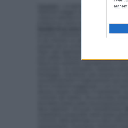
Unguento
– Le dermatosi secche squamos
authenti
risentono maggior beneficio dall’applicaz
crema è indicata in tutte le lesioni a qual
preferire la crema nel trattamento delle 
bambini di un anno di età ed oltre
Applica
prodotto sufficiente a coprire tutta l’area
si sia ottenuto un sensibile miglioramento,
passare ad un cortisonico meno potente. 
dopo ogni applicazione prima di stendere 
può essere ottenuto con brevi cicli ripet
lesioni più resistenti, specialmente in cas
potenziato, se necessario, mediante bendag
bendaggio, mantenuto solo durante la not
successivamente il miglioramento può es
Se le condizioni peggiorano o non si risol
devono essere rivalutati. Il trattamento 
controllo del medico. Se si dovesse rende
dovrebbe essere usata una preparazione
deve superare i 50 g per mq/settimana.
D
clobetasolo propionato deve essere gradua
controllo della patologia e si deve utiliz
mantenimento. Si possono verificare ricad