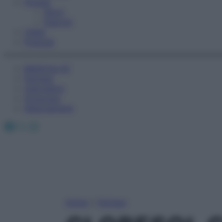
Fitness
Sport
Esercizi
Video
Podcast
Medicina AZ
Farmaci
Calcolatori
Oroscopo
Abbonamenti
Facebook
X
Instagram
Home
»
Farmaci