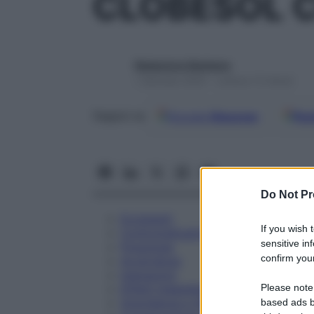
CLOBESOL 
Redazione Starbene
1 Gennaio 2025 – Lettura 12 minuti
Google
Discover
Fon
Seguici su
Do Not Pr
Eccipienti
If you wish 
Controindicazioni
sensitive in
Posologia
confirm your
Avvertenze
Interazioni
Please note
Effetti Indesiderati
Gravidanza e Allattamento
based ads b